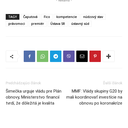
- Reklama -
TAGY
Čaputová
Fico
kompetencie
núdzový stav
právomoci
premiér
Ústava SR
ústavný súd
Predchádzajúci článok
Ďalší článok
Šimečka urguje vládu pre Plán
MMF: Vlády skupiny G20 by
obnovy, Ministerstvo financií
mali koordinovať investície na
tvrdí, že dôležitá je kvalita
obnovu po koronakríze