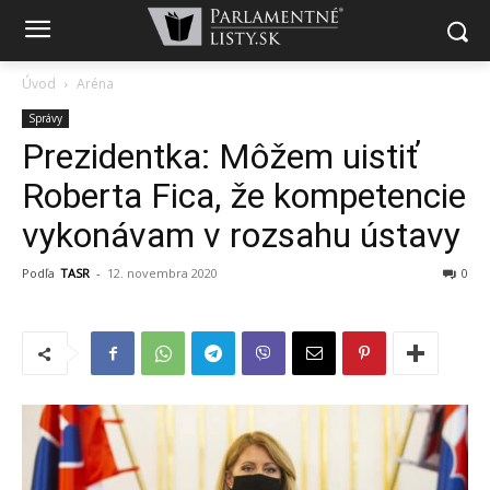
Úvod
Aréna
Správy
Prezidentka: Môžem uistiť
Roberta Fica, že kompetencie
vykonávam v rozsahu ústavy
Podľa
TASR
-
12. novembra 2020
0