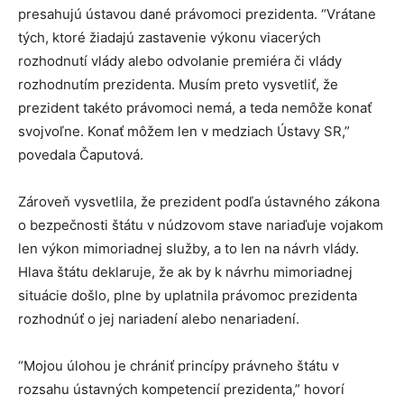
presahujú ústavou dané právomoci prezidenta. “Vrátane
tých, ktoré žiadajú zastavenie výkonu viacerých
rozhodnutí vlády alebo odvolanie premiéra či vlády
rozhodnutím prezidenta. Musím preto vysvetliť, že
prezident takéto právomoci nemá, a teda nemôže konať
svojvoľne. Konať môžem len v medziach Ústavy SR,”
povedala Čaputová.
Zároveň vysvetlila, že prezident podľa ústavného zákona
o bezpečnosti štátu v núdzovom stave nariaďuje vojakom
len výkon mimoriadnej služby, a to len na návrh vlády.
Hlava štátu deklaruje, že ak by k návrhu mimoriadnej
situácie došlo, plne by uplatnila právomoc prezidenta
rozhodnúť o jej nariadení alebo nenariadení.
“Mojou úlohou je chrániť princípy právneho štátu v
rozsahu ústavných kompetencií prezidenta,” hovorí