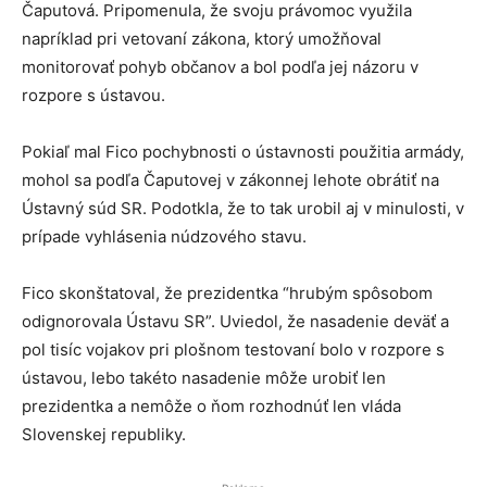
Čaputová. Pripomenula, že svoju právomoc využila
napríklad pri vetovaní zákona, ktorý umožňoval
monitorovať pohyb občanov a bol podľa jej názoru v
rozpore s ústavou.
Pokiaľ mal Fico pochybnosti o ústavnosti použitia armády,
mohol sa podľa Čaputovej v zákonnej lehote obrátiť na
Ústavný súd SR. Podotkla, že to tak urobil aj v minulosti, v
prípade vyhlásenia núdzového stavu.
Fico skonštatoval, že prezidentka “hrubým spôsobom
odignorovala Ústavu SR”. Uviedol, že nasadenie deväť a
pol tisíc vojakov pri plošnom testovaní bolo v rozpore s
ústavou, lebo takéto nasadenie môže urobiť len
prezidentka a nemôže o ňom rozhodnúť len vláda
Slovenskej republiky.