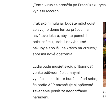
„Tento vírus sa prenáša po Francúzsku rýchl
vyhlásil Macron.
„Tak ako minulú jar budete môcť odísť
zo svojho domu len za prácou, na
návštevu lekára, aby ste pomohli
príbuznému, urobili nevyhnutné
nákupy alebo išli na krátko na vzduch,”
spresnil nové opatrenia.
Ľudia budú musieť svoju prítomnosť
vonku odôvodniť písomnými
vyhláseniami, ktoré budú mať pri sebe,
čo podľa AFP naznačuje aj opätovné
zavedenie pokút za nedodržanie
Ľu
ju
nariadení.