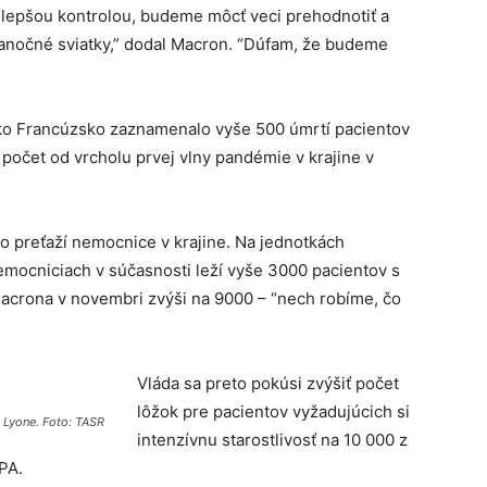
 lepšou kontrolou, budeme môcť veci prehodnotiť a
ianočné sviatky,” dodal Macron. “Dúfam, že budeme
ko Francúzsko zaznamenalo vyše 500 úmrtí pacientov
 počet od vrcholu prvej vlny pandémie v krajine v
o preťaží nemocnice v krajine. Na jednotkách
nemocniciach v súčasnosti leží vyše 3000 pacientov s
acrona v novembri zvýši na 9000 – “nech robíme, čo
Vláda sa preto pokúsi zvýšiť počet
lôžok pre pacientov vyžadujúcich si
 Lyone. Foto: TASR
intenzívnu starostlivosť na 10 000 z
PA.