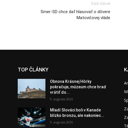
Ďalší článok
Smer-SD chce dať hlasovať o dôvere
Matovičovej vláde
TOP ČLÁNKY
K
Obnova Krásnej Hôrky
A
pokračuje, múzeum chce hrad
M
vrátiť do...
9. augusta 2026
S
Za
Mladí Slováci boli v Kanade
blízko bronzu, ale nakoniec...
Za
9. augusta 2026
Ti