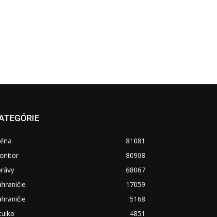
ATEGÓRIE
réna
81081
onitor
80908
právy
68067
hraničie
17059
hraničie
5168
tulka
4851