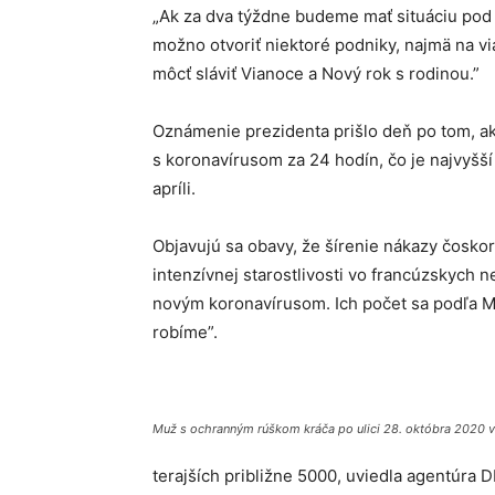
„Ak za dva týždne budeme mať situáciu pod
možno otvoriť niektoré podniky, najmä na v
môcť sláviť Vianoce a Nový rok s rodinou.”
Oznámenie prezidenta prišlo deň po tom, a
s koronavírusom za 24 hodín, čo je najvyšší
apríli.
Objavujú sa obavy, že šírenie nákazy čoskor
intenzívnej starostlivosti vo francúzskych 
novým koronavírusom. Ich počet sa podľa M
robíme”.
Muž s ochranným rúškom kráča po ulici 28. októbra 2020 v
terajších približne 5000, uviedla agentúra D