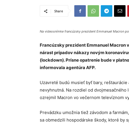
Share
Na videosnímke francúzsky prezident Emmanuel Macron poča
Francúzsky prezident Emmanuel Macron v s
nárast prípadov nákazy novým koronavíruso
(lockdown). Prísne opatrenie bude v platno
informovala agentúra AFP.
Uzavreté budú musieť byť bary, reštaurácie 
nevyhnutná. Na rozdiel od dvojmesačného lo
ozrejmil Macron vo večernom televíznom vy
Prevádzku umožnia tiež závodom a farmám, 
sa obmedzili hospodárske škody, ktoré by sp