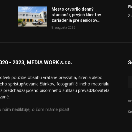
E
Mesto otvorilo denný
stacionár, prvých klientov
Zd
zariadenia pre seniorov...
8. augusta 2026
020 - 2023, MEDIA WORK s.r.o.
S
oľvek použitie obsahu vrátane prevzatia, šírenia alebo
ieho sprístupňovania článkov, fotografií či iného materiálu
ez predchádzajúceho písomného súhlasu prevádzkovateľa
zané.
Ar
o nám nediktuje, o čom máme písať!
Ko