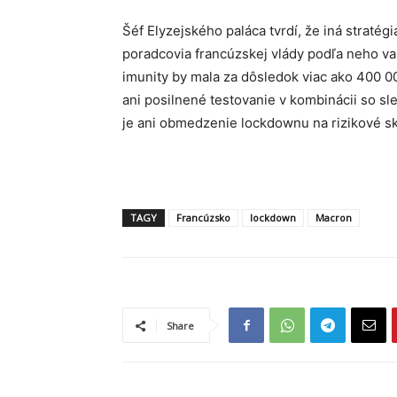
Šéf Elyzejského paláca tvrdí, že iná stratég
poradcovia francúzskej vlády podľa neho var
imunity by mala za dôsledok viac ako 400 00
ani posilnené testovanie v kombinácii so sl
je ani obmedzenie lockdownu na rizikové sk
TAGY
Francúzsko
lockdown
Macron
Share