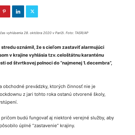
s vyhlásenia 28. októbra 2020 v Paríži. Foto: TASR/AP
tredu oznámil, že s cieľom zastaviť alarmujúci
m v krajine vyhlásia tzv. celoštátnu karanténu
sti od štvrtkovej polnoci do “najmenej 1. decembra”,
a obchodné prevádzky, ktorých činnosť nie je
ckdownu z jari tohto roka ostanú otvorené školy,
stúpení.
pričom budú fungovať aj niektoré verejné služby, aby
ôsobilo úplné “zastavenie” krajiny.