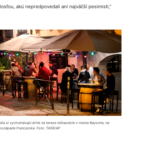
osťou, akú nepredpovedali ani najväčší pesimisti,”
dia si vychutnávajú drink na terase reštaurácie v meste Bayonne, na
hozápade Francúzska. Foto: TASR/AP