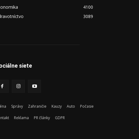
konomika
4100
ravotníctvo
3089
ociálne siete
éna
Správy
Zahraničie
Kauzy
Auto
Počasie
ntakt
Reklama
PR články
GDPR