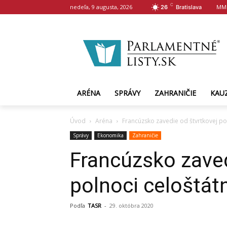
C
nedeľa, 9 augusta, 2026
MM
26
Bratislava
ARÉNA
SPRÁVY
ZAHRANIČIE
KAU
Úvod
Aréna
Francúzsko zavedie od štvrtkovej po
Správy
Ekonomika
Zahraničie
Francúzsko zaved
polnoci celoštát
Podľa
TASR
-
29. októbra 2020