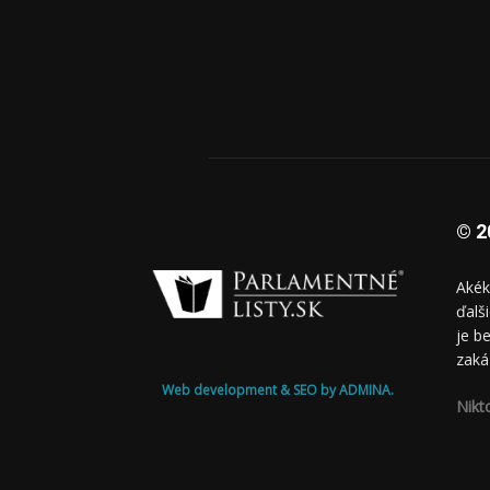
© 2
Akék
ďalš
je b
zaká
Web development & SEO by ADMINA.
Nikt