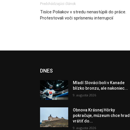
Predchádzajúci článok
Tisíce Poliakov v stredu nenastúpili do práce.
Protestovali voči sprísneniu interrupcií
DNES
Mladí Slováci boli v Kanade
blízko bronzu, ale nakoniec...
9. augusta 2026
Obnova Krásnej Hôrky
pokračuje, múzeum chce hrad
vrátiť do...
9. augusta 2026