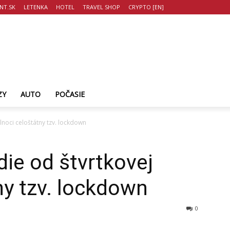
NT.SK
LETENKA
HOTEL
TRAVEL SHOP
CRYPTO [EN]
ZY
AUTO
POČASIE
lnoci celoštátny tzv. lockdown
ie od štvrtkovej
ny tzv. lockdown
0