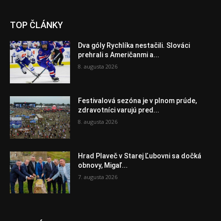
TOP ČLÁNKY
Dva góly Rychlíka nestačili. Slováci
prehrali s Američanmi a...
8. augusta 2026
Festivalová sezóna je v plnom prúde,
zdravotníci varujú pred...
8. augusta 2026
Hrad Plaveč v Starej Ľubovni sa dočká
obnovy, Migaľ...
7. augusta 2026