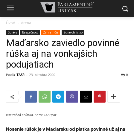
Úvod
Aréna
Správy
Bezpečnosť
Zahraničie
Zdravotníctvo
Maďarsko zaviedlo povinné
rúška aj na vonkajších
podujatiach
Podľa
TASR
-
23. októbra 2020
0
Ilustračná snímka. Foto: TASR/AP
Nosenie rúšok je v Maďarsku od piatka povinné už aj na