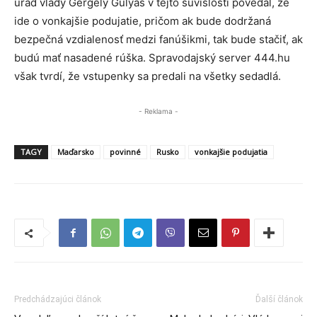
úrad vlády Gergely Gulyás v tejto súvislosti povedal, že
ide o vonkajšie podujatie, pričom ak bude dodržaná
bezpečná vzdialenosť medzi fanúšikmi, tak bude stačiť, ak
budú mať nasadené rúška. Spravodajský server 444.hu
však tvrdí, že vstupenky sa predali na všetky sedadlá.
- Reklama -
TAGY
Maďarsko
povinné
Rusko
vonkajšie podujatia
Predchádzajúci článok
Ďalší článok