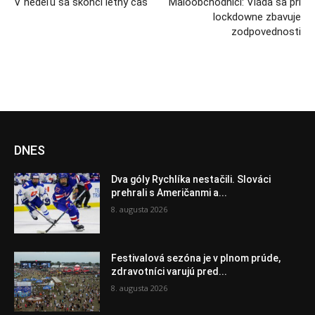
V nedeľu sa skončí letný čas
Maloobchodníci: Vláda sa pri
lockdowne zbavuje
zodpovednosti
DNES
Dva góly Rychlíka nestačili. Slováci
prehrali s Američanmi a...
8. augusta 2026
Festivalová sezóna je v plnom prúde,
zdravotníci varujú pred...
8. augusta 2026