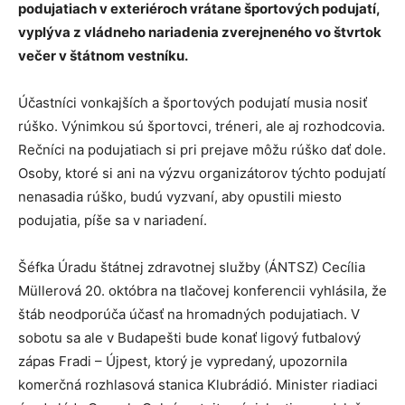
podujatiach v exteriéroch vrátane športových podujatí,
vyplýva z vládneho nariadenia zverejneného vo štvrtok
večer v štátnom vestníku.
Účastníci vonkajších a športových podujatí musia nosiť
rúško. Výnimkou sú športovci, tréneri, ale aj rozhodcovia.
Rečníci na podujatiach si pri prejave môžu rúško dať dole.
Osoby, ktoré si ani na výzvu organizátorov týchto podujatí
nenasadia rúško, budú vyzvaní, aby opustili miesto
podujatia, píše sa v nariadení.
Šéfka Úradu štátnej zdravotnej služby (ÁNTSZ) Cecília
Müllerová 20. októbra na tlačovej konferencii vyhlásila, že
štáb neodporúča účasť na hromadných podujatiach. V
sobotu sa ale v Budapešti bude konať ligový futbalový
zápas Fradi – Újpest, ktorý je vypredaný, upozornila
komerčná rozhlasová stanica Klubrádió. Minister riadiaci