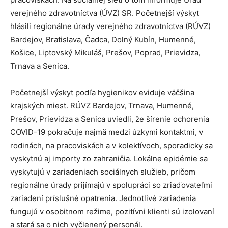
verejného zdravotníctva (ÚVZ) SR. Početnejší výskyt
hlásili regionálne úrady verejného zdravotníctva (RÚVZ)
Bardejov, Bratislava, Čadca, Dolný Kubín, Humenné,
Košice, Liptovský Mikuláš, Prešov, Poprad, Prievidza,
Trnava a Senica.
Početnejší výskyt podľa hygienikov eviduje väčšina
krajských miest. RÚVZ Bardejov, Trnava, Humenné,
Prešov, Prievidza a Senica uviedli, že šírenie ochorenia
COVID-19 pokračuje najmä medzi úzkymi kontaktmi, v
rodinách, na pracoviskách a v kolektívoch, sporadicky sa
vyskytnú aj importy zo zahraničia. Lokálne epidémie sa
vyskytujú v zariadeniach sociálnych služieb, pričom
regionálne úrady prijímajú v spolupráci so zriaďovateľmi
zariadení príslušné opatrenia. Jednotlivé zariadenia
fungujú v osobitnom režime, pozitívni klienti sú izolovaní
a stará sa o nich vyčlenený personál.