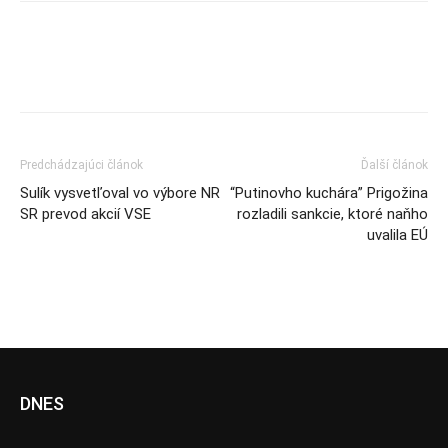
Predchádzajúci článok
Ďalší článok
Sulík vysvetľoval vo výbore NR
“Putinovho kuchára” Prigožina
SR prevod akcií VSE
rozladili sankcie, ktoré naňho
uvalila EÚ
DNES