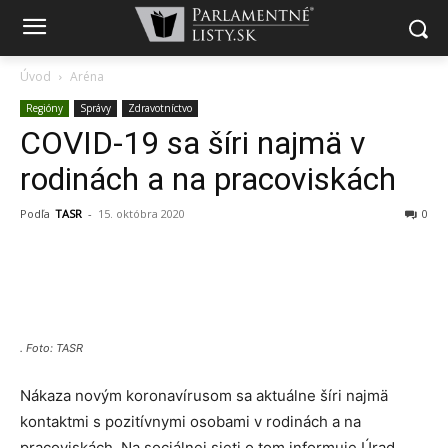
Úvod
Aréna
Regióny
Správy
Zdravotníctvo
COVID-19 sa šíri najmä v
rodinách a na pracoviskách
Podľa
TASR
-
15. októbra 2020
0
. Foto: TASR
Nákaza novým koronavírusom sa aktuálne šíri najmä
kontaktmi s pozitívnymi osobami v rodinách a na
pracoviskách. Na sociálnej sieti o tom informuje Úrad