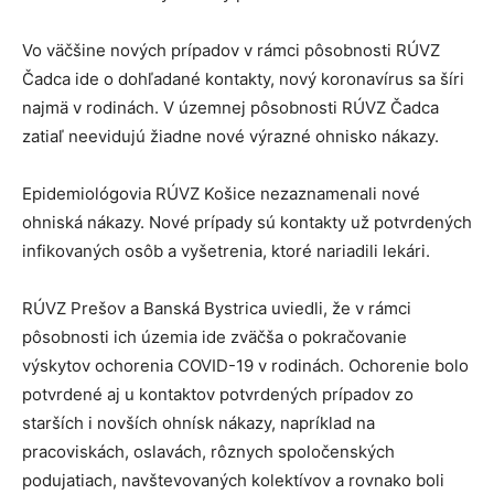
Vo väčšine nových prípadov v rámci pôsobnosti RÚVZ
Čadca ide o dohľadané kontakty, nový koronavírus sa šíri
najmä v rodinách. V územnej pôsobnosti RÚVZ Čadca
zatiaľ neevidujú žiadne nové výrazné ohnisko nákazy.
Epidemiológovia RÚVZ Košice nezaznamenali nové
ohniská nákazy. Nové prípady sú kontakty už potvrdených
infikovaných osôb a vyšetrenia, ktoré nariadili lekári.
RÚVZ Prešov a Banská Bystrica uviedli, že v rámci
pôsobnosti ich územia ide zväčša o pokračovanie
výskytov ochorenia COVID-19 v rodinách. Ochorenie bolo
potvrdené aj u kontaktov potvrdených prípadov zo
starších i novších ohnísk nákazy, napríklad na
pracoviskách, oslavách, rôznych spoločenských
podujatiach, navštevovaných kolektívov a rovnako boli