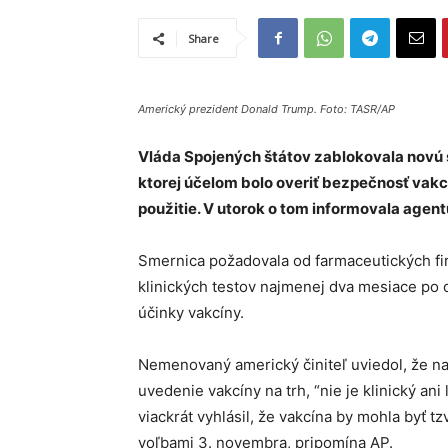
Share
Americký prezident Donald Trump. Foto: TASR/AP
Vláda Spojených štátov zablokovala novú s
ktorej účelom bolo overiť bezpečnosť vakc
použitie. V utorok o tom informovala agent
Smernica požadovala od farmaceutických fir
klinických testov najmenej dva mesiace po 
účinky vakcíny.
Nemenovaný americký činiteľ uviedol, že na
uvedenie vakcíny na trh, “nie je klinický a
viackrát vyhlásil, že vakcína by mohla byť 
voľbami 3. novembra, pripomína AP.