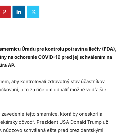
mernicu Úradu pre kontrolu potravín a liečiv (FDA),
íny na ochorenie COVID-19 pred jej schválením na
úra AP.
iem, aby kontrolovali zdravotný stav účastníkov
očkovaní, a to za účelom odhaliť možné vedľajšie
 zavedenie tejto smernice, ktorá by oneskorila
ni lekársky dôvod”. Prezident USA Donald Trump už
tzv. núdzovo schválená ešte pred prezidentskými