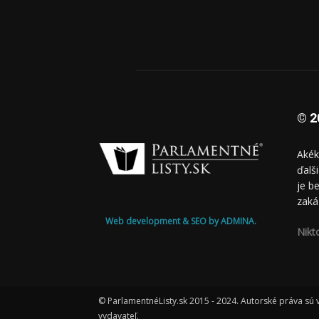
© 2
Akék
ďalš
je b
zaká
Web development & SEO by ADMINA.
Nikt
© ParlamentnéListy.sk 2015 - 2024. Autorské práva sú
vydavateľ.