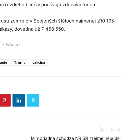
 na rozdiel od liečiv podávajú zdravým ľudom.
usu zomrelo v Spojených štátoch najmenej 210 195
 nákazy, dovedna už 7 458 550.
- Reklama -
vanie
Trump
vakcína
Ďalší článok
Mimoriadna schôdza NR SR zrejme nebude,