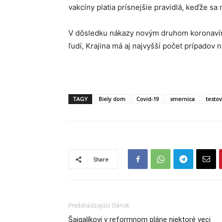
vakcíny platia prísnejšie pravidlá, keďže sa
V dôsledku nákazy novým druhom koronavír
ľudí, Krajina má aj najvyšší počet prípadov
TAGY
Biely dom
Covid-19
smernica
testo
Share
Predchádzajúci článok
Šajgalíkovi v reformnom pláne niektoré veci