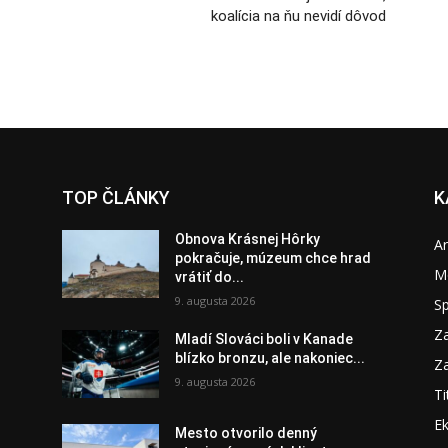
koalícia na ňu nevidí dôvod
TOP ČLÁNKY
K
Obnova Krásnej Hôrky
A
pokračuje, múzeum chce hrad
M
vrátiť do...
9. augusta 2026
S
Za
Mladí Slováci boli v Kanade
blízko bronzu, ale nakoniec...
Za
9. augusta 2026
Ti
E
Mesto otvorilo denný