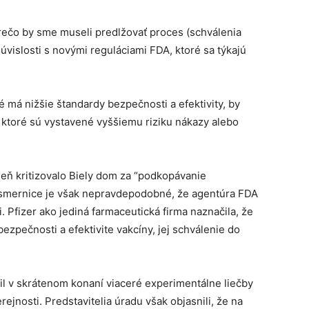
 prečo by sme museli predlžovať proces (schválenia
vislosti s novými reguláciami FDA, ktoré sa týkajú
 má nižšie štandardy bezpečnosti a efektivity, by
toré sú vystavené vyššiemu riziku nákazy alebo
ň kritizovalo Biely dom za “podkopávanie
 smernice je však nepravdepodobné, že agentúra FDA
Pfizer ako jediná farmaceutická firma naznačila, že
ezpečnosti a efektivite vakcíny, jej schválenie do
álil v skrátenom konaní viaceré experimentálne liečby
rejnosti. Predstavitelia úradu však objasnili, že na