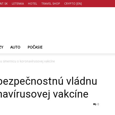
NT.SK
LETENKA
HOTEL
TRAVEL SHOP
CRYPTO [EN]
ZY
AUTO
POČASIE
nu smernicu o koronavírusovej vakcíne
 bezpečnostnú vládnu
avírusovej vakcíne
0