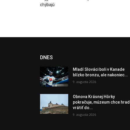
chýbajú
DNES
Mladí Slováci boli v Kanade
blízko bronzu, ale nakoniec...
9. augusta 2026
Obnova Krásnej Hôrky
pokračuje, múzeum chce hrad
vrátiť do...
9. augusta 2026