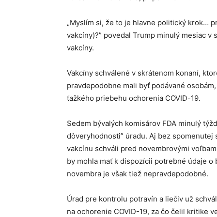
„Myslím si, že to je hlavne politický krok…
vakcíny)?” povedal Trump minulý mesiac v sú
vakcíny.
Vakcíny schválené v skrátenom konaní, ktoré
pravdepodobne mali byť podávané osobám, k
ťažkého priebehu ochorenia COVID-19.
Sedem bývalých komisárov FDA minulý týžde
dôveryhodnosti” úradu. Aj bez spomenutej
vakcínu schváli pred novembrovými voľbami. 
by mohla mať k dispozícii potrebné údaje o b
novembra je však tiež nepravdepodobné.
Úrad pre kontrolu potravín a liečiv už schv
na ochorenie COVID-19, za čo čelil kritike ve