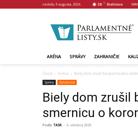
C
nedeľa, 9 augusta, 2026
MM
26
Bratislava
ARÉNA
SPRÁVY
ZAHRANIČIE
KAU
Úvod
Aréna
Biely dom zrušil bezpečnostnú vlád
Správy
Zahraničie
Biely dom zrušil
smernicu o koron
Podľa
TASR
-
6. októbra 2020