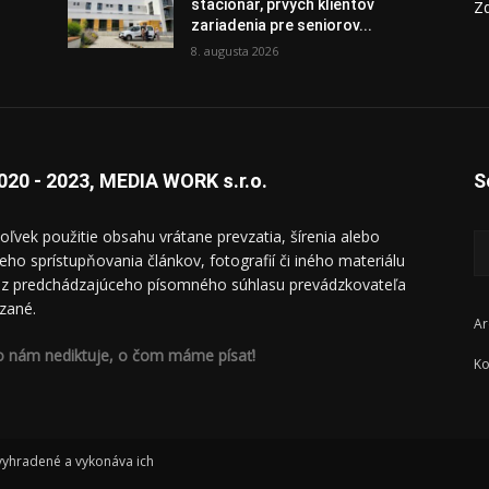
stacionár, prvých klientov
Zd
zariadenia pre seniorov...
8. augusta 2026
020 - 2023, MEDIA WORK s.r.o.
S
oľvek použitie obsahu vrátane prevzatia, šírenia alebo
ieho sprístupňovania článkov, fotografií či iného materiálu
ez predchádzajúceho písomného súhlasu prevádzkovateľa
zané.
Ar
o nám nediktuje, o čom máme písať!
Ko
 vyhradené a vykonáva ich