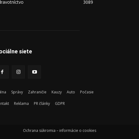
ravotníctvo
3089
ociálne siete
éna
Správy
Zahraničie
Kauzy
Auto
Počasie
ntakt
Reklama
PR články
GDPR
Ochrana súkromia – informácie o cookies