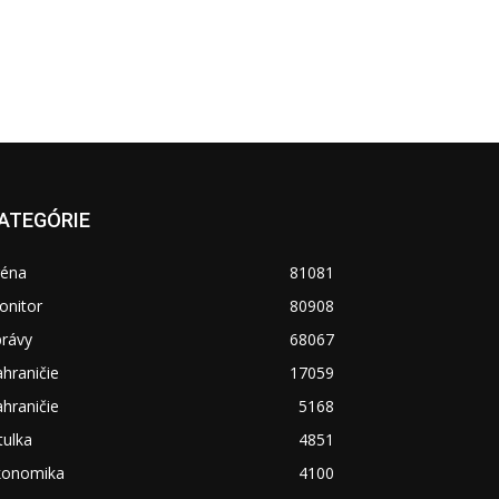
ATEGÓRIE
réna
81081
onitor
80908
právy
68067
hraničie
17059
hraničie
5168
tulka
4851
konomika
4100