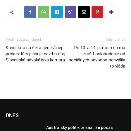
Predchádzajúci článok
Ďalší článok
Kandidáta na šéfa generálnej
Pri 13. a 14. platoch sa má
prokuratúry plánuje navrhnúť aj
zrušiť oslobodenie od
Slovenská advokátska komora
sociálnych odvodov, schválila
to vláda
DNES
Austrálsky politik priznal, že počas