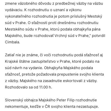
zmene väzobného dôvodu z predbežnej väzby na väzbu
vydávaciu. K rozhodnutiu o uznaní a výkonu
vykonateľného rozhodnutia je potom príslušný Mestský
súd v Prahe. O sťažnosti proti dnešnému rozhodnutiu
Mestského súdu v Prahe, ktorú podala obhajkyňa pána
Majského, bude rozhodovať Vrchný súd v Prahe,” potvrdil
Cimbala.
Zatiaľ nie je známe, či voči rozhodnutiu podá sťažnosť aj
Krajské štátne zastupiteľstvo v Prahe, ktoré podalo na
súd návrh na vydanie. Obhajkyňa Majského podala
sťažnosť, pretože požadovala prepustenie svojho klienta
z väzby. Majského na zasadnutie eskortovali z väzby.
Rozhodovalo sa od 11.00 h.
Slovenský obhajca Majského Peter Filip rozhodnutie
nekomentuje, keďže v ČR svojho klienta nezastupuje.