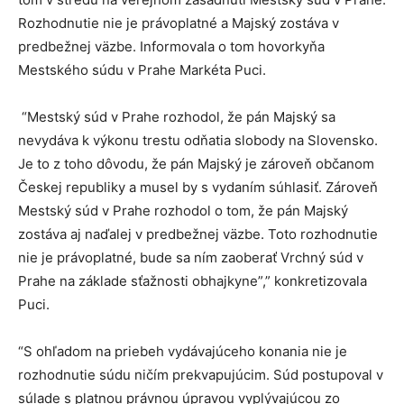
Rozhodnutie nie je právoplatné a Majský zostáva v
predbežnej väzbe. Informovala o tom hovorkyňa
Mestského súdu v Prahe Markéta Puci.
“Mestský súd v Prahe rozhodol, že pán Majský sa
nevydáva k výkonu trestu odňatia slobody na Slovensko.
Je to z toho dôvodu, že pán Majský je zároveň občanom
Českej republiky a musel by s vydaním súhlasiť. Zároveň
Mestský súd v Prahe rozhodol o tom, že pán Majský
zostáva aj naďalej v predbežnej väzbe. Toto rozhodnutie
nie je právoplatné, bude sa ním zaoberať Vrchný súd v
Prahe na základe sťažnosti obhajkyne”,” konkretizovala
Puci.
“S ohľadom na priebeh vydávajúceho konania nie je
rozhodnutie súdu ničím prekvapujúcim. Súd postupoval v
súlade s platnou právnou úpravou vyplývajúcou zo