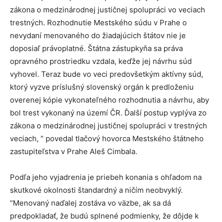
zákona o medzinárodnej justičnej spolupráci vo veciach
trestných. Rozhodnutie Mestského súdu v Prahe o
nevydaní menovaného do žiadajúcich štátov nie je
doposiaľ právoplatné. Štátna zástupkyňa sa práva
opravného prostriedku vzdala, keďže jej návrhu súd
vyhovel. Teraz bude vo veci predovšetkým aktívny súd,
ktorý vyzve príslušný slovenský orgán k predloženiu
overenej kópie vykonateľného rozhodnutia a návrhu, aby
bol trest vykonaný na území ČR. Ďalší postup vyplýva zo
zákona o medzinárodnej justičnej spolupráci v trestných
veciach, ” povedal tlačový hovorca Mestského štátneho
zastupiteľstva v Prahe Aleš Cimbala.
Podľa jeho vyjadrenia je priebeh konania s ohľadom na
skutkové okolnosti štandardný a ničím neobvyklý.
“Menovaný naďalej zostáva vo väzbe, ak sa dá
predpokladať, že budú splnené podmienky, že dôjde k