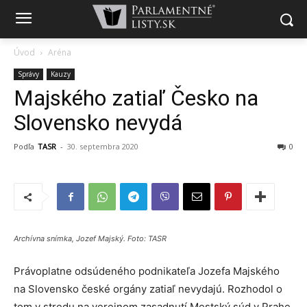
Úvod
Aréna
Správy
Kauzy
Majského zatiaľ Česko na
Slovensko nevydá
Podľa
TASR
-
30. septembra 2020
0
Archívna snímka, Jozef Majský. Foto: TASR
Právoplatne odsúdeného podnikateľa Jozefa Majského
na Slovensko české orgány zatiaľ nevydajú. Rozhodol o
tom v stredu na verejnom zasadnutí Mestský súd v Prahe.