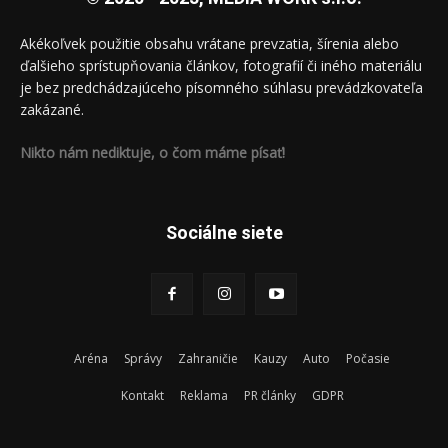
Akékoľvek použitie obsahu vrátane prevzatia, šírenia alebo
ďalšieho sprístupňovania článkov, fotografií či iného materiálu
je bez predchádzajúceho písomného súhlasu prevádzkovateľa
zakázané.
Nikto nám nediktuje, o čom máme písať!
Sociálne siete
Aréna
Správy
Zahraničie
Kauzy
Auto
Počasie
Kontakt
Reklama
PR články
GDPR