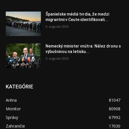
Španielske médiá tvrdia, že medzi
migrantmi v Ceute identifikovali...
6. augusta 2026
Nemecký minister vnútra: Nález dronu s
výbušninou na letisku...
6. augusta 2026
KATEGÓRIE
Aréna
81047
Monitor
80908
Správy
67992
Zahraničie
17030