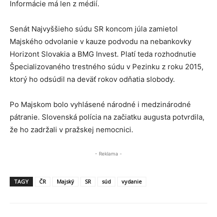
Informácie má len z médií.
Senát Najvyššieho súdu SR koncom júla zamietol
Majského odvolanie v kauze podvodu na nebankovky
Horizont Slovakia a BMG Invest. Platí teda rozhodnutie
Špecializovaného trestného súdu v Pezinku z roku 2015,
ktorý ho odsúdil na deväť rokov odňatia slobody.
Po Majskom bolo vyhlásené národné i medzinárodné
pátranie. Slovenská polícia na začiatku augusta potvrdila,
že ho zadržali v pražskej nemocnici.
- Reklama -
TAGY
ČR
Majský
SR
súd
vydanie