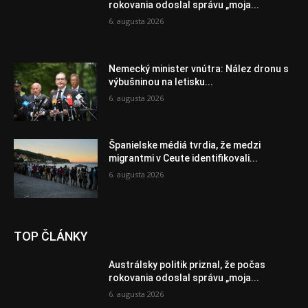
rokovania odoslal správu „moja...
6. augusta 2026
Nemecký minister vnútra: Nález dronu s
výbušninou na letisku...
6. augusta 2026
Španielske médiá tvrdia, že medzi
migrantmi v Ceute identifikovali...
6. augusta 2026
TOP ČLÁNKY
Austrálsky politik priznal, že počas
rokovania odoslal správu „moja...
6. augusta 2026