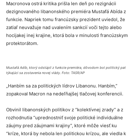
Macronova ostrá kritika prišla len deň po rezignácii
dezignovaného libanonského premiéra Mustafá Abída z
funkcie. Napriek tomu francúzsky prezident uviedol, že
zatiaľ neuvažuje nad uvalením sankcií voči tejto alebo
hocijakej inej krajine, ktorá bola v minulosti francúzskym
protektorátom.
Mustafá Adíb, ktorý odstúpil z funkcie premiéra, dôvodom bol politický pat
týkajúci sa zostavenia novej vlády. Foto: TASR/AP
„Hanbím sa za politických lídrov Libanonu. Hanbím,”
zopakoval Macron na nedeľňajšej tlačovej konferencii.
Obvinil libanonských politikov z “kolektívnej zrady” a z
rozhodnutia “uprednostniť svoje politické individuálne
záujmy pred záujmami krajiny”, ktoré môže viesť ku
“kríze, ktorá by nebola len politickou krízou, ale viedla k