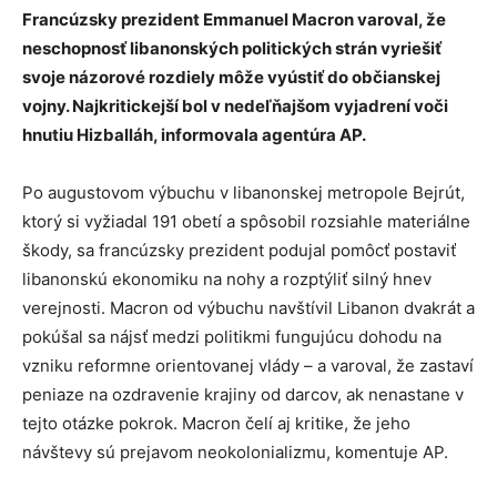
Francúzsky prezident Emmanuel Macron varoval, že
neschopnosť libanonských politických strán vyriešiť
svoje názorové rozdiely môže vyústiť do občianskej
vojny. Najkritickejší bol v nedeľňajšom vyjadrení voči
hnutiu Hizballáh, informovala agentúra AP.
Po augustovom výbuchu v libanonskej metropole Bejrút,
ktorý si vyžiadal 191 obetí a spôsobil rozsiahle materiálne
škody, sa francúzsky prezident podujal pomôcť postaviť
libanonskú ekonomiku na nohy a rozptýliť silný hnev
verejnosti. Macron od výbuchu navštívil Libanon dvakrát a
pokúšal sa nájsť medzi politikmi fungujúcu dohodu na
vzniku reformne orientovanej vlády – a varoval, že zastaví
peniaze na ozdravenie krajiny od darcov, ak nenastane v
tejto otázke pokrok. Macron čelí aj kritike, že jeho
návštevy sú prejavom neokolonializmu, komentuje AP.