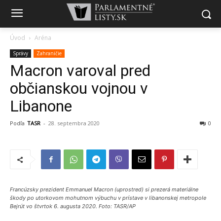
Úvod
Aréna
Správy
Zahraničie
Macron varoval pred
občianskou vojnou v
Libanone
Podľa
TASR
-
28. septembra 2020
0
Francúzsky prezident Emmanuel Macron (uprostred) si prezerá materiálne
škody po utorkovom mohutnom výbuchu v prístave v libanonskej metropole
Bejrút vo štvrtok 6. augusta 2020. Foto: TASR/AP