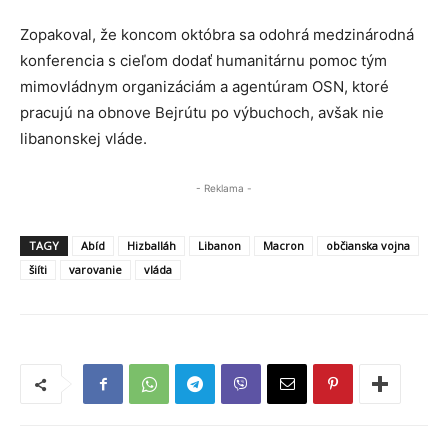
Zopakoval, že koncom októbra sa odohrá medzinárodná
konferencia s cieľom dodať humanitárnu pomoc tým
mimovládnym organizáciám a agentúram OSN, ktoré
pracujú na obnove Bejrútu po výbuchoch, avšak nie
libanonskej vláde.
- Reklama -
TAGY
Abíd
Hizballáh
Libanon
Macron
občianska vojna
šiíti
varovanie
vláda