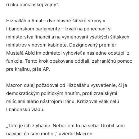
riziku občianskej vojny”.
Hizballáh a Amal – dve hlavné šiitské strany v
libanonskom parlamente – trvali na ponechaní si
ministerstva financií a na vymenovaní všetkých šiitských
ministrov v novom kabinete. Dezignovaný premiér
Mustafá Abíd im odmietol vyhovieť a následne odstúpil z
funkcie. Tento krok opakovane oddialil zahraničnú pomoc
pre krajinu, píše AP.
Macron ďalej požadoval od Hizballáhu vysvetlenie, či je
demokratickým politickým hnutím, protiizraelskými
milíciami alebo nástrojom Iránu. Kritizoval však celú
libanonskú vládu.
„Toto je ich zlyhanie. Neberiem to na seba. Urobil som
najviac, čo som mohol,” uviedol Macron.