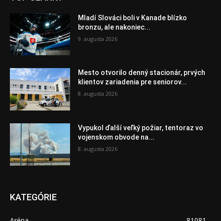
Mladí Slováci boli v Kanade blízko
bronzu, ale nakoniec...
9. augusta 2026
Mesto otvorilo denný stacionár, prvých
klientov zariadenia pre seniorov...
8. augusta 2026
Vypukol ďalší veľký požiar, tentoraz vo
vojenskom obvode na...
8. augusta 2026
KATEGÓRIE
Aréna
81081