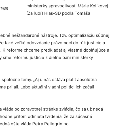
ministerky spravodlivosti Márie Kolíkovej
: TASR
(Za ľudí) Hlas-SD podľa Tomáša
ebné neštandardné nástroje. Tzv. optimalizáciu súdnej
 že také veľké odovzdanie právomocí do rúk justície a
. K reforme chceme predkladať aj vlastné doplňujúce a
 sme reformu justície z dielne pani ministerky
spoločné témy. „Aj u nás ostáva platiť absolútna
 prijali. Lebo aktuálni vládni politici ich začali
vláda po zdravotnej stránke zvládla, čo sa už nedá
odne pritom odmieta tvrdenia, že za súčasné
edná ešte vláda Petra Pellegriniho.