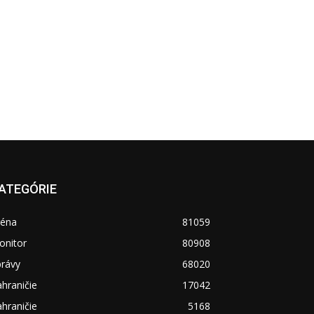
ATEGÓRIE
réna
81059
onitor
80908
právy
68020
hraničie
17042
hraničie
5168