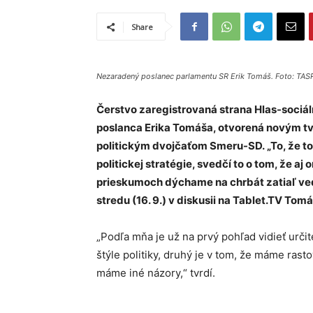
Share
Nezaradený poslanec parlamentu SR Erik Tomáš. Foto: TAS
Čerstvo zaregistrovaná strana Hlas-sociál
poslanca Erika Tomáša, otvorená novým tv
politickým dvojčaťom Smeru-SD. „To, že to t
politickej stratégie, svedčí to o tom, že aj
prieskumoch dýchame na chrbát zatiaľ ved
stredu (16. 9.) v diskusii na Tablet.TV Tomá
„Podľa mňa je už na prvý pohľad vidieť urč
štýle politiky, druhý je v tom, že máme rasto
máme iné názory,“ tvrdí.