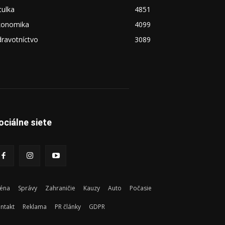
tulka
4851
konomika
4099
ravotníctvo
3089
ociálne siete
éna
Správy
Zahraničie
Kauzy
Auto
Počasie
ntakt
Reklama
PR články
GDPR