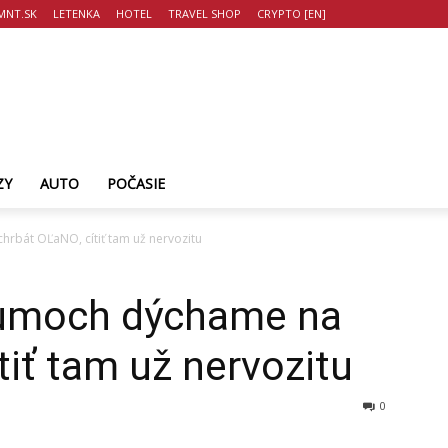
MNT.SK
LETENKA
HOTEL
TRAVEL SHOP
CRYPTO [EN]
ZY
AUTO
POČASIE
rbát OĽaNO, cítiť tam už nervozitu
kumoch dýchame na
tiť tam už nervozitu
0