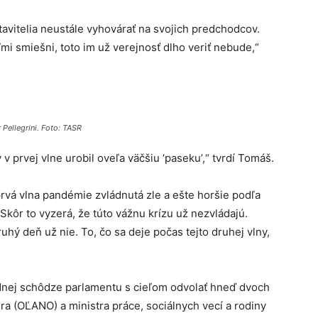
avitelia neustále vyhovárať na svojich predchodcov.
ľmi smiešni, toto im už verejnosť dlho veriť nebude,“
 Pellegrini. Foto: TASR
 v prvej vlne urobil oveľa väčšiu ‘paseku’,“ tvrdí Tomáš.
rvá vlna pandémie zvládnutá zle a ešte horšie podľa
kôr to vyzerá, že túto vážnu krízu už nezvládajú.
uhý deň už nie. To, čo sa deje počas tejto druhej vlny,
dnej schôdze parlamentu s cieľom odvolať hneď dvoch
era (OĽANO) a ministra práce, sociálnych vecí a rodiny