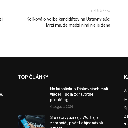
Ďalší článok
ej
Kolíková o voľbe kandidátov na Ústavný súd:
Mrzí ma, že medzi nimi nie je žena
TOP ČLÁNKY
K
Na kúpalisku v Diakovciach mali
A
é.
viacerí ľudia zdravotné
M
problémy,...
6. augusta 2026
S
Za
Slováci využívajú Wolt aj v
zahraničí, počet objednávok
Za