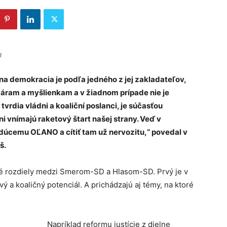
R
na demokracia je podľa jedného z jej zakladateľov,
áram a myšlienkam a v žiadnom prípade nie je
vrdia vládni a koaliční poslanci, je súčasťou
 oni vnímajú raketový štart našej strany. Veď v
úcemu OĽANO a cítiť tam už nervozitu,“ povedal v
š.
ité rozdiely medzi Smerom-SD a Hlasom-SD. Prvý je v
vý a koaličný potenciál. A prichádzajú aj témy, na ktoré
Napríklad reformu justície z dielne