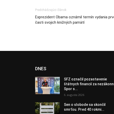
Predchádzajúci článok
Exprezident Obama oznámil termín vydania prv
časti svojich knižných pamätí
DNES
SFZ označil pozastavenie
štátnych financií za nezákonn
Spor s...
6. augusta 2026
Sen o slobode sa skončil
smrťou. Pred 40 rokmi...