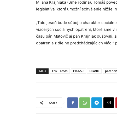
Milana Krajniaka (Sme rodina), Tomáš povedal
legislatíva, ktorá umožní schválenie nižšej
„Táto jeseň bude súboj o charakter sociálne
viacerých sociálnych opatrení, ktoré sme v mi
času pán Matovič aj pán Krajniak dušovali, 
opatrenia z dielne predchádzajúcich vlád,“ 
TAGY
Erik Tomáš
Hlas-SD
OĽaNO
potenciá
Share