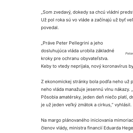
„Som zvedavý, dokedy sa chcú vládni predst
Už pol roka sú vo vláde a začínajú už byť ve
povedal.
„Práve Peter Pellegrini a jeho
dosluhujúca vláda urobila základné
Peter
kroky pre ochranu obyvateľstva.
Keby to vtedy neprijala, nový koronavírus by
Z ekonomickej stránky bola podľa neho už p
neho vláda manažuje jesennú vlnu nákazy. „S
Pôsobia amatérsky, jeden deň niečo platí, dr
je už jeden veľký zmätok a cirkus,“ vyhlásil.
Na margo plánovaného iniciovania mimoria
členov vlády, ministra financií Eduarda Heg