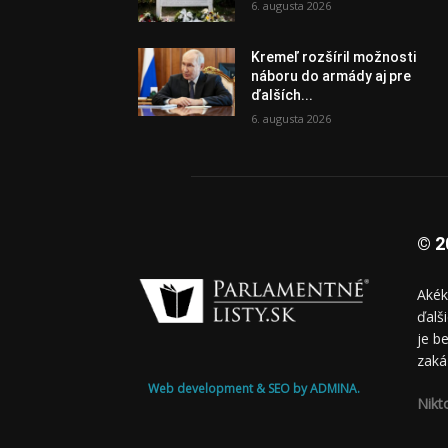
6. augusta 2026
Kremeľ rozšíril možnosti
náboru do armády aj pre
ďalších...
6. augusta 2026
© 2
Akék
ďalš
je b
zaká
Web development & SEO by ADMINA.
Nikt