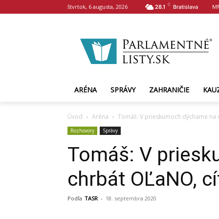
C
štvrtok, 6 augusta, 2026
M
28.1
Bratislava
ARÉNA
SPRÁVY
ZAHRANIČIE
KAU
Úvod
Aréna
Tomáš: V prieskumoch dýchame na ch
Rozhovory
Správy
Tomáš: V pries
chrbát OĽaNO, cí
Podľa
TASR
-
18. septembra 2020