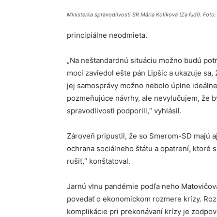
Ministerka spravodlivosti SR Mária Kolíková (Za ľudí). Foto
principiálne neodmieta.
„Na neštandardnú situáciu možno budú potr
moci zaviedol ešte pán Lipšic a ukazuje sa,
jej samosprávy možno nebolo úplne ideálne
pozmeňujúce návrhy, ale nevylučujem, že by
spravodlivosti podporili,“ vyhlásil.
Zároveň pripustil, že so Smerom-SD majú aj 
ochrana sociálneho štátu a opatrení, ktoré sme
rušiť,“ konštatoval.
Jarnú vlnu pandémie podľa neho Matovičova 
povedať o ekonomickom rozmere krízy. Rozh
komplikácie pri prekonávaní krízy je zodpov