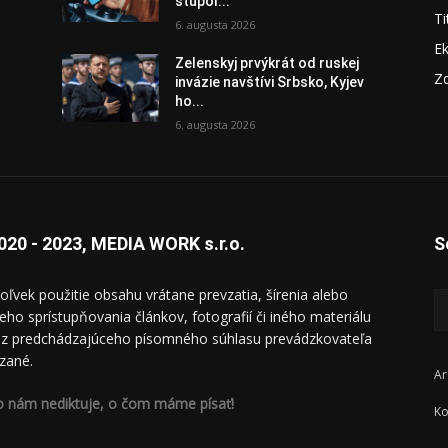
stúpol...
Ti
6. augusta 2026
E
Zelenskyj prvýkrát od ruskej
Zd
invázie navštívi Srbsko, Kyjev
ho...
6. augusta 2026
020 - 2023, MEDIA WORK s.r.o.
S
oľvek použitie obsahu vrátane prevzatia, šírenia alebo
ieho sprístupňovania článkov, fotografií či iného materiálu
ez predchádzajúceho písomného súhlasu prevádzkovateľa
zané.
Ar
o nám nediktuje, o čom máme písať!
Ko