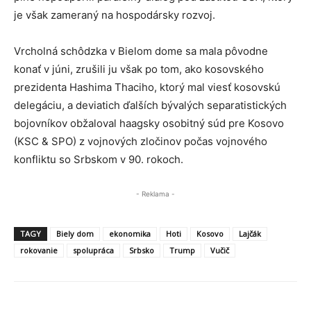
je však zameraný na hospodársky rozvoj.
Vrcholná schôdzka v Bielom dome sa mala pôvodne
konať v júni, zrušili ju však po tom, ako kosovského
prezidenta Hashima Thaciho, ktorý mal viesť kosovskú
delegáciu, a deviatich ďalších bývalých separatistických
bojovníkov obžaloval haagsky osobitný súd pre Kosovo
(KSC & SPO) z vojnových zločinov počas vojnového
konfliktu so Srbskom v 90. rokoch.
- Reklama -
TAGY
Biely dom
ekonomika
Hoti
Kosovo
Lajčák
rokovanie
spolupráca
Srbsko
Trump
Vučič