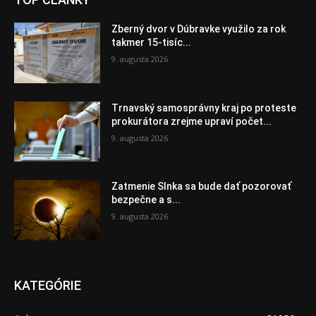
Zberný dvor v Dúbravke využilo za rok
takmer 15-tisíc...
9. augusta 2026
Trnavský samosprávny kraj po proteste
prokurátora zrejme upraví počet...
9. augusta 2026
Zatmenie Slnka sa bude dať pozorovať
bezpečne a s...
9. augusta 2026
KATEGÓRIE