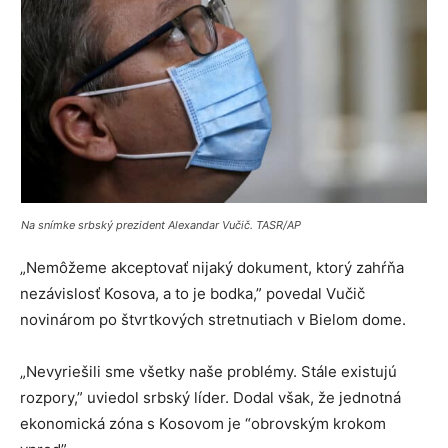
Na snímke srbský prezident Alexandar Vučič. TASR/AP
„Nemôžeme akceptovať nijaký dokument, ktorý zahŕňa
nezávislosť Kosova, a to je bodka,” povedal Vučič
novinárom po štvrtkových stretnutiach v Bielom dome.
„Nevyriešili sme všetky naše problémy. Stále existujú
rozpory,” uviedol srbský líder. Dodal však, že jednotná
ekonomická zóna s Kosovom je “obrovským krokom