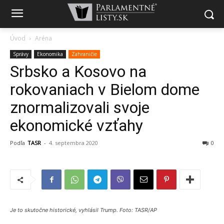
Úvod
Aréna
Správy
Ekonomika
Zahraničie
Srbsko a Kosovo na
rokovaniach v Bielom dome
znormalizovali svoje
ekonomické vzťahy
Podľa
TASR
-
4. septembra 2020
0
Je to skutočne historické, vyhlásil Trump. Foto: TASR/AP