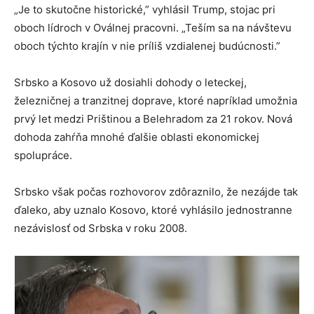
„Je to skutočne historické,” vyhlásil Trump, stojac pri
oboch lídroch v Oválnej pracovni. „Teším sa na návštevu
oboch týchto krajín v nie príliš vzdialenej budúcnosti.”
Srbsko a Kosovo už dosiahli dohody o leteckej,
železničnej a tranzitnej doprave, ktoré napríklad umožnia
prvý let medzi Prištinou a Belehradom za 21 rokov. Nová
dohoda zahŕňa mnohé ďalšie oblasti ekonomickej
spolupráce.
Srbsko však počas rozhovorov zdôraznilo, že nezájde tak
ďaleko, aby uznalo Kosovo, ktoré vyhlásilo jednostranne
nezávislosť od Srbska v roku 2008.