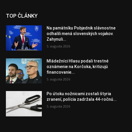
TOP ČLÁNKY
Na pamätníku Pobjednik slávnostne
odhalili mená slovenských vojakov.
Zahynuli...
5. augusta 2026
Mládežníci Hlasu podali trestné
oznámenie na Korčoka, kritizujú
financovanie...
5. augusta 2026
Po útoku nožnicami zostali štyria
zranení, polícia zadržala 44-ročnú...
5. augusta 2026