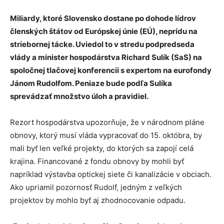
Miliardy, ktoré Slovensko dostane po dohode lídrov
členských štátov od Európskej únie (EÚ), neprídu na
striebornej tácke. Uviedol to v stredu podpredseda
vlády a minister hospodárstva Richard Sulík (SaS) na
spoločnej tlačovej konferencii s expertom na eurofondy
Jánom Rudolfom. Peniaze bude podľa Sulíka
sprevádzať množstvo úloh a pravidiel.
Rezort hospodárstva upozorňuje, že v národnom pláne
obnovy, ktorý musí vláda vypracovať do 15. októbra, by
mali byť len veľké projekty, do ktorých sa zapojí celá
krajina. Financované z fondu obnovy by mohli byť
napríklad výstavba optickej siete či kanalizácie v obciach.
Ako upriamil pozornosť Rudolf, jedným z veľkých
projektov by mohlo byť aj zhodnocovanie odpadu.