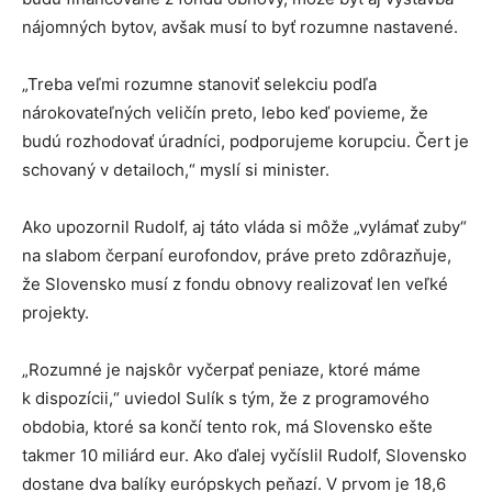
nájomných bytov, avšak musí to byť rozumne nastavené.
„Treba veľmi rozumne stanoviť selekciu podľa
nárokovateľných veličín preto, lebo keď povieme, že
budú rozhodovať úradníci, podporujeme korupciu. Čert je
schovaný v detailoch,“ myslí si minister.
Ako upozornil Rudolf, aj táto vláda si môže „vylámať zuby“
na slabom čerpaní eurofondov, práve preto zdôrazňuje,
že Slovensko musí z fondu obnovy realizovať len veľké
projekty.
„Rozumné je najskôr vyčerpať peniaze, ktoré máme
k dispozícii,“ uviedol Sulík s tým, že z programového
obdobia, ktoré sa končí tento rok, má Slovensko ešte
takmer 10 miliárd eur. Ako ďalej vyčíslil Rudolf, Slovensko
dostane dva balíky európskych peňazí. V prvom je 18,6