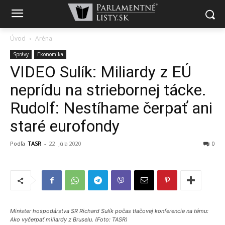
Úvod
Aréna
Správy
Ekonomika
VIDEO Sulík: Miliardy z EÚ
neprídu na striebornej tácke.
Rudolf: Nestíhame čerpať ani
staré eurofondy
Podľa
TASR
-
22. júla 2020
0
Minister hospodárstva SR Richard Sulík počas tlačovej konferencie na tému:
Ako vyčerpať miliardy z Bruselu. (Foto: TASR)