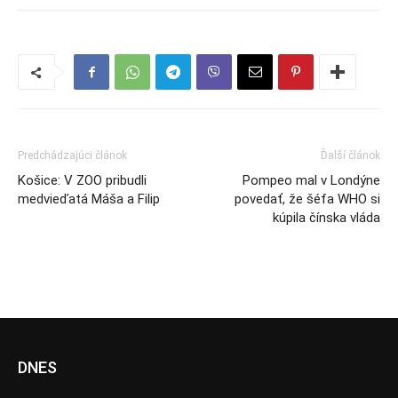
Predchádzajúci článok
Ďalší článok
Košice: V ZOO pribudli
Pompeo mal v Londýne
medvieďatá Máša a Filip
povedať, že šéfa WHO si
kúpila čínska vláda
DNES