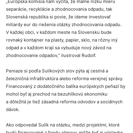
„Európska komisia nám vyčíta, že máme nízku mieru
separácie, recyklácie a zhodnocovania odpadu, tak
Slovenská republika si povie, že ideme investovať
miliardy eur do riešenia otázky zhodnocovania odpadu.
V každej obci, v každom meste na Slovensku bude
rovnaký kontajner na plasty, papier, sklo, na rôzny iný
odpad a v každom kraji sa vybuduje nový závod na
zhodnocovanie odpadov,“ ilustroval Rudolf.
Peniaze si podľa Sulíkových slov pýta aj cestná a
železničná infraštruktúra alebo reforma verejnej správy.
Financovaný z dodatočného balíka európskych peňazí by
mohol byť aj prechod na bezuhlíkovú ekonomiku
a dôležitá je tiež zásadná reforma odvodov a sociálnych
dávok.
Ako odpovedal Sulík na otázku, medzi projektmi, ktoré
budú financované z fondu obnovy, môže byť aj výstavba