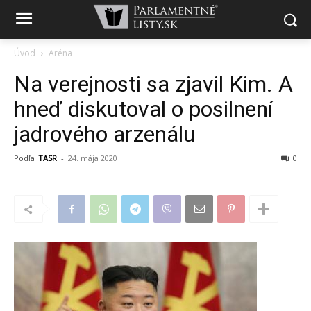
Úvod
Aréna
Na verejnosti sa zjavil Kim. A
hneď diskutoval o posilnení
jadrového arzenálu
Podľa
TASR
-
24. mája 2020
0