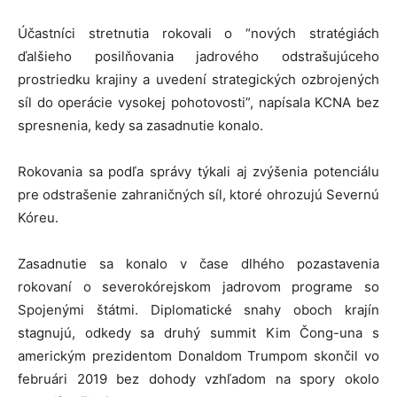
Účastníci stretnutia rokovali o “nových stratégiách
ďalšieho posilňovania jadrového odstrašujúceho
prostriedku krajiny a uvedení strategických ozbrojených
síl do operácie vysokej pohotovosti”, napísala KCNA bez
spresnenia, kedy sa zasadnutie konalo.
Rokovania sa podľa správy týkali aj zvýšenia potenciálu
pre odstrašenie zahraničných síl, ktoré ohrozujú Severnú
Kóreu.
Zasadnutie sa konalo v čase dlhého pozastavenia
rokovaní o severokórejskom jadrovom programe so
Spojenými štátmi. Diplomatické snahy oboch krajín
stagnujú, odkedy sa druhý summit Kim Čong-una s
americkým prezidentom Donaldom Trumpom skončil vo
februári 2019 bez dohody vzhľadom na spory okolo