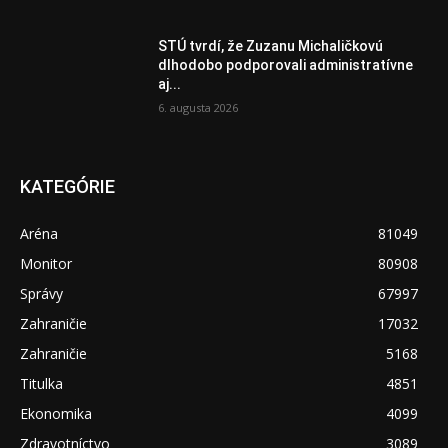
STÚ tvrdí, že Zuzanu Michaličkovú
dlhodobo podporovali administratívne
aj...
6. augusta 2026
KATEGÓRIE
Aréna
81049
Monitor
80908
Správy
67997
Zahraničie
17032
Zahraničie
5168
Titulka
4851
Ekonomika
4099
Zdravotníctvo
3089