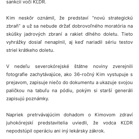
sankcií voči KĽDR.
Kim neskôr oznámil, že predstaví “novú strategickú
zbraň” a už sa nebude držať dobrovoľného moratória na
skúšky jadrových zbraní a rakiet dlhého doletu. Tieto
vyhrážky dosiaľ nenaplnil, aj keď nariadil sériu testov
striel krátkeho doletu.
V nedeľu severokórejské štátne noviny zverejnili
fotografie zachytávajúce, ako 36-ročný Kim vystupuje s
prejavom, zapisuje niečo do dokumentu a ukazuje svojou
paličkou na tabuľu na pódiu, pokým si starší generáli
zapisujú poznámky.
Napriek pretrvávajúcim dohadom o Kimovom zdraví
juhokórejskí predstavitelia uviedli, že vodca KĽDR
nepodstúpil operáciu ani iný lekársky zákrok.