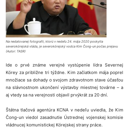
Na nedatovanej fotografii, ktorú v nedeľu 24. mája 2020 poskytla
severokórejská vláda, je severokórejský vodca Kim Čong-un počas prejavu
(Autor: TASR)
Ide o prvé známe verejné vystúpenie lídra Severnej
Kórey za približne tri týždne. Kim začiatkom mája poprel
množiace sa dohady o svojom zdravotnom stave účasťou
na slávnostnom ukončení výstavby miestnej továrne – a
aj vtedy sa na verejnosti objavil prvýkrát za 20 dní.
Štátna tlačová agentúra KCNA v nedeľu uviedla, že Kim
Čong-un viedol zasadnutie Ústrednej vojenskej komisie
vládnucej komunistickej Kórejskej strany práce.