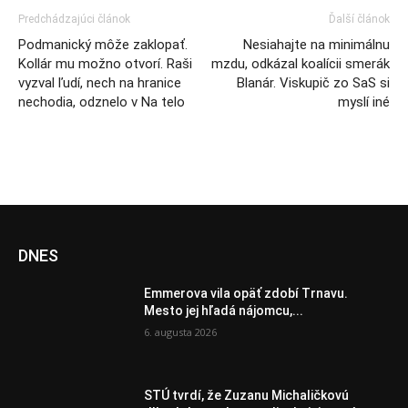
Predchádzajúci článok
Ďalší článok
Podmanický môže zaklopať.
Nesiahajte na minimálnu
Kollár mu možno otvorí. Raši
mzdu, odkázal koalícii smerák
vyzval ľudí, nech na hranice
Blanár. Viskupič zo SaS si
nechodia, odznelo v Na telo
myslí iné
DNES
Emmerova vila opäť zdobí Trnavu.
Mesto jej hľadá nájomcu,...
6. augusta 2026
STÚ tvrdí, že Zuzanu Michaličkovú