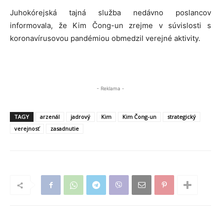
Juhokórejská tajná služba nedávno poslancov
informovala, že Kim Čong-un zrejme v súvislosti s
koronavírusovou pandémiou obmedzil verejné aktivity.
- Reklama -
TAGY
arzenál
jadrový
Kim
Kim Čong-un
strategický
verejnosť
zasadnutie