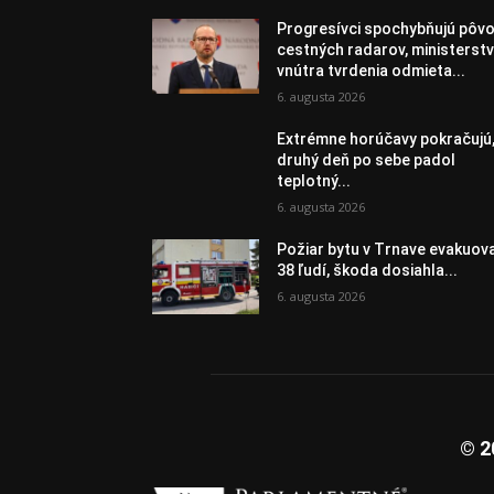
Progresívci spochybňujú pôv
cestných radarov, ministerst
vnútra tvrdenia odmieta...
6. augusta 2026
Extrémne horúčavy pokračujú
druhý deň po sebe padol
teplotný...
6. augusta 2026
Požiar bytu v Trnave evakuov
38 ľudí, škoda dosiahla...
6. augusta 2026
© 2