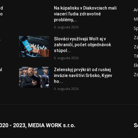
od
Na kúpalisku v Diakovciach mali
A
vo
viacerí ľudia zdravotné
M
problémy,...
6. augusta 2026
S
Za
,
Slováci využívajú Wolt aj v
zahraničí, počet objednávok
Za
stúpol...
Ti
6. augusta 2026
E
al
Zelenskyj prvýkrát od ruskej
Zd
invázie navštívi Srbsko, Kyjev
ho...
6. augusta 2026
020 - 2023, MEDIA WORK s.r.o.
S