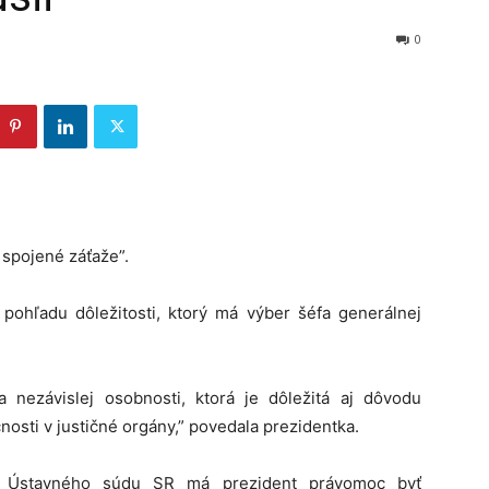
0
 spojené záťaže”.
z pohľadu dôležitosti, ktorý má výber šéfa generálnej
a nezávislej osobnosti, ktorá je dôležitá aj dôvodu
osti v justičné orgány,” povedala prezidentka.
a Ústavného súdu SR má prezident právomoc byť