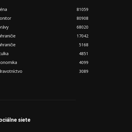
réna
81059
onitor
80908
právy
68020
hraničie
17042
hraničie
5168
tulka
4851
konomika
4099
ravotníctvo
3089
ociálne siete