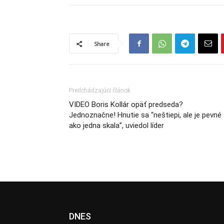
Share
Predchádzajúci článok
VIDEO Boris Kollár opäť predseda?
Jednoznačne! Hnutie sa “neštiepi, ale je pevné
ako jedna skala”, uviedol líder
DNES