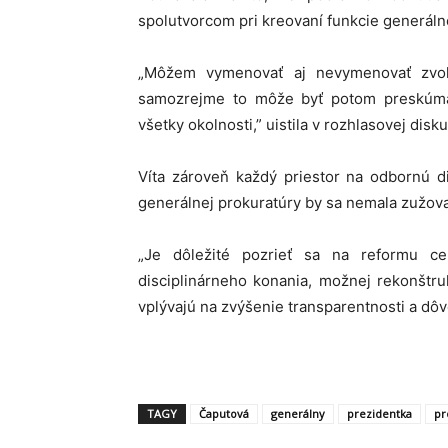
spolutvorcom pri kreovaní funkcie generáln
„Môžem vymenovať aj nevymenovať zvol
samozrejme to môže byť potom preskúm
všetky okolnosti,” uistila v rozhlasovej disku
Víta zároveň každý priestor na odbornú di
generálnej prokuratúry by sa nemala zužova
„Je dôležité pozrieť sa na reformu ce
disciplinárneho konania, možnej rekonštru
vplývajú na zvýšenie transparentnosti a dôv
TAGY
Čaputová
generálny
prezidentka
pr