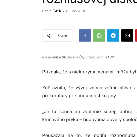
Podľa
TASR
-
6. júna 2020
Share
Prezidentka SR Zuzana Čaputová. Foto: TASR
Priznala, že s niektorými menami “môžu byť
Zdôraznila, že vývoj vníma veľmi citlivo 
prokuratúry pre budúcnosť krajiny.
„Je tu šanca na zvolenie silnej, dobrej 
kľúčového prvku – budovania dôvery spoločn
Poukázala na to, že podľa rozhodnuti