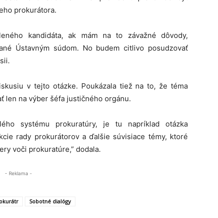
eho prokurátora.
eného kandidáta, ak mám na to závažné dôvody,
ané Ústavným súdom. No budem citlivo posudzovať
sii.
skusiu v tejto otázke. Poukázala tiež na to, že téma
ť len na výber šéfa justičného orgánu.
lého systému prokuratúry, je tu napríklad otázka
kcie rady prokurátorov a ďalšie súvisiace témy, ktoré
ery voči prokuratúre,” dodala.
- Reklama -
okurátr
Sobotné dialógy