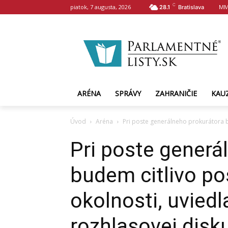
C
piatok, 7 augusta, 2026
MM
28.1
Bratislava
ARÉNA
SPRÁVY
ZAHRANIČIE
KAU
Úvod
Aréna
Pri poste generálneho prokurátora b
Pri poste generá
budem citlivo p
okolnosti, uvied
rozhlasovej disku