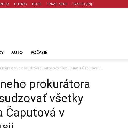
NT.SK
LETENKA
HOTEL
TRAVEL SHOP
CRYPTO [EN]
ZY
AUTO
POČASIE
udem citlivo posudzovať všetky okolnosti, uviedla Čaputová v...
lneho prokurátora
osudzovať všetky
la Čaputová v
sii