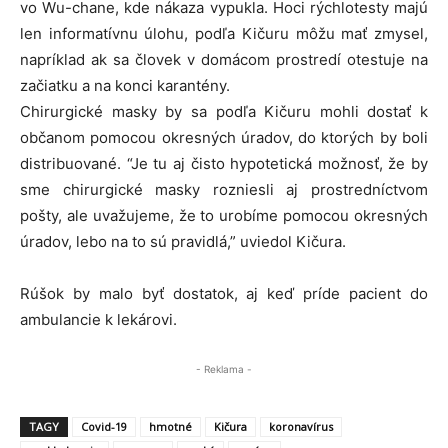
vo Wu-chane, kde nákaza vypukla. Hoci rýchlotesty majú
len informatívnu úlohu, podľa Kičuru môžu mať zmysel,
napríklad ak sa človek v domácom prostredí otestuje na
začiatku a na konci karantény.
Chirurgické masky by sa podľa Kičuru mohli dostať k
občanom pomocou okresných úradov, do ktorých by boli
distribuované. “Je tu aj čisto hypotetická možnosť, že by
sme chirurgické masky rozniesli aj prostredníctvom
pošty, ale uvažujeme, že to urobíme pomocou okresných
úradov, lebo na to sú pravidlá,” uviedol Kičura.
Rúšok by malo byť dostatok, aj keď príde pacient do
ambulancie k lekárovi.
- Reklama -
TAGY
Covid-19
hmotné
Kičura
koronavírus