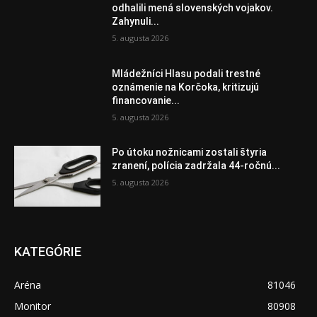
odhalili mená slovenských vojakov.
Zahynuli...
5. augusta 2026
Mládežníci Hlasu podali trestné
oznámenie na Korčoka, kritizujú
financovanie...
5. augusta 2026
Po útoku nožnicami zostali štyria
zranení, polícia zadržala 44-ročnú...
5. augusta 2026
KATEGÓRIE
Aréna
81046
Monitor
80908