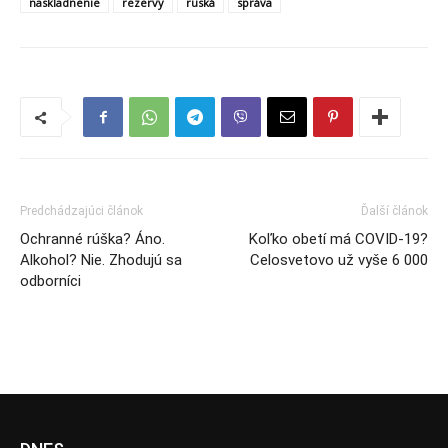
naskladnenie
rezervy
ruská
správa
Predchádzajúci článok
Ďalší článok
Ochranné rúška? Áno.
Koľko obetí má COVID-19?
Alkohol? Nie. Zhodujú sa
Celosvetovo už vyše 6 000
odborníci