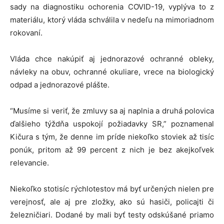
sady na diagnostiku ochorenia COVID-19, vyplýva to z
materiálu, ktorý vláda schválila v nedeľu na mimoriadnom
rokovaní.
Vláda chce nakúpiť aj jednorazové ochranné obleky,
návleky na obuv, ochranné okuliare, vrece na biologický
odpad a jednorazové plášte.
“Musíme si veriť, že zmluvy sa aj naplnia a druhá polovica
ďalšieho týždňa uspokojí požiadavky SR,” poznamenal
Kičura s tým, že denne im príde niekoľko stoviek až tisíc
ponúk, pritom až 99 percent z nich je bez akejkoľvek
relevancie.
Niekoľko stotisíc rýchlotestov má byť určených nielen pre
verejnosť, ale aj pre zložky, ako sú hasiči, policajti či
železničiari. Dodané by mali byť testy odskúšané priamo