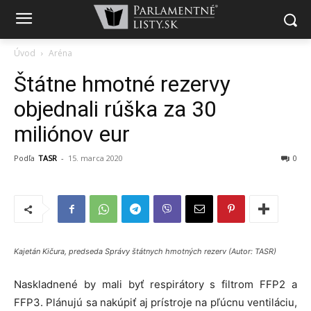
Úvod
Aréna
Štátne hmotné rezervy
objednali rúška za 30
miliónov eur
Podľa
TASR
-
15. marca 2020
0
Kajetán Kičura, predseda Správy štátnych hmotných rezerv (Autor: TASR)
Naskladnené by mali byť respirátory s filtrom FFP2 a
FFP3. Plánujú sa nakúpiť aj prístroje na pľúcnu ventiláciu,