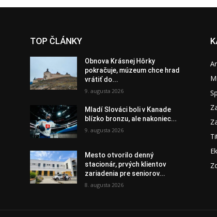
TOP ČLÁNKY
K
Obnova Krásnej Hôrky
A
pokračuje, múzeum chce hrad
M
vrátiť do...
9. augusta 2026
S
Za
Mladí Slováci boli v Kanade
blízko bronzu, ale nakoniec...
Za
9. augusta 2026
Ti
E
Mesto otvorilo denný
stacionár, prvých klientov
Zd
zariadenia pre seniorov...
8. augusta 2026