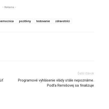
- Reklama -
nemocnica
pozitívny
testovanie
zdravotníci
Ďalší článok
úť
Programové vyhlásenie vlády stále nepoznáme.
Podľa Remišovej sa finalizuje