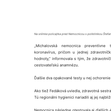
Share
Na snímke policajtka pred Nemocnicou s poliklinikou Štefa
„Michalovská nemocnica preventívne t
koronavírus, pričom u jednej zdravotníč
hodnoty,” informovala s tým, že zdravotníč
cestovateľskú anamnézu.
Ďalšie dva opakované testy u nej ochorenie
Ako tiež Fedáková uviedla, zdravotná sestr
Tú regionálni hygienici nariadili aj jej najb
Nemocnica následne otestovala aj ďalších 