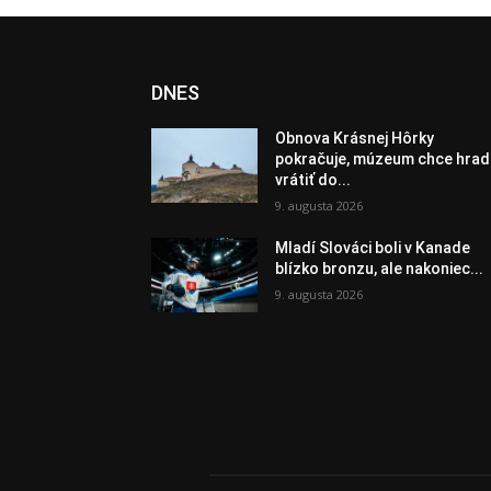
DNES
Obnova Krásnej Hôrky
pokračuje, múzeum chce hrad
vrátiť do...
9. augusta 2026
Mladí Slováci boli v Kanade
blízko bronzu, ale nakoniec...
9. augusta 2026