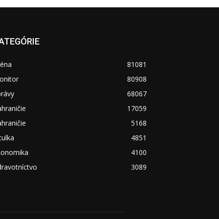
ATEGÓRIE
réna
81081
onitor
80908
právy
68067
hraničie
17059
hraničie
5168
tulka
4851
konomika
4100
ravotníctvo
3089