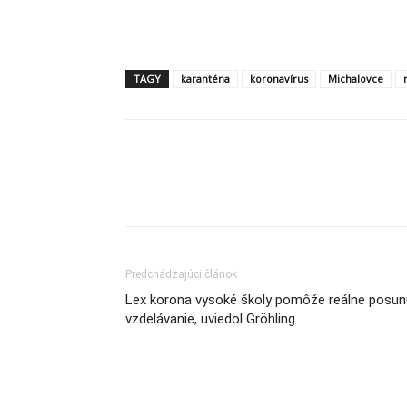
TAGY
karanténa
koronavírus
Michalovce
Share
Predchádzajúci článok
Lex korona vysoké školy pomôže reálne posun
vzdelávanie, uviedol Gröhling