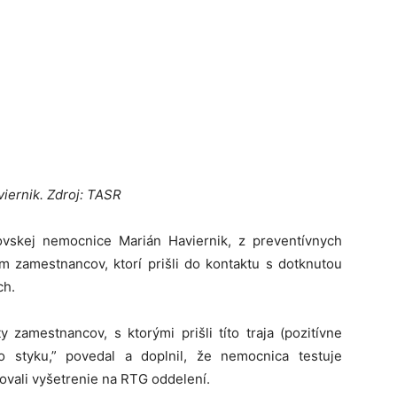
iernik. Zdroj: TASR
lovskej nemocnice Marián Haviernik, z preventívnych
zamestnancov, ktorí prišli do kontaktu s dotknutou
ch.
zamestnancov, s ktorými prišli títo traja (pozitívne
 styku,” povedal a doplnil, že nemocnica testuje
vovali vyšetrenie na RTG oddelení.