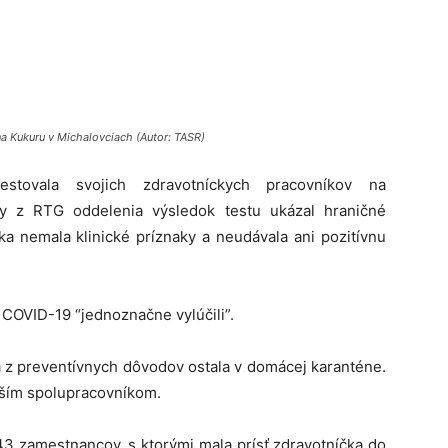
na Kukuru v Michalovciach (Autor: TASR)
estovala svojich zdravotníckych pracovníkov na
ky z RTG oddelenia výsledok testu ukázal hraničné
ka nemala klinické príznaky a neudávala ani pozitívnu
 COVID-19 “jednoznačne vylúčili”.
a z preventívnych dôvodov ostala v domácej karanténe.
ližším spolupracovníkom.
43 zamestnancov, s ktorými mala prísť zdravotníčka do