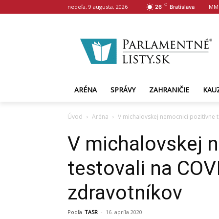
C
nedeľa, 9 augusta, 2026
MM
26
Bratislava
ARÉNA
SPRÁVY
ZAHRANIČIE
KAU
Úvod
Aréna
V michalovskej nemocnici pozitívne 
V michalovskej n
testovali na COV
zdravotníkov
Podľa
TASR
-
16. apríla 2020