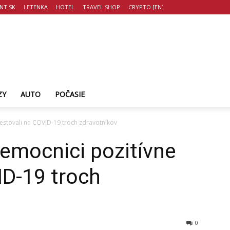
NT.SK
LETENKA
HOTEL
TRAVEL SHOP
CRYPTO [EN]
ZY
AUTO
POČASIE
testovali na COVID-19 troch zdravotníkov
emocnici pozitívne
ID-19 troch
0