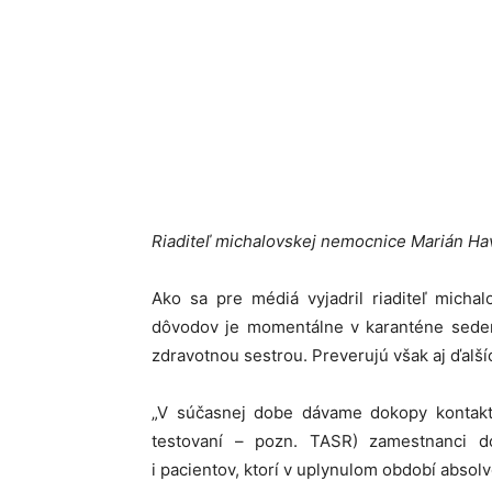
Riaditeľ michalovskej nemocnice Marián Hav
Ako sa pre médiá vyjadril riaditeľ micha
dôvodov je momentálne v karanténe sedem 
zdravotnou sestrou. Preverujú však aj ďalší
„V súčasnej dobe dávame dokopy kontakty 
testovaní – pozn. TASR) zamestnanci do
i pacientov, ktorí v uplynulom období absol