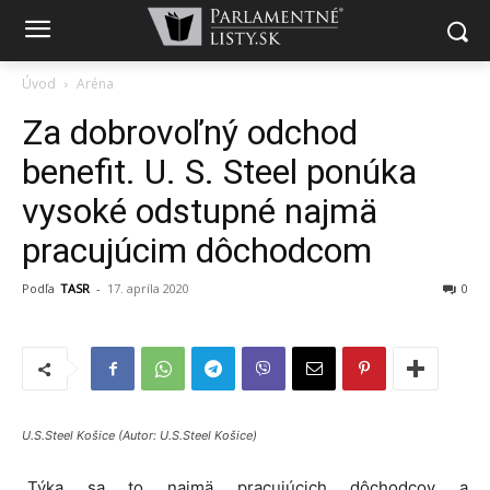
Úvod
Aréna
Za dobrovoľný odchod
benefit. U. S. Steel ponúka
vysoké odstupné najmä
pracujúcim dôchodcom
Podľa
TASR
-
17. apríla 2020
0
U.S.Steel Košice (Autor: U.S.Steel Košice)
„Týka sa to najmä pracujúcich dôchodcov a