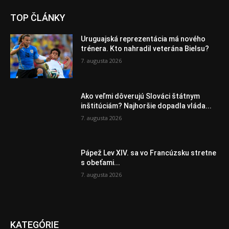
TOP ČLÁNKY
Uruguajská reprezentácia má nového
trénera. Kto nahradil veterána Bielsu?
7. augusta 2026
Ako veľmi dôverujú Slováci štátnym
inštitúciám? Najhoršie dopadla vláda...
7. augusta 2026
Pápež Lev XIV. sa vo Francúzsku stretne
s obeťami...
7. augusta 2026
KATEGÓRIE