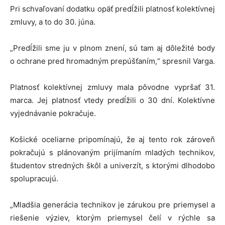
Pri schvaľovaní dodatku opäť predĺžili platnosť kolektívnej
zmluvy, a to do 30. júna.
„Predĺžili sme ju v plnom znení, sú tam aj dôležité body
o ochrane pred hromadným prepúšťaním,“ spresnil Varga.
Platnosť kolektívnej zmluvy mala pôvodne vypršať 31.
marca. Jej platnosť vtedy predĺžili o 30 dní. Kolektívne
vyjednávanie pokračuje.
Košické oceliarne pripomínajú, že aj tento rok zároveň
pokračujú s plánovaným prijímaním mladých technikov,
študentov stredných škôl a univerzít, s ktorými dlhodobo
spolupracujú.
„Mladšia generácia technikov je zárukou pre priemysel a
riešenie výziev, ktorým priemysel čelí v rýchle sa