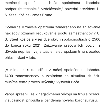
meniacej spoločnosti. Naša spoločnosť dlhodobo
podporuje technické vzdelávanie,” povedal prezident U.
S. Steel Košice James Bruno.
Oceliarne v zmysle opatrenia zameraného na znižovanie
nákladov oznámili redukovanie počtu zamestnancov v U.
S. Steel Košice a v jej dcérskych spoločnostiach o 2500
do konca roku 2021. Znižovanie pracovných pozícií z
dôvodu nepriaznivej situácie na európskom trhu s oceľou
ohlásili vlani v lete.
„V minulom roku odišlo z našej spoločnosti dohodou
1400 zamestnancov a vzhľadom na aktuálnu situáciu
musíme tento proces urýchliť,“ vysvetlil Bača.
Varga spresnil, že k negatívnemu vývoju na trhu s oceľou
v súčasnosti pribudla aj pandémia nového koronavírusu.