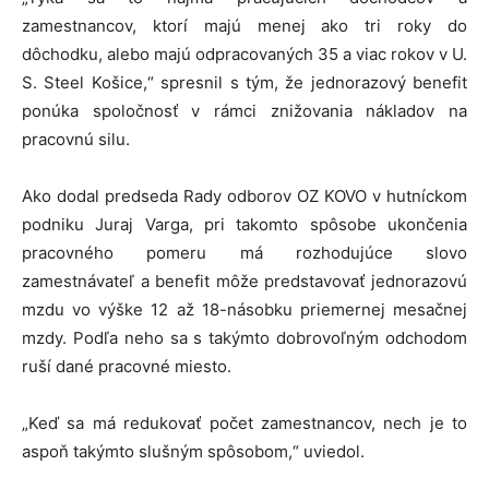
zamestnancov, ktorí majú menej ako tri roky do
dôchodku, alebo majú odpracovaných 35 a viac rokov v U.
S. Steel Košice,“ spresnil s tým, že jednorazový benefit
ponúka spoločnosť v rámci znižovania nákladov na
pracovnú silu.
Ako dodal predseda Rady odborov OZ KOVO v hutníckom
podniku Juraj Varga, pri takomto spôsobe ukončenia
pracovného pomeru má rozhodujúce slovo
zamestnávateľ a benefit môže predstavovať jednorazovú
mzdu vo výške 12 až 18-násobku priemernej mesačnej
mzdy. Podľa neho sa s takýmto dobrovoľným odchodom
ruší dané pracovné miesto.
„Keď sa má redukovať počet zamestnancov, nech je to
aspoň takýmto slušným spôsobom,“ uviedol.