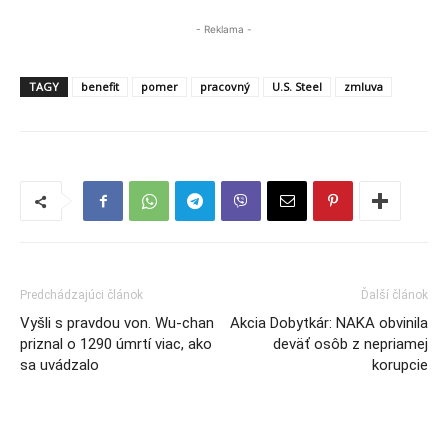
- Reklama -
TAGY
benefit
pomer
pracovný
U.S. Steel
zmluva
Predchádzajúci článok
Ďalší článok
Vyšli s pravdou von. Wu-chan
Akcia Dobytkár: NAKA obvinila
priznal o 1290 úmrtí viac, ako
deväť osôb z nepriamej
sa uvádzalo
korupcie