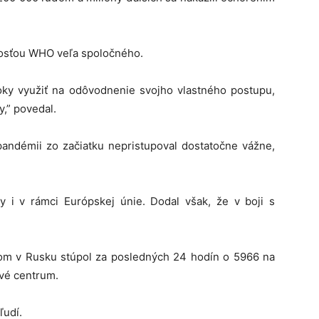
nnosťou WHO veľa spoločného.
oky využiť na odôvodnenie svojho vlastného postupu,
y,” povedal.
 pandémii zo začiatku nepristupoval dostatočne vážne,
 i v rámci Európskej únie. Dodal však, že v boji s
om v Rusku stúpol za posledných 24 hodín o 5966 na
ové centrum.
ľudí.