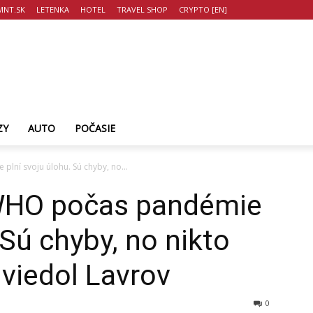
NT.SK
LETENKA
HOTEL
TRAVEL SHOP
CRYPTO [EN]
ZY
AUTO
POČASIE
lní svoju úlohu. Sú chyby, no...
 WHO počas pandémie
 Sú chyby, no nikto
uviedol Lavrov
0