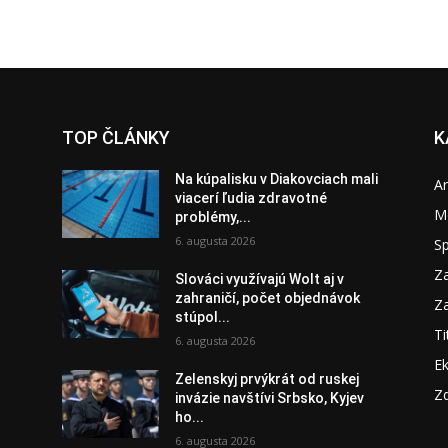
TOP ČLÁNKY
K
Na kúpalisku v Diakovciach mali
A
viacerí ľudia zdravotné
M
problémy,...
6. augusta 2026
S
Za
Slováci využívajú Wolt aj v
zahraničí, počet objednávok
Za
stúpol...
Ti
6. augusta 2026
E
Zelenskyj prvýkrát od ruskej
Zd
invázie navštívi Srbsko, Kyjev
ho...
6. augusta 2026