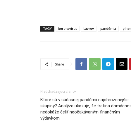
TAGY
koronavírus
Lavrov
pandémia
plne
Share
Predchádzajúci článok
Ktoré sú v súčasnej pandémii najohrozenejšie
skupiny? Analýza ukazuje, že tretina domácnos
nedokáže čeliť neočakávaným finančným
výdavkom