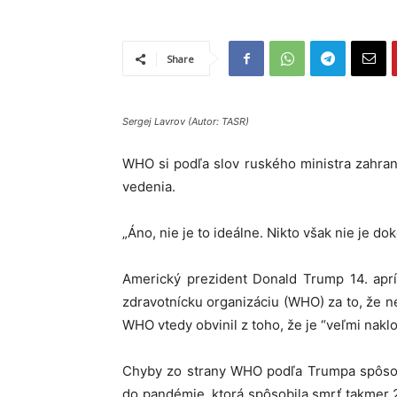
Share
Sergej Lavrov (Autor: TASR)
WHO si podľa slov ruského ministra zahrani
vedenia.
„Áno, nie je to ideálne. Nikto však nie je do
Americký prezident Donald Trump 14. apríl
zdravotnícku organizáciu (WHO) za to, že n
WHO vtedy obvinil z toho, že je “veľmi nakl
Chyby zo strany WHO podľa Trumpa spôsobil
do pandémie, ktorá spôsobila smrť takmer 