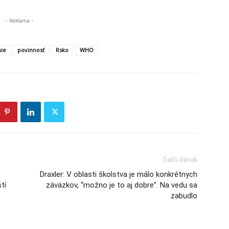
- Reklama -
nie
povinnosť
Rsko
WHO
Ďalší článok
Draxler: V oblasti školstva je málo konkrétnych
tí
záväzkov, “možno je to aj dobre”. Na vedu sa
zabudlo