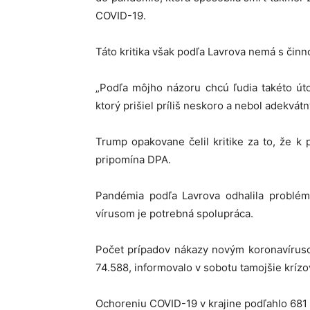
COVID-19.
Táto kritika však podľa Lavrova nemá s či
„Podľa môjho názoru chcú ľudia takéto út
ktorý prišiel príliš neskoro a nebol adekvátn
Trump opakovane čelil kritike za to, že k
pripomína DPA.
Pandémia podľa Lavrova odhalila problémy
vírusom je potrebná spolupráca.
Počet prípadov nákazy novým koronavírus
74.588, informovalo v sobotu tamojšie kríz
Ochoreniu COVID-19 v krajine podľahlo 681 