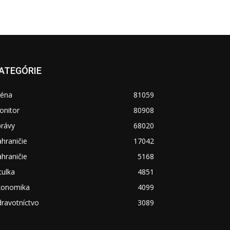
ATEGÓRIE
réna
81059
onitor
80908
právy
68020
hraničie
17042
hraničie
5168
tulka
4851
konomika
4099
ravotníctvo
3089