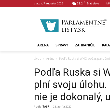
C
piatok, 7 augusta, 2026
MM
23.2
Bratislava
ARÉNA
SPRÁVY
ZAHRANIČIE
KAU
Úvod
Aréna
Podľa Ruska si WHO počas pandémie p
Podľa Ruska si
plní svoju úlohu.
nie je dokonalý, 
Podľa
TASR
-
26. apríla 2020