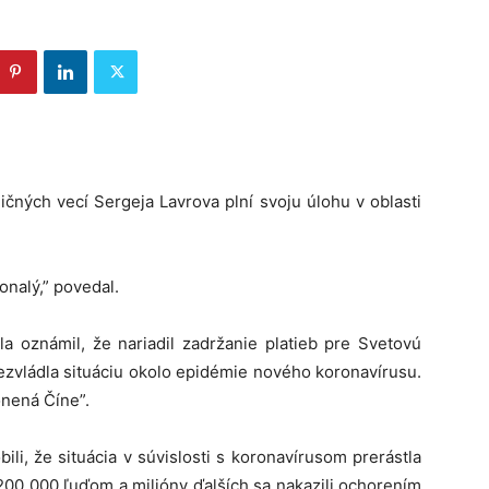
čných vecí Sergeja Lavrova plní svoju úlohu v oblasti
konalý,” povedal.
a oznámil, že nariadil zadržanie platieb pre Svetovú
ezvládla situáciu okolo epidémie nového koronavírusu.
onená Číne”.
i, že situácia v súvislosti s koronavírusom prerástla
200 000 ľuďom a milióny ďalších sa nakazili ochorením