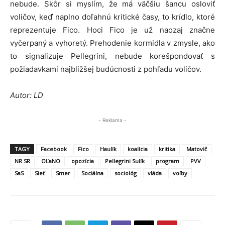
nebude. Skôr si myslím, že má väčšiu šancu osloviť
voličov, keď naplno doľahnú kritické časy, to krídlo, ktoré
reprezentuje Fico. Hoci Fico je už naozaj značne
vyčerpaný a vyhoretý. Prehodenie kormidla v zmysle, ako
to signalizuje Pellegrini, nebude korešpondovať s
požiadavkami najbližšej budúcnosti z pohľadu voličov.
Autor: LD
- Reklama -
TAGY
Facebook
Fico
Haulík
koalícia
kritika
Matovič
NR SR
OĽaNO
opozícia
Pellegrini Sulík
program
PVV
SaS
Sieť
Smer
Sociálna
sociológ
vláda
voľby