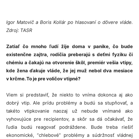
Igor Matovič a Boris Kollár po hlasovaní o dôvere vláde.
Zdroj: TASR
Zatiaľ čo mnoho ľudí žije doma v panike, čo bude
existenčne zajtra, rodičia preberajú s deťmi fyziku či
chémiu a čakajú na otvorenie škôl, premiér vešia vtipy,
kde žena ďakuje vláde, že jej muž nebol dva mesiace
v krčme. To je pre voličov vtipné?
Viem si predstaviť, že niekto to vníma dokonca aj ako
dobrý vtip. Ale prídu problémy a budú sa stupňovať, a
takéto vtipkovanie naozaj už nebude vnímané ako
vyhovujúce pre recipientov, a skôr sa dá očakávať, že
ľudia budú reagovať podráždene. Bude treba riešiť
ekonomické, “chlebové” problémy a súdržnosť vládnej