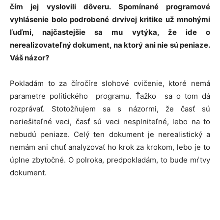
čím jej vyslovili dôveru. Spomínané programové
vyhlásenie bolo podrobené drvivej kritike už mnohými
ľuďmi, najčastejšie sa mu vytýka, že ide o
nerealizovateľný dokument, na ktorý ani nie sú peniaze.
Váš názor?
Pokladám to za číročíre slohové cvičenie, ktoré nemá
parametre politického programu. Ťažko sa o tom dá
rozprávať. Stotožňujem sa s názormi, že časť sú
neriešiteľné veci, časť sú veci nesplniteľné, lebo na to
nebudú peniaze. Celý ten dokument je nerealistický a
nemám ani chuť analyzovať ho krok za krokom, lebo je to
úplne zbytočné. O polroka, predpokladám, to bude mŕtvy
dokument.