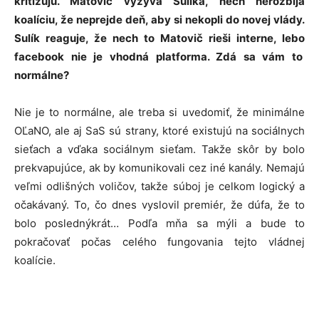
kritizujú. Matovič vyzýva Sulíka, nech nerozbíja
koalíciu, že neprejde deň, aby si nekopli do novej vlády.
Sulík reaguje, že nech to Matovič rieši interne, lebo
facebook nie je vhodná platforma. Zdá sa vám to
normálne?
Nie je to normálne, ale treba si uvedomiť, že minimálne
OĽaNO, ale aj SaS sú strany, ktoré existujú na sociálnych
sieťach a vďaka sociálnym sieťam. Takže skôr by bolo
prekvapujúce, ak by komunikovali cez iné kanály. Nemajú
veľmi odlišných voličov, takže súboj je celkom logický a
očakávaný. To, čo dnes vyslovil premiér, že dúfa, že to
bolo poslednýkrát… Podľa mňa sa mýli a bude to
pokračovať počas celého fungovania tejto vládnej
koalície.