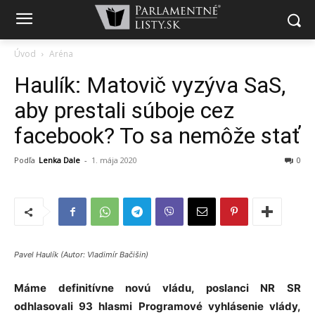
Úvod
Aréna
Haulík: Matovič vyzýva SaS,
aby prestali súboje cez
facebook? To sa nemôže stať
Podľa
Lenka Dale
-
1. mája 2020
0
Pavel Haulík (Autor: Vladimír Bačišin)
Máme definitívne novú vládu, poslanci NR SR
odhlasovali 93 hlasmi Programové vyhlásenie vlády,