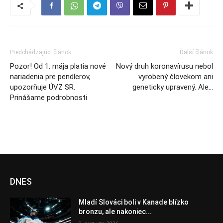
Predchádzajúci článok
Ďalší článok
Pozor! Od 1. mája platia nové
Nový druh koronavírusu nebol
nariadenia pre pendlerov,
vyrobený človekom ani
upozorňuje ÚVZ SR.
geneticky upravený. Ale…
Prinášame podrobnosti
DNES
Mladí Slováci boli v Kanade blízko
bronzu, ale nakoniec...