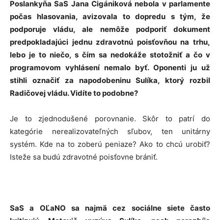
Poslankyňa SaS Jana Cigániková nebola v parlamente
počas hlasovania, avizovala to dopredu s tým, že
podporuje vládu, ale nemôže podporiť dokument
predpokladajúci jednu zdravotnú poisťovňou na trhu,
lebo je to niečo, s čím sa nedokáže stotožniť a čo v
programovom vyhlásení nemalo byť. Oponenti ju už
stihli označiť za napodobeninu Sulíka, ktorý rozbil
Radičovej vládu. Vidíte to podobne?
Je to zjednodušené porovnanie. Skôr to patrí do
kategórie nerealizovateľných sľubov, ten unitárny
systém. Kde na to zoberú peniaze? Ako to chcú urobiť?
Isteže sa budú zdravotné poisťovne brániť.
SaS a OĽaNO sa najmä cez sociálne siete často