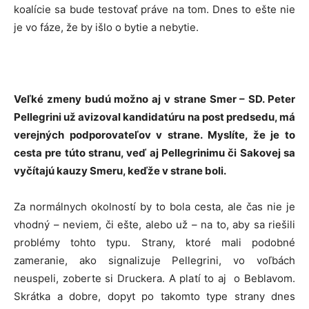
koalície sa bude testovať práve na tom. Dnes to ešte nie
je vo fáze, že by išlo o bytie a nebytie.
Veľké zmeny budú možno aj v strane Smer – SD. Peter
Pellegrini už avizoval kandidatúru na post predsedu, má
verejných podporovateľov v strane. Myslíte, že je to
cesta pre túto stranu, veď aj Pellegrinimu či Sakovej sa
vyčítajú kauzy Smeru, keďže v strane boli.
Za normálnych okolností by to bola cesta, ale čas nie je
vhodný – neviem, či ešte, alebo už – na to, aby sa riešili
problémy tohto typu. Strany, ktoré mali podobné
zameranie, ako signalizuje Pellegrini, vo voľbách
neuspeli, zoberte si Druckera. A platí to aj o Beblavom.
Skrátka a dobre, dopyt po takomto type strany dnes