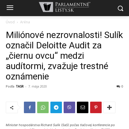
Úvod
Aréna
Miliónové nezrovnalosti! Sulík
označil Deloitte Audit za
„čiernu ovcu“ medzi
audítormi, zvažuje trestné
oznámenie
Podľa
TASR
-
7. mája 2020
0
Minister hospodárstva Richard Sulík (SaS) počas tlačovej konferencie po