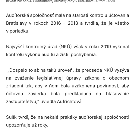
prvom zasadnutí Ekonomickej krízovej rady v Bratislave (Autor: TASR)
Audítorská spoločnosť mala na starosti kontrolu účtovania
Bratislavy v rokoch 2016 – 2018 a tvrdila, že je všetko
v poriadku.
Najvyšší kontrolný úrad (NKÚ) však v roku 2019 vykonal
kontrolu výkonu auditu a zistil pochybenia.
„Dospelo to až na takú úroveň, že predseda NKÚ vyzýva
na zváženie legislatívnej úpravy zákona o obecnom
zriadení tak, aby v ňom bola uzákonená povinnosť, aby
účtovná závierka bola predkladaná na hlasovanie
zastupiteľstvu,“ uviedla Aufrichtová.
Sulík tvrdí, že na nekalé praktiky audítorskej spoločnosti
upozorňuje už roky.