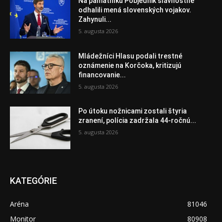
Na pamätníku Pobjednik slávnostne
odhalili mená slovenských vojakov.
Zahynuli...
5. augusta 2026
Mládežníci Hlasu podali trestné
oznámenie na Korčoka, kritizujú
financovanie...
5. augusta 2026
Po útoku nožnicami zostali štyria
zranení, polícia zadržala 44-ročnú...
5. augusta 2026
KATEGÓRIE
Aréna
81046
Monitor
80908