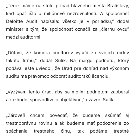
„Teraz máme na stole prípad hlavného mesta Bratislavy,
keď opäť išlo o miliónové nezrovnalosti. A spoločnosť
Deloitte Audit napísala: všetko je v poriadku,“ dodal
minister s tým, že spoločnosť označil za „čiernu ovcu“
medzi audítormi.
„Dúfam, že komora audítorov vylúči zo svojich radov
takúto firmu,“ dodal Sulík. Na margo podnetu, ktorý
podáva, ešte uviedol, že Úrad pre dohľad nad výkonom
auditu má právomoc odobrať audítorskú licenciu.
„Vyzývam tento úrad, aby sa mojím podnetom zaoberal
a rozhodol spravodlivo a objektívne,“ uzavrel Sulík.
„Zároveň chcem povedať, že budeme skúmať aj
trestnoprávnu rovinu a ak budeme mať podozrenie zo
spáchania trestného činu, tak podáme trestné