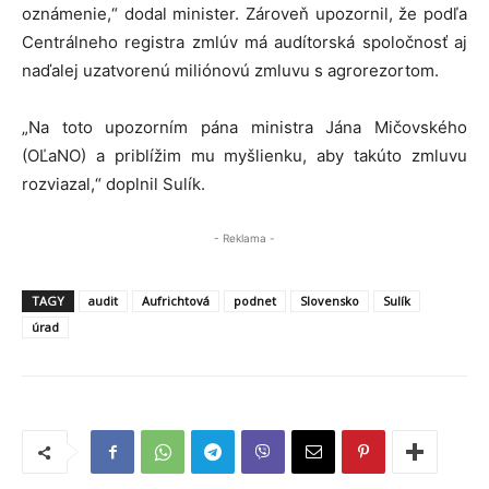
oznámenie,“ dodal minister. Zároveň upozornil, že podľa
Centrálneho registra zmlúv má audítorská spoločnosť aj
naďalej uzatvorenú miliónovú zmluvu s agrorezortom.
„Na toto upozorním pána ministra Jána Mičovského
(OĽaNO) a priblížim mu myšlienku, aby takúto zmluvu
rozviazal,“ doplnil Sulík.
- Reklama -
TAGY
audit
Aufrichtová
podnet
Slovensko
Sulík
úrad