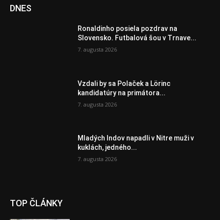
DNES
Ronaldinho posiela pozdrav na
Slovensko. Futbalová šou v Trnave...
7. augusta 2026
Vzdali by sa Polaček a Lörinc
kandidatúry na primátora...
7. augusta 2026
Mladých Indov napadli v Nitre muži v
kuklách, jedného...
7. augusta 2026
TOP ČLÁNKY