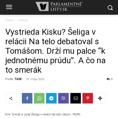
Úvod
Aréna
Vystrieda Kisku? Šeliga v
relácii Na telo debatoval s
Tomášom. Drží mu palce “k
jednotnému prúdu”. A čo na
to smerák
Podľa
TASR
-
10. mája 2020
0
Erik Tomáš a Juraj Šeliga v relácii Na telo (Autor: TASR)