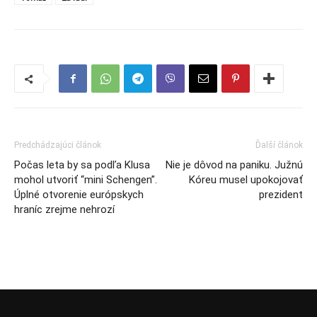
Predchádzajúci článok
Ďalší článok
Počas leta by sa podľa Klusa
Nie je dôvod na paniku. Južnú
mohol utvoriť “mini Schengen”.
Kóreu musel upokojovať
Úplné otvorenie európskych
prezident
hraníc zrejme nehrozí