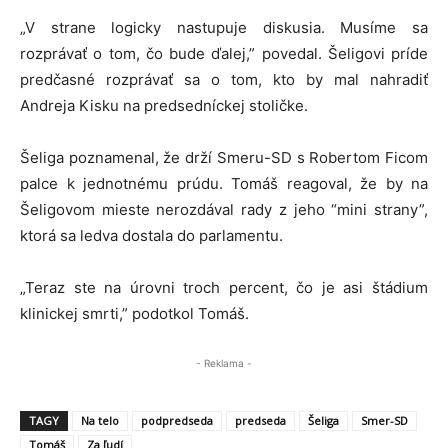
„V strane logicky nastupuje diskusia. Musíme sa
rozprávať o tom, čo bude ďalej,” povedal. Šeligovi príde
predčasné rozprávať sa o tom, kto by mal nahradiť
Andreja Kisku na predsedníckej stoličke.
Šeliga poznamenal, že drží Smeru-SD s Robertom Ficom
palce k jednotnému prúdu. Tomáš reagoval, že by na
Šeligovom mieste nerozdával rady z jeho “mini strany”,
ktorá sa ledva dostala do parlamentu.
„Teraz ste na úrovni troch percent, čo je asi štádium
klinickej smrti,” podotkol Tomáš.
- Reklama -
TAGY
Na telo
podpredseda
predseda
Šeliga
Smer-SD
Tomáš
Za ľudí