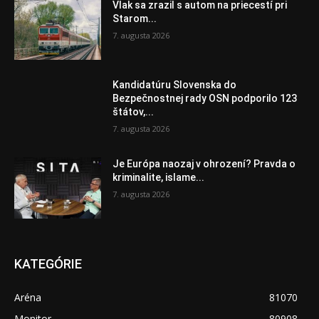
Vlak sa zrazil s autom na priecestí pri
Starom...
7. augusta 2026
Kandidatúru Slovenska do
Bezpečnostnej rady OSN podporilo 123
štátov,...
7. augusta 2026
Je Európa naozaj v ohrození? Pravda o
kriminalite, islame...
7. augusta 2026
KATEGÓRIE
Aréna
81070
Monitor
80908