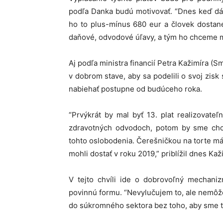
podľa Danka budú motivovať. “Dnes keď dá
ho to plus-mínus 680 eur a človek dosta
daňové, odvodové úľavy, a tým ho chceme mo
Aj podľa ministra financií Petra Kažimíra (S
v dobrom stave, aby sa podelili o svoj zis
nabiehať postupne od budúceho roka.
“Prvýkrát by mal byť 13. plat realizovat
zdravotných odvodoch, potom by sme chce
tohto oslobodenia. Čerešničkou na torte m
mohli dostať v roku 2019,” priblížil dnes Kaž
V tejto chvíli ide o dobrovoľný mechani
povinnú formu. “Nevylučujem to, ale nemô
do súkromného sektora bez toho, aby sme to 