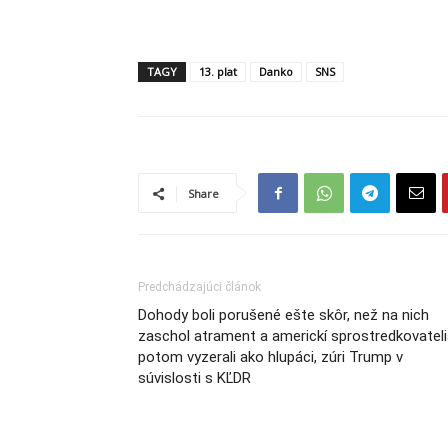
TAGY
13. plat
Danko
SNS
Share
Predchádzajúci článok
Dohody boli porušené ešte skôr, než na nich
zaschol atrament a americkí sprostredkovatel
potom vyzerali ako hlupáci, zúri Trump v
súvislosti s KĽDR