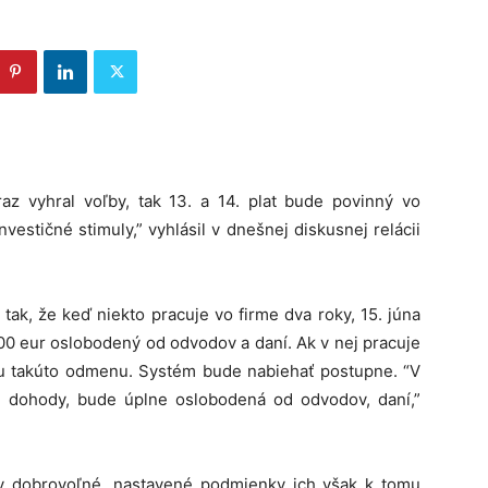
z vyhral voľby, tak 13. a 14. plat bude povinný vo
vestičné stimuly,” vyhlásil v dnešnej diskusnej relácii
ak, že keď niekto pracuje vo firme dva roky, 15. júna
00 eur oslobodený od odvodov a daní. Ak v nej pracuje
šiu takúto odmenu. Systém bude nabiehať postupne. “V
 dohody, bude úplne oslobodená od odvodov, daní,”
ky dobrovoľné, nastavené podmienky ich však k tomu