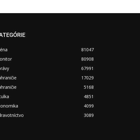
ATEGÓRIE
réna
81047
onitor
80908
právy
67991
hraničie
17029
hraničie
5168
tulka
4851
konomika
4099
ravotníctvo
3089