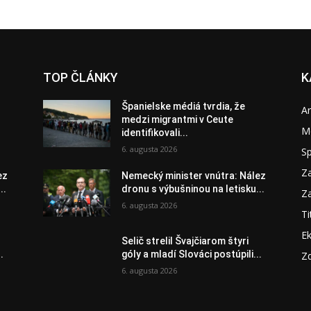
TOP ČLÁNKY
K
Španielske médiá tvrdia, že
A
medzi migrantmi v Ceute
M
identifikovali...
6. augusta 2026
S
Za
ez
Nemecký minister vnútra: Nález
..
dronu s výbušninou na letisku...
Za
6. augusta 2026
Ti
E
Selič strelil Švajčiarom štyri
.
góly a mladí Slováci postúpili...
Zd
6. augusta 2026