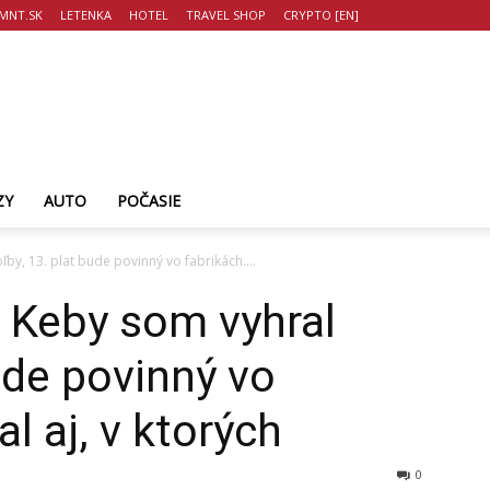
MNT.SK
LETENKA
HOTEL
TRAVEL SHOP
CRYPTO [EN]
ZY
AUTO
POČASIE
by, 13. plat bude povinný vo fabrikách....
 Keby som vyhral
ude povinný vo
l aj, v ktorých
0