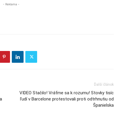
- Reklama -
Ďalší článok
VIDEO Stačilo! Vráťme sa k rozumu! Stovky tisíc
ia
ľudí v Barcelone protestovali proti odtrhnutiu od
Španielska