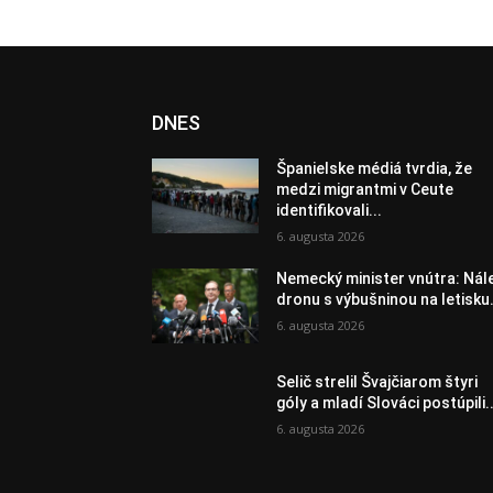
DNES
Španielske médiá tvrdia, že
medzi migrantmi v Ceute
identifikovali...
6. augusta 2026
Nemecký minister vnútra: Nál
dronu s výbušninou na letisku.
6. augusta 2026
Selič strelil Švajčiarom štyri
góly a mladí Slováci postúpili..
6. augusta 2026