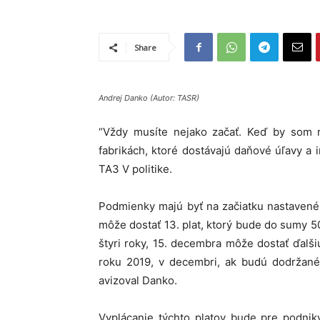
Share
Andrej Danko (Autor: TASR)
“Vždy musíte nejako začať. Keď by som ra
fabrikách, ktoré dostávajú daňové úľavy a in
TA3 V politike.
Podmienky majú byť na začiatku nastavené t
môže dostať 13. plat, ktorý bude do sumy 5
štyri roky, 15. decembra môže dostať ďal
roku 2019, v decembri, ak budú dodržané
avizoval Danko.
Vyplácanie týchto platov bude pre podni