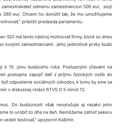
 zamestnávateľ odmenu zamestnancovi 500 eur, stojí
ne 380 eur. Chcem ho donútiť tak, že mu umožňujeme
tivovať,” priblížil predseda parlamentu.
mer-SD) má tento nástroj motivovať firmy, ktoré sú dnes
k so svojimi zamestnancami. Jeho jednotlivé prvky budú
eľný k 15. júnu budúceho roka. Postupnými úľavami na
li postupne zapojiť daň z príjmu fyzických osôb do
á byť odpustenie sociálnych odvodov, k tomu by sme sa
imír v diskusnej relácii RTVS O 5 minút 12.
zmus. Do budúcnosti však nevylučuje aj nejakú jeho
žeme to urobiť zo dňa na deň. Nemôžeme zatnúť sekeru
vedeli testovať,” upozornil Kažimír.