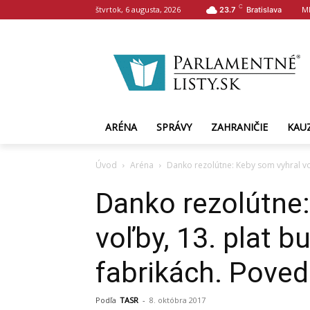
C
štvrtok, 6 augusta, 2026
M
23.7
Bratislava
ARÉNA
SPRÁVY
ZAHRANIČIE
KAU
Úvod
Aréna
Danko rezolútne: Keby som vyhral voľ
Danko rezolútne:
voľby, 13. plat b
fabrikách. Poveda
Podľa
TASR
-
8. októbra 2017