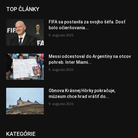
TOP ČLÁNKY
FIFA sa postavila za svojho šéfa. Dosť
bolo očierňovania...
9. augusta 2026
Messi odcestoval do Argentíny na otcov
pohreb. Inter Miami...
9. augusta 2026
Obnova Krásnej Hôrky pokračuje,
múzeum chce hrad vrátiť do...
9. augusta 2026
KATEGÓRIE