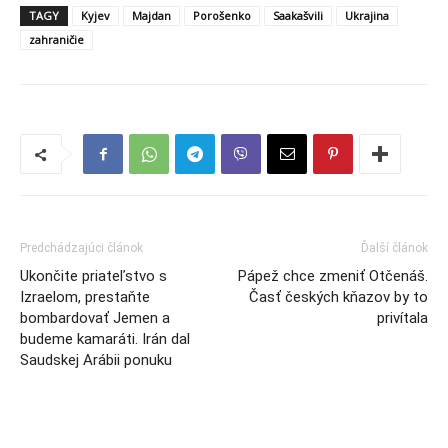
TAGY
Kyjev
Majdan
Porošenko
Saakašvili
Ukrajina
zahraničie
Predchádzajúci článok
Ďalší článok
Ukončite priateľstvo s
Pápež chce zmeniť Otčenáš.
Izraelom, prestaňte
Časť českých kňazov by to
bombardovať Jemen a
privítala
budeme kamaráti. Irán dal
Saudskej Arábii ponuku