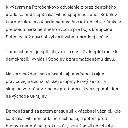
K výzvam na Porošenkovo odvolanie z prezidentského
úradu sa pridal aj Saakašviliho spojenec Jehor Sobolev,
ktorého ukrajinský parlament vo štvrtok odvolal z funkcie
predsedu parlamentného výboru pre boj s korupciou.
Sobolev tiež navrhol vytvoriť výbor národnej spásy.
“Impeachment je spôsob, ako sa dostať z kleptokracie k
demokracii,” vyhlásil Sobolev k zhromaždenému davu.
Na zhromaždení sa zúčastnili aj prívrženci krajne
pravicovej nacionalistickej skupiny Pravý sektor a
skupina veteránov z bojov proti proruským separatistom
na východe Ukrajiny.
Demonštranti sa potom presunuli k väzobnej väznici, kde
sa Saakašvili momentálne nachádza, a potom pred
budovu generálnej prokuratúry, kde žiadali odvolanie