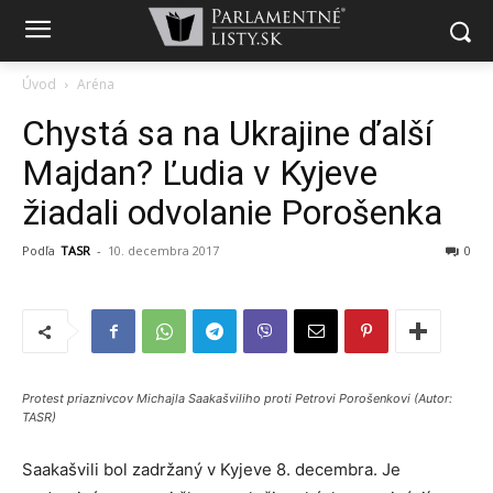
Úvod
Aréna
Chystá sa na Ukrajine ďalší
Majdan? Ľudia v Kyjeve
žiadali odvolanie Porošenka
Podľa
TASR
-
10. decembra 2017
0
Protest priaznivcov Michajla Saakašviliho proti Petrovi Porošenkovi (Autor:
TASR)
Saakašvili bol zadržaný v Kyjeve 8. decembra. Je