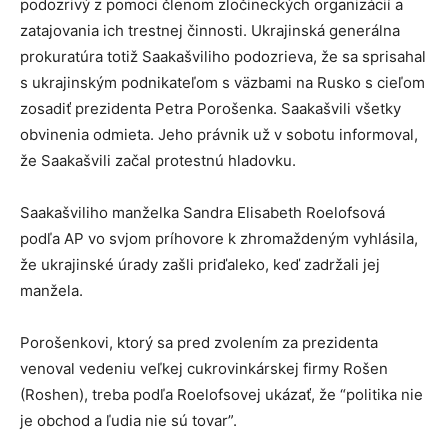
podozrivý z pomoci členom zločineckých organizácií a
zatajovania ich trestnej činnosti. Ukrajinská generálna
prokuratúra totiž Saakašviliho podozrieva, že sa sprisahal
s ukrajinským podnikateľom s väzbami na Rusko s cieľom
zosadiť prezidenta Petra Porošenka. Saakašvili všetky
obvinenia odmieta. Jeho právnik už v sobotu informoval,
že Saakašvili začal protestnú hladovku.
Saakašviliho manželka Sandra Elisabeth Roelofsová
podľa AP vo svjom príhovore k zhromaždeným vyhlásila,
že ukrajinské úrady zašli priďaleko, keď zadržali jej
manžela.
Porošenkovi, ktorý sa pred zvolením za prezidenta
venoval vedeniu veľkej cukrovinkárskej firmy Rošen
(Roshen), treba podľa Roelofsovej ukázať, že “politika nie
je obchod a ľudia nie sú tovar”.