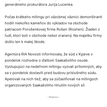
generálneho prokurátora Jurija Lucenka.
Počas krátkeho mítingu pri väzobnej väznici demonštranti
hodili niekoľko kameňov do výkladov na obchode
patriacom Porošenkovej firme Rošen (Roshen). Žiaden z
ľudí, ktorí boli v obchode nebol zranený. Na majetku firmy
došlo len k malej škode.
Agentúra RIA Novosti informovala, že súd v Kyjeve v
pondelok rozhodne o ďalšom Saakašviliho osude.
Vystupujúci na nedeľnom mítingu vyzvali prítomných, aby
sa v pondelok dostavili pred budovu príslušného súdu.
Apelovali na nich tiež, aby sa zúčastňovali na mítingoch
organizovaných Saakašviliho Hnutím nových síl.
- Reklama -