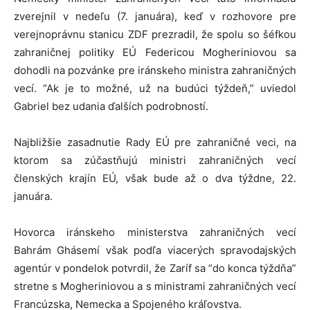
zverejnil v nedeľu (7. januára), keď v rozhovore pre
verejnoprávnu stanicu ZDF prezradil, že spolu so šéfkou
zahraničnej politiky EÚ Federicou Mogheriniovou sa
dohodli na pozvánke pre iránskeho ministra zahraničných
vecí. “Ak je to možné, už na budúci týždeň,” uviedol
Gabriel bez udania ďalších podrobností.
Najbližšie zasadnutie Rady EÚ pre zahraničné veci, na
ktorom sa zúčastňujú ministri zahraničných vecí
členských krajín EÚ, však bude až o dva týždne, 22.
januára.
Hovorca iránskeho ministerstva zahraničných vecí
Bahrám Ghásemí však podľa viacerých spravodajských
agentúr v pondelok potvrdil, že Zaríf sa “do konca týždňa”
stretne s Mogheriniovou a s ministrami zahraničných vecí
Francúzska, Nemecka a Spojeného kráľovstva.