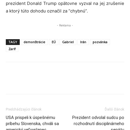
prezident Donald Trump opätovne vyzval na jej zrušenie
a ktorý túto dohodu označil za “chybnú”.
- Reklama -
TAGY
demonštrácie
EÚ
Gabriel
Irán
pozvánka
Zaríf
Predchádzajúci článok
Ďalší článok
USA prispeli k úspešnému
Prezident odvolal sudcu po
príbehu Slovenska, chváli sa
rozhodnutí disciplinárneho
americký veľvyslanec
senátu