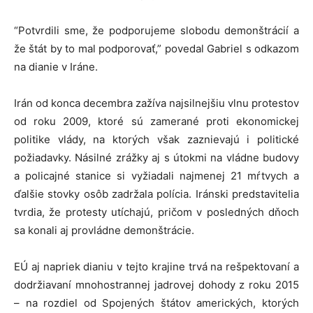
“Potvrdili sme, že podporujeme slobodu demonštrácií a
že štát by to mal podporovať,” povedal Gabriel s odkazom
na dianie v Iráne.
Irán od konca decembra zažíva najsilnejšiu vlnu protestov
od roku 2009, ktoré sú zamerané proti ekonomickej
politike vlády, na ktorých však zaznievajú i politické
požiadavky. Násilné zrážky aj s útokmi na vládne budovy
a policajné stanice si vyžiadali najmenej 21 mŕtvych a
ďalšie stovky osôb zadržala polícia. Iránski predstavitelia
tvrdia, že protesty utíchajú, pričom v posledných dňoch
sa konali aj provládne demonštrácie.
EÚ aj napriek dianiu v tejto krajine trvá na rešpektovaní a
dodržiavaní mnohostrannej jadrovej dohody z roku 2015
– na rozdiel od Spojených štátov amerických, ktorých