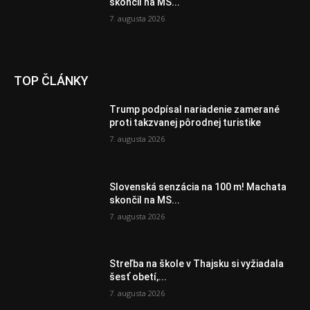
skončil na MS...
7. augusta 2026
TOP ČLÁNKY
Trump podpísal nariadenie zamerané
proti takzvanej pôrodnej turistike
7. augusta 2026
Slovenská senzácia na 100 m! Machata
skončil na MS...
7. augusta 2026
Streľba na škole v Thajsku si vyžiadala
šesť obetí,...
7. augusta 2026