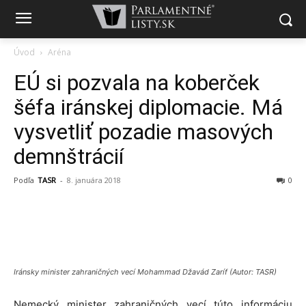
Úvod
Aréna
EÚ si pozvala na koberček
šéfa iránskej diplomacie. Má
vysvetliť pozadie masových
demnštrácií
Podľa
TASR
-
8. januára 2018
0
Iránsky minister zahraničných vecí Mohammad Džavád Zaríf (Autor: TASR)
Nemecký minister zahraničných vecí túto informáciu