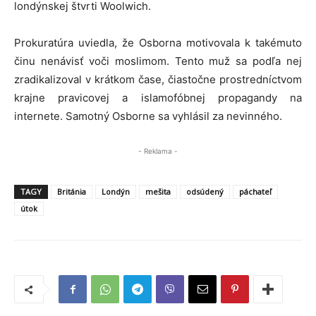
londýnskej štvrti Woolwich.
Prokuratúra uviedla, že Osborna motivovala k takémuto
činu nenávisť voči moslimom. Tento muž sa podľa nej
zradikalizoval v krátkom čase, čiastočne prostredníctvom
krajne pravicovej a islamofóbnej propagandy na
internete. Samotný Osborne sa vyhlásil za nevinného.
- Reklama -
TAGY
Británia
Londýn
mešita
odsúdený
páchateľ
útok