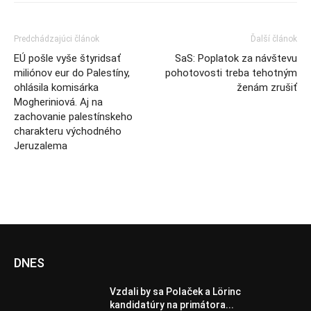
Predchádzajúci článok
Ďalší článok
EÚ pošle vyše štyridsať
SaS: Poplatok za návštevu
miliónov eur do Palestíny,
pohotovosti treba tehotným
ohlásila komisárka
ženám zrušiť
Mogheriniová. Aj na
zachovanie palestínskeho
charakteru východného
Jeruzalema
DNES
Vzdali by sa Polaček a Lörinc
kandidatúry na primátora...