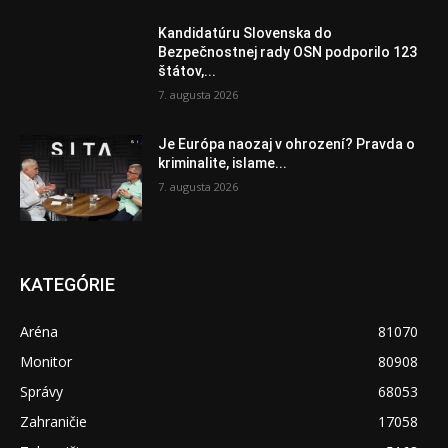
Kandidatúru Slovenska do
Bezpečnostnej rady OSN podporilo 123
štátov,...
7. augusta 2026
Je Európa naozaj v ohrození? Pravda o
kriminalite, islame...
7. augusta 2026
KATEGÓRIE
Aréna
81070
Monitor
80908
Správy
68053
Zahraničie
17058