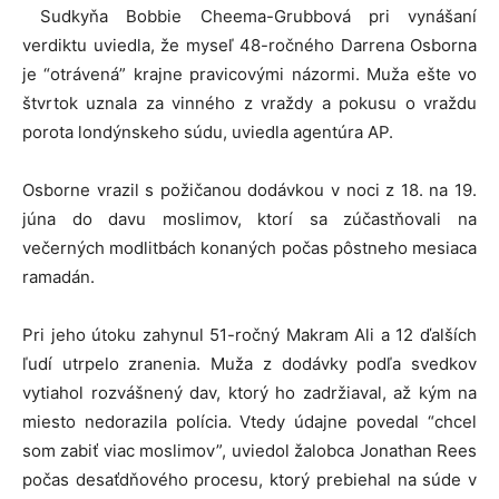
Sudkyňa Bobbie Cheema-Grubbová pri vynášaní
verdiktu uviedla, že myseľ 48-ročného Darrena Osborna
je “otrávená” krajne pravicovými názormi. Muža ešte vo
štvrtok uznala za vinného z vraždy a pokusu o vraždu
porota londýnskeho súdu, uviedla agentúra AP.
Osborne vrazil s požičanou dodávkou v noci z 18. na 19.
júna do davu moslimov, ktorí sa zúčastňovali na
večerných modlitbách konaných počas pôstneho mesiaca
ramadán.
Pri jeho útoku zahynul 51-ročný Makram Ali a 12 ďalších
ľudí utrpelo zranenia. Muža z dodávky podľa svedkov
vytiahol rozvášnený dav, ktorý ho zadržiaval, až kým na
miesto nedorazila polícia. Vtedy údajne povedal “chcel
som zabiť viac moslimov”, uviedol žalobca Jonathan Rees
počas desaťdňového procesu, ktorý prebiehal na súde v