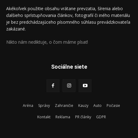
Akékoľvek použitie obsahu vrátane prevzatia, šírenia alebo
ďalšieho sprístupňovania článkov, fotografií či iného materiálu
je bez predchádzajúceho písomného súhlasu prevádzkovateľa
zakázané.
Nikto nám nediktuje, o čom máme písať!
Sociálne siete
Aréna
Správy
Zahraničie
Kauzy
Auto
Počasie
Kontakt
Reklama
PR články
GDPR