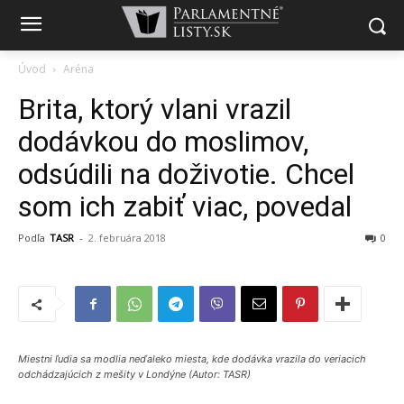
Úvod
Aréna
Brita, ktorý vlani vrazil
dodávkou do moslimov,
odsúdili na doživotie. Chcel
som ich zabiť viac, povedal
Podľa
TASR
-
2. februára 2018
0
Miestni ľudia sa modlia neďaleko miesta, kde dodávka vrazila do veriacich
odchádzajúcich z mešity v Londýne (Autor: TASR)