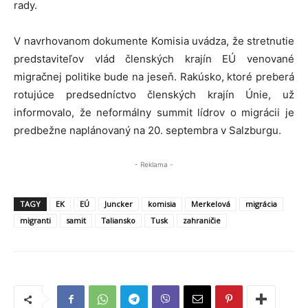
rady.
V navrhovanom dokumente Komisia uvádza, že stretnutie
predstaviteľov vlád členských krajín EÚ venované
migračnej politike bude na jeseň. Rakúsko, ktoré preberá
rotujúce predsedníctvo členských krajín Únie, už
informovalo, že neformálny summit lídrov o migrácii je
predbežne naplánovaný na 20. septembra v Salzburgu.
- Reklama -
TAGY
EK
EÚ
Juncker
komisia
Merkelová
migrácia
migranti
samit
Taliansko
Tusk
zahraničie