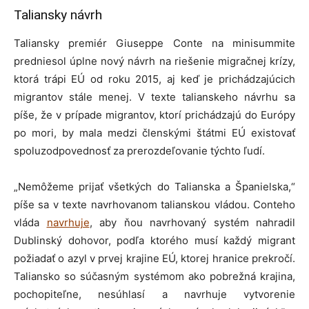
Taliansky návrh
Taliansky premiér Giuseppe Conte na minisummite
predniesol úplne nový návrh na riešenie migračnej krízy,
ktorá trápi EÚ od roku 2015, aj keď je prichádzajúcich
migrantov stále menej. V texte talianskeho návrhu sa
píše, že v prípade migrantov, ktorí prichádzajú do Európy
po mori, by mala medzi členskými štátmi EÚ existovať
spoluzodpovednosť za prerozdeľovanie týchto ľudí.
„Nemôžeme prijať všetkých do Talianska a Španielska,“
píše sa v texte navrhovanom talianskou vládou. Conteho
vláda
navrhuje
, aby ňou navrhovaný systém nahradil
Dublinský dohovor, podľa ktorého musí každý migrant
požiadať o azyl v prvej krajine EÚ, ktorej hranice prekročí.
Taliansko so súčasným systémom ako pobrežná krajina,
pochopiteľne, nesúhlasí a navrhuje vytvorenie