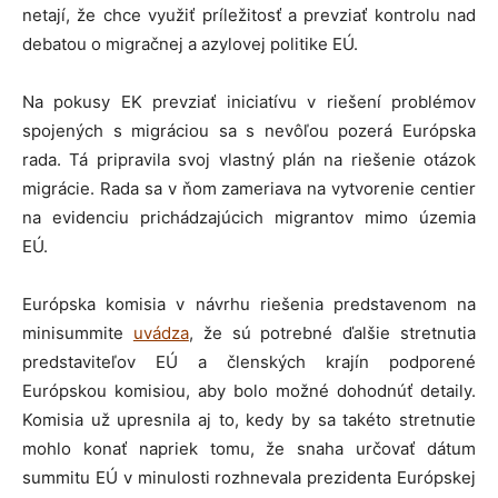
netají, že chce využiť príležitosť a prevziať kontrolu nad
debatou o migračnej a azylovej politike EÚ.
Na pokusy EK prevziať iniciatívu v riešení problémov
spojených s migráciou sa s nevôľou pozerá Európska
rada. Tá pripravila svoj vlastný plán na riešenie otázok
migrácie. Rada sa v ňom zameriava na vytvorenie centier
na evidenciu prichádzajúcich migrantov mimo územia
EÚ.
Európska komisia v návrhu riešenia predstavenom na
minisummite
uvádza
, že sú potrebné ďalšie stretnutia
predstaviteľov EÚ a členských krajín podporené
Európskou komisiou, aby bolo možné dohodnúť detaily.
Komisia už upresnila aj to, kedy by sa takéto stretnutie
mohlo konať napriek tomu, že snaha určovať dátum
summitu EÚ v minulosti rozhnevala prezidenta Európskej