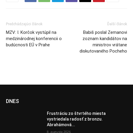
Predchádzajúci článok
Ďalší článok
MZV: I. Korčok vystúpil na
Babiš poslal Zemanovi
medzinárodnej konferencii o
zoznam kandidátov na
budúcnosti EÚ v Prahe
ministrov vrátane
diskutovaného Pocheho
DNES
Frustráciu zo štvrtého miesta
vystriedala radosť z bronzu.
Abrahámová...
8. augusta 2026