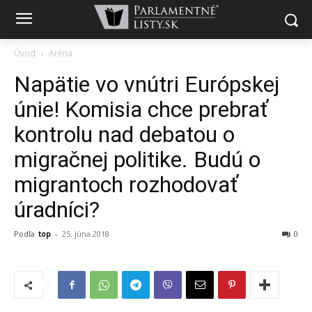
Úvod
Aréna
Napätie vo vnútri Európskej
únie! Komisia chce prebrať
kontrolu nad debatou o
migračnej politike. Budú o
migrantoch rozhodovať
úradníci?
Podľa
top
-
25. júna 2018
0