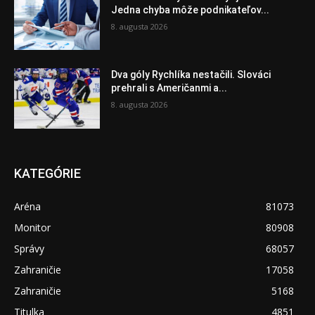
Jedna chyba môže podnikateľov...
8. augusta 2026
Dva góly Rychlíka nestačili. Slováci
prehrali s Američanmi a...
8. augusta 2026
KATEGÓRIE
Aréna
81073
Monitor
80908
Správy
68057
Zahraničie
17058
Zahraničie
5168
Titulka
4851