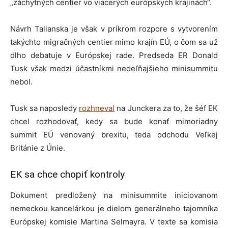
„záchytných centier vo viacerých európskych krajinách“.
Návrh Talianska je však v príkrom rozpore s vytvorením
takýchto migračných centier mimo krajín EÚ, o čom sa už
dlho debatuje v Európskej rade. Predseda ER Donald
Tusk však medzi účastníkmi nedeľňajšieho minisummitu
nebol.
Tusk sa naposledy
rozhneval
na Junckera za to, že šéf EK
chcel rozhodovať, kedy sa bude konať mimoriadny
summit EÚ venovaný brexitu, teda odchodu Veľkej
Británie z Únie.
EK sa chce chopiť kontroly
Dokument predložený na minisummite iniciovanom
nemeckou kancelárkou je dielom generálneho tajomníka
Európskej komisie Martina Selmayra. V texte sa komisia