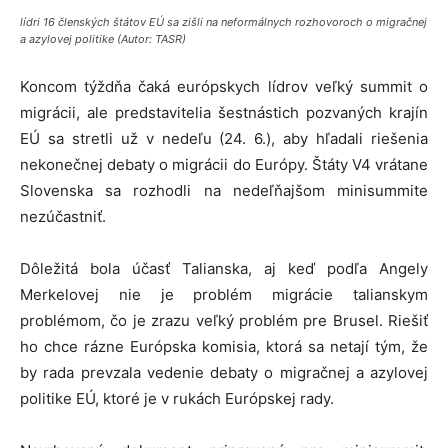
lídri 16 členských štátov EÚ sa zišli na neformálnych rozhovoroch o migračnej
a azylovej politike (Autor: TASR)
Koncom týždňa čaká európskych lídrov veľký summit o
migrácii, ale predstavitelia šestnástich pozvaných krajín
EÚ sa stretli už v nedeľu (24. 6.), aby hľadali riešenia
nekonečnej debaty o migrácii do Európy. Štáty V4 vrátane
Slovenska sa rozhodli na nedeľňajšom minisummite
nezúčastniť.
Dôležitá bola účasť Talianska, aj keď podľa Angely
Merkelovej nie je problém migrácie talianskym
problémom, čo je zrazu veľký problém pre Brusel. Riešiť
ho chce rázne Európska komisia, ktorá sa netají tým, že
by rada prevzala vedenie debaty o migračnej a azylovej
politike EÚ, ktoré je v rukách Európskej rady.