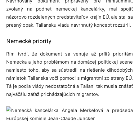
Navrhovaný dokument pripravený pre minisummit,
zvolaný na podnet nemeckej kancelárky, mal spojiť
názorovo rozdelených predstaviteľov krajín EÚ, ale stal sa
presný opak. Taliansku vládu navrhnutý koncept rozzúril.
Nemecké priority
Rím tvrdí, že dokument sa venuje až príliš prioritám
Nemecka a jeho problémom na domácej politickej scéne
namiesto toho, aby sa sústredil na riešenie dlhodobých
námietok Talianska voči pomoci s migrantmi zo strany EÚ.
Tá je podľa vlády nedostatočná a Taliani tak musia znášať
najväčšiu záťaž prichádzajúcich migrantov.