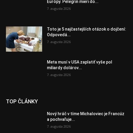
Európy. Pelegrin mieri do...
7. augusta 2026
Toto je 5 najčastejších otázok o dojčení:
Odpovedá...
7. augusta 2026
Meta musí v USA zaplatiť vyše pol
miliardy dolárov...
7. augusta 2026
TOP ČLÁNKY
Nový hráč v tíme Michaloviec je Francúz
a pochvaľuje...
7. augusta 2026