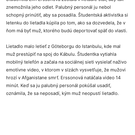
znemožnila jeho odlet. Palubný personál ju nebol
schopný prinútiť, aby sa posadila. Študentská aktivistka si
letenku do lietadla kúpila po tom, ako sa dozvedela, že v
ňom má byť muž, ktorého budú deportovať späť do vlasti.
Lietadlo malo letieť z Göteborgu do Istanbulu, kde mal
muž prestúpiť na spoj do Kábulu. Študentka vytiahla
mobilný telefón a začala na sociálnej sieti vysielať naživo
emotívne video, v ktorom v slzách vysvetľuje, že mužovi
hrozí v Afganistane smrť. Erssonová natáčala video 14
minút. Keď sa ju palubný personál pokúšal usadiť,
oznámila, že sa neposadí, kým muž neopustí lietadlo.