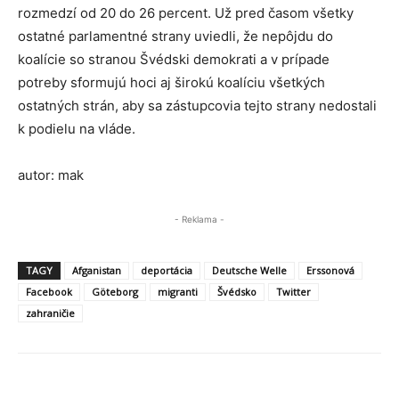
rozmedzí od 20 do 26 percent. Už pred časom všetky
ostatné parlamentné strany uviedli, že nepôjdu do
koalície so stranou Švédski demokrati a v prípade
potreby sformujú hoci aj širokú koalíciu všetkých
ostatných strán, aby sa zástupcovia tejto strany nedostali
k podielu na vláde.
autor: mak
- Reklama -
TAGY
Afganistan
deportácia
Deutsche Welle
Erssonová
Facebook
Göteborg
migranti
Švédsko
Twitter
zahraničie