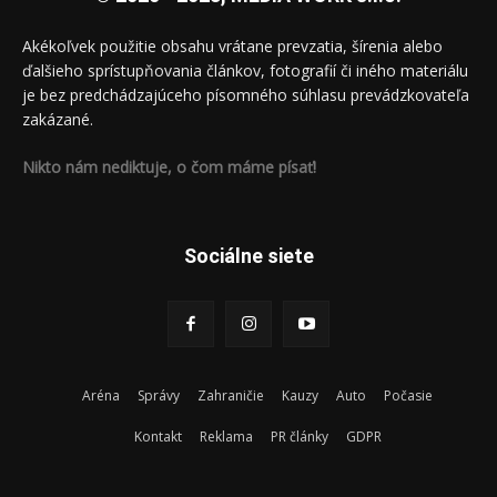
Akékoľvek použitie obsahu vrátane prevzatia, šírenia alebo
ďalšieho sprístupňovania článkov, fotografií či iného materiálu
je bez predchádzajúceho písomného súhlasu prevádzkovateľa
zakázané.
Nikto nám nediktuje, o čom máme písať!
Sociálne siete
Aréna
Správy
Zahraničie
Kauzy
Auto
Počasie
Kontakt
Reklama
PR články
GDPR