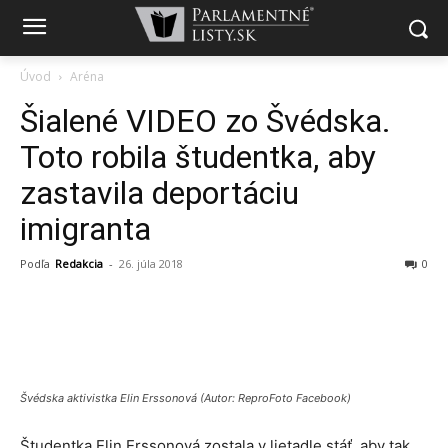
Úvod
Aréna
Šialené VIDEO zo Švédska.
Toto robila študentka, aby
zastavila deportáciu
imigranta
Podľa
Redakcia
-
26. júla 2018
0
Švédska aktivistka Elin Erssonová (Autor: ReproFoto Facebook)
Študentka Elin Erssonová zostala v lietadle stáť, aby tak