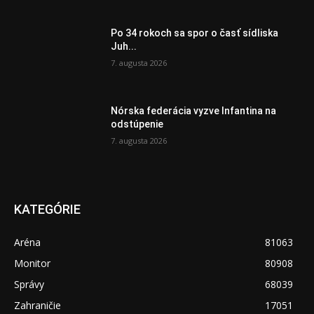
Po 34 rokoch sa spor o časť sídliska
Juh...
7. augusta 2026
Nórska federácia vyzve Infantina na
odstúpenie
7. augusta 2026
KATEGÓRIE
Aréna
81063
Monitor
80908
Správy
68039
Zahraničie
17051