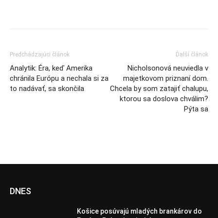
Predchádzajúci článok
Ďalší článok
Analytik: Éra, keď Amerika
Nicholsonová neuviedla v
chránila Európu a nechala si za
majetkovom priznaní dom.
to nadávať, sa skončila
Chcela by som zatajiť chalupu,
ktorou sa doslova chválim?
Pýta sa
DNES
Košice posúvajú mladých brankárov do