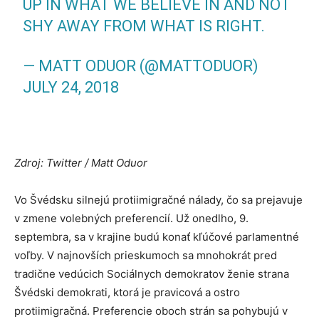
UP IN WHAT WE BELIEVE IN AND NOT
SHY AWAY FROM WHAT IS RIGHT.
— MATT ODUOR (@MATTODUOR)
JULY 24, 2018
Zdroj: Twitter / Matt Oduor
Vo Švédsku silnejú protiimigračné nálady, čo sa prejavuje
v zmene volebných preferencií. Už onedlho, 9.
septembra, sa v krajine budú konať kľúčové parlamentné
voľby. V najnovších prieskumoch sa mnohokrát pred
tradične vedúcich Sociálnych demokratov ženie strana
Švédski demokrati, ktorá je pravicová a ostro
protiimigračná. Preferencie oboch strán sa pohybujú v