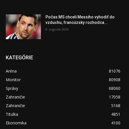
Počas MS chceli Messiho vyhodiť do
vzduchu, francúzsky rozhodca...
8. augusta 2026
KATEGÓRIE
Aréna
81076
Monitor
80908
Správy
68060
Zahraničie
17058
Zahraničie
5168
Titulka
4851
Ekonomika
4100