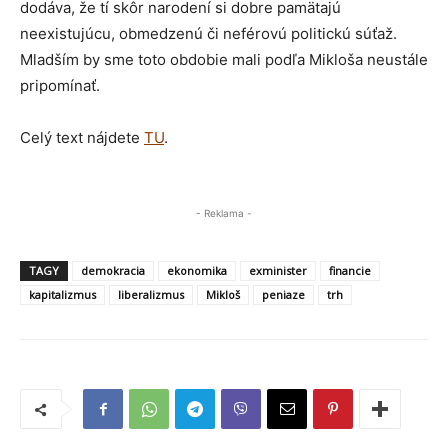
dodáva, že tí skôr narodení si dobre pamätajú
neexistujúcu, obmedzenú či neférovú politickú súťaž.
Mladším by sme toto obdobie mali podľa Mikloša neustále
pripomínať.
Celý text nájdete
TU
.
- Reklama -
TAGY
demokracia
ekonomika
exminister
financie
kapitalizmus
liberalizmus
Mikloš
peniaze
trh