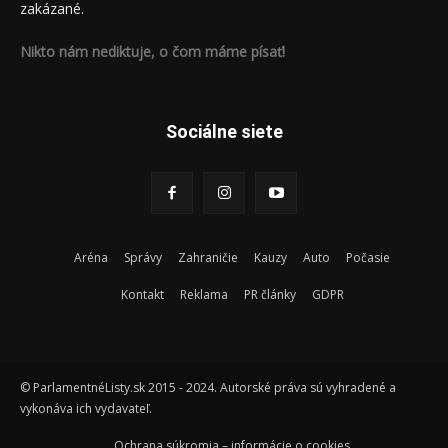
zakázané.
Nikto nám nediktuje, o čom máme písať!
Sociálne siete
Aréna
Správy
Zahraničie
Kauzy
Auto
Počasie
Kontakt
Reklama
PR články
GDPR
© ParlamentnéListy.sk 2015 - 2024. Autorské práva sú vyhradené a
vykonáva ich vydavateľ.
Ochrana súkromia – informácie o cookies