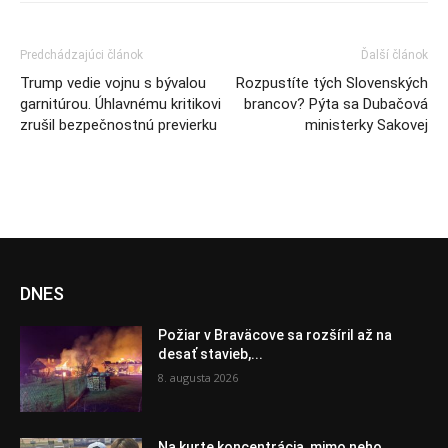
Predchádzajúci článok
Ďalší článok
Trump vedie vojnu s bývalou
Rozpustíte tých Slovenských
garnitúrou. Úhlavnému kritikovi
brancov? Pýta sa Dubačová
zrušil bezpečnostnú previerku
ministerky Sakovej
DNES
Požiar v Braväcove sa rozšíril až na
desať stavieb,...
8. augusta 2026
Na kurte koncentrácia, mimo neho