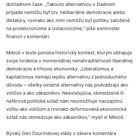
dohľadnom čase. „Takouto alternatívou v žiadnom
prípade nemôžu byť tzv. neliberálne demokracie alebo
diktatúry, rovnako ako nimi nemôžu byť politiky založené
na protekcionizme a izolacionizme,“ píše exminister
financií v komentári.
Mikloš v texte ponúka historický kontext, ktorým obhajuje
svoje tvrdenia o momentálnej nenahraditeľnosti liberálnej
demokracie a trhovej ekonomiky. „Liberalizmus a
kapitalizmus nemajú lepšiu alternatívu z jednoduchého
dôvodu – všetky ostatné alternatívy nás podvádzajú ako
voličov a ako zákazníkov. Neexistujúca, obmedzená či
neférová politická súťaž nám neumožňuje naozajstnú
voľbu ako voličom a rovnako deformovaná ekonomická
súťaž nás obmedzuje ako zákazníkov,“ myslí si Mikloš.
Bývalý člen Dzurindovej vlády v závere komentára