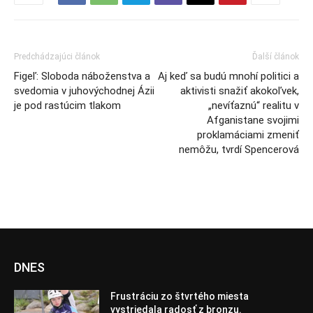
Predchádzajúci článok
Ďalší článok
Figeľ: Sloboda náboženstva a
Aj keď sa budú mnohí politici a
svedomia v juhovýchodnej Ázii
aktivisti snažiť akokoľvek,
je pod rastúcim tlakom
„nevíťaznú“ realitu v
Afganistane svojimi
proklamáciami zmeniť
nemôžu, tvrdí Spencerová
DNES
Frustráciu zo štvrtého miesta
vystriedala radosť z bronzu.