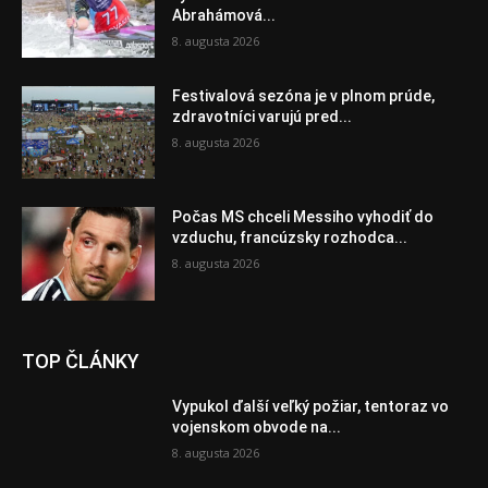
Abrahámová...
8. augusta 2026
Festivalová sezóna je v plnom prúde,
zdravotníci varujú pred...
8. augusta 2026
Počas MS chceli Messiho vyhodiť do
vzduchu, francúzsky rozhodca...
8. augusta 2026
TOP ČLÁNKY
Vypukol ďalší veľký požiar, tentoraz vo
vojenskom obvode na...
8. augusta 2026