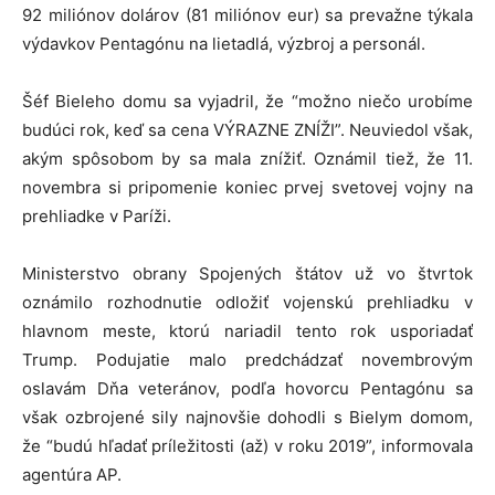
92 miliónov dolárov (81 miliónov eur) sa prevažne týkala
výdavkov Pentagónu na lietadlá, výzbroj a personál.
Šéf Bieleho domu sa vyjadril, že “možno niečo urobíme
budúci rok, keď sa cena VÝRAZNE ZNÍŽI”. Neuviedol však,
akým spôsobom by sa mala znížiť. Oznámil tiež, že 11.
novembra si pripomenie koniec prvej svetovej vojny na
prehliadke v Paríži.
Ministerstvo obrany Spojených štátov už vo štvrtok
oznámilo rozhodnutie odložiť vojenskú prehliadku v
hlavnom meste, ktorú nariadil tento rok usporiadať
Trump. Podujatie malo predchádzať novembrovým
oslavám Dňa veteránov, podľa hovorcu Pentagónu sa
však ozbrojené sily najnovšie dohodli s Bielym domom,
že “budú hľadať príležitosti (až) v roku 2019”, informovala
agentúra AP.