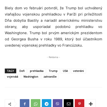
Biely dom vo februári potvrdil, že Trump bol uchvátený
vlaňajšou vojenskou prehliadkou v Paríži pri príležitosti
Dňa dobytia Bastily a nariadil americkému ministerstvu
obrany, aby usporiadal podobnú prehliadku vo
Washingtone. Trump bol prvým americkým prezidentom
od Georgea Busha v roku 1989, ktorý bol účastníkom
uvedenej vojenskej prehliadky vo Francúzsku.
- Reklama -
TAGY
Deň
prehliadka
Trump
USA
veteráni
vojenská
Washington
zahraničie