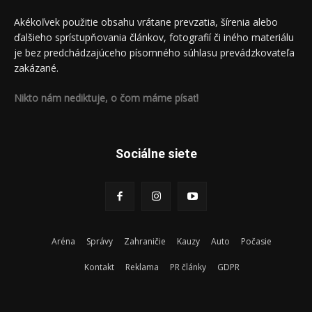
Akékoľvek použitie obsahu vrátane prevzatia, šírenia alebo
ďalšieho sprístupňovania článkov, fotografií či iného materiálu
je bez predchádzajúceho písomného súhlasu prevádzkovateľa
zakázané.
Nikto nám nediktuje, o čom máme písať!
Sociálne siete
Aréna
Správy
Zahraničie
Kauzy
Auto
Počasie
Kontakt
Reklama
PR články
GDPR