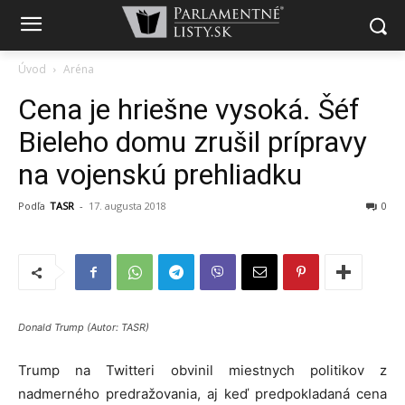
Úvod
Aréna
Cena je hriešne vysoká. Šéf
Bieleho domu zrušil prípravy
na vojenskú prehliadku
Podľa
TASR
-
17. augusta 2018
0
Donald Trump (Autor: TASR)
Trump na Twitteri obvinil miestnych politikov z
nadmerného predražovania, aj keď predpokladaná cena