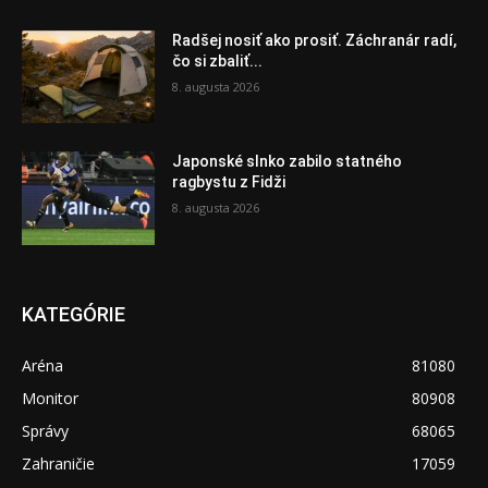
Radšej nosiť ako prosiť. Záchranár radí,
čo si zbaliť...
8. augusta 2026
Japonské slnko zabilo statného
ragbystu z Fidži
8. augusta 2026
KATEGÓRIE
Aréna
81080
Monitor
80908
Správy
68065
Zahraničie
17059