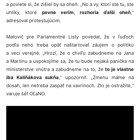
a poviete si, že zišiel by sa oheň. „No a vy, ktorí ste tu, ste
uhlíky, ktoré
pevne verím, rozhoria ďalší oheň
,“
adresoval protestujúcim.
Matovič pre Parlamentné Listy povedal, že v ľuďoch
podľa neho treba opäť naštartovať záujem o politiku
a veci verejné. „Hrozí, že o chvíľu zabudneme na Jana
a Martinu a uspokojíme sa, že tu bude nejaká panička na
ministerstve vnútra a zabudneme na to, že
to je vlastne
iba Kaliňákova sukňa
,“ upozornil. „Zmenu máme na
dosah, len netreba zaspať na vavrínoch. Zlo je ostražité,“
varuje šéf OĽaNO.