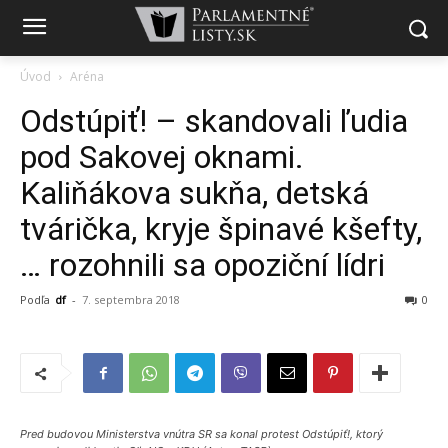
Úvod
Aréna
Odstúpiť! – skandovali ľudia
pod Sakovej oknami.
Kaliňákova sukňa, detská
tvárička, kryje špinavé kšefty,
… rozohnili sa opoziční lídri
Podľa
df
-
7. septembra 2018
0
Pred budovou Ministerstva vnútra SR sa konal protest Odstúpiť!, ktorý