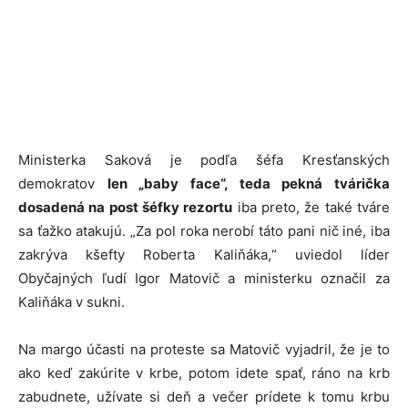
Ministerka Saková je podľa šéfa Kresťanských
demokratov
len „baby face“, teda pekná tvárička
dosadená na post šéfky rezortu
iba preto, že také tváre
sa ťažko atakujú. „Za pol roka nerobí táto pani nič iné, iba
zakrýva kšefty Roberta Kaliňáka,“ uviedol líder
Obyčajných ľudí Igor Matovič a ministerku označil za
Kaliňáka v sukni.
Na margo účasti na proteste sa Matovič vyjadril, že je to
ako keď zakúrite v krbe, potom idete spať, ráno na krb
zabudnete, užívate si deň a večer prídete k tomu krbu