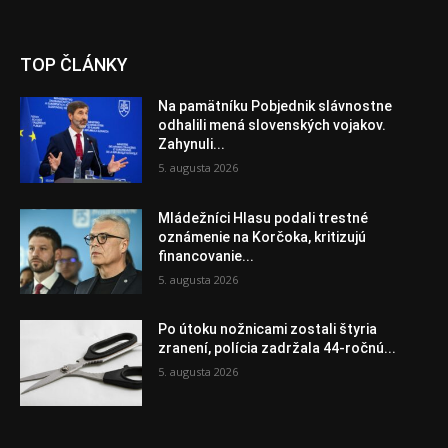
TOP ČLÁNKY
Na pamätníku Pobjednik slávnostne
odhalili mená slovenských vojakov.
Zahynuli...
5. augusta 2026
Mládežníci Hlasu podali trestné
oznámenie na Korčoka, kritizujú
financovanie...
5. augusta 2026
Po útoku nožnicami zostali štyria
zranení, polícia zadržala 44-ročnú...
5. augusta 2026