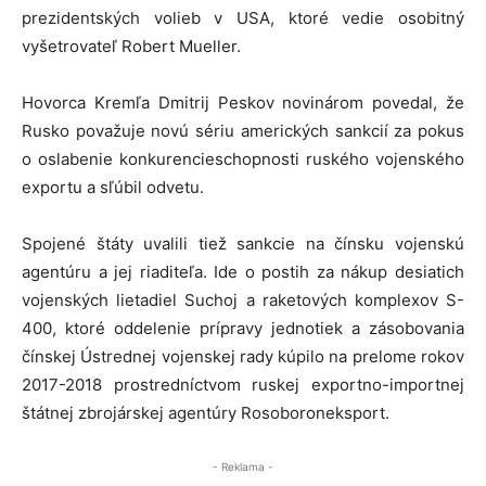
prezidentských volieb v USA, ktoré vedie osobitný
vyšetrovateľ Robert Mueller.
Hovorca Kremľa Dmitrij Peskov novinárom povedal, že
Rusko považuje novú sériu amerických sankcií za pokus
o oslabenie konkurencieschopnosti ruského vojenského
exportu a sľúbil odvetu.
Spojené štáty uvalili tiež sankcie na čínsku vojenskú
agentúru a jej riaditeľa. Ide o postih za nákup desiatich
vojenských lietadiel Suchoj a raketových komplexov S-
400, ktoré oddelenie prípravy jednotiek a zásobovania
čínskej Ústrednej vojenskej rady kúpilo na prelome rokov
2017-2018 prostredníctvom ruskej exportno-importnej
štátnej zbrojárskej agentúry Rosoboroneksport.
- Reklama -