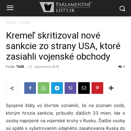
Úvod
Aréna
Kremeľ skritizoval nové
sankcie zo strany USA, ktoré
zasiahli vojenské obchody
Podľa
TASR
-
21. septembra 2018
0
Spojené štáty vo štvrtok oznámili, že na zoznam osôb,
ktorým hrozia sankcie, pribudlo ďalších 33 mien. Ide o
osoby napojené na vojenské kruhy v Rusku. Ďalšie osoby
sú späté s vyšetrovaním údajného zasahovania Ruska do