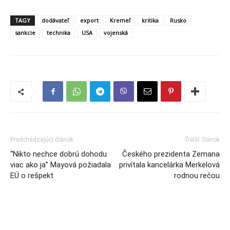
TAGY
dodávateľ
export
Kremeľ
kritika
Rusko
sankcie
technika
USA
vojenská
Predchádzajúci článok
Ďalší článok
“Nikto nechce dobrú dohodu
Českého prezidenta Zemana
viac ako ja” Mayová požiadala
privítala kancelárka Merkelová
EÚ o rešpekt
rodnou rečou