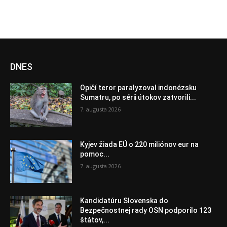
DNES
Opičí teror paralyzoval indonézsku
Sumatru, po sérii útokov zatvorili...
7. augusta 2026
Kyjev žiada EÚ o 220 miliónov eur na
pomoc...
7. augusta 2026
Kandidatúru Slovenska do
Bezpečnostnej rady OSN podporilo 123
štátov,...