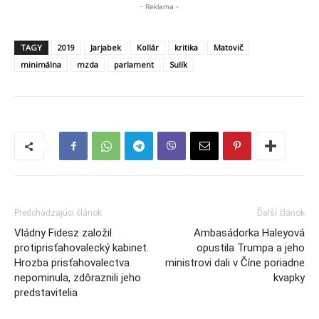
- Reklama -
TAGY
2019
Jarjabek
Kollár
kritika
Matovič
minimálna
mzda
parlament
Sulík
Predchádzajúci článok
Ďalší článok
Vládny Fidesz založil
Ambasádorka Haleyová
protiprisťahovalecký kabinet.
opustila Trumpa a jeho
Hrozba prisťahovalectva
ministrovi dali v Číne poriadne
nepominula, zdôraznili jeho
kvapky
predstavitelia