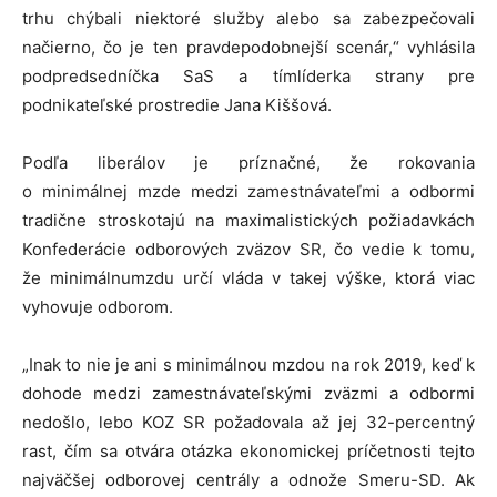
trhu chýbali niektoré služby alebo sa zabezpečovali
načierno, čo je ten pravdepodobnejší scenár,“ vyhlásila
podpredsedníčka SaS a tímlíderka strany pre
podnikateľské prostredie Jana Kiššová.
Podľa liberálov je príznačné, že rokovania
o minimálnej mzde medzi zamestnávateľmi a odbormi
tradične stroskotajú na maximalistických požiadavkách
Konfederácie odborových zväzov SR, čo vedie k tomu,
že minimálnumzdu určí vláda v takej výške, ktorá viac
vyhovuje odborom.
„Inak to nie je ani s minimálnou mzdou na rok 2019, keď k
dohode medzi zamestnávateľskými zväzmi a odbormi
nedošlo, lebo KOZ SR požadovala až jej 32-percentný
rast, čím sa otvára otázka ekonomickej príčetnosti tejto
najväčšej odborovej centrály a odnože Smeru-SD. Ak