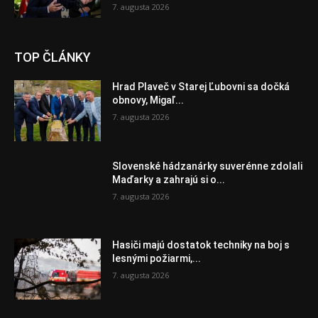
7. augusta 2026
TOP ČLÁNKY
Hrad Plaveč v Starej Ľubovni sa dočká
obnovy, Migaľ...
7. augusta 2026
Slovenské hádzanárky suverénne zdolali
Maďarky a zahrajú si o...
7. augusta 2026
Hasiči majú dostatok techniky na boj s
lesnými požiarmi,...
7. augusta 2026