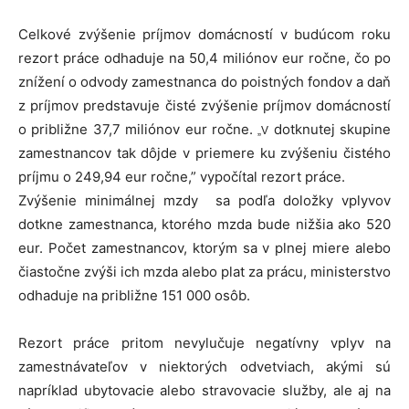
Celkové zvýšenie príjmov domácností v budúcom roku
rezort práce odhaduje na 50,4 miliónov eur ročne, čo po
znížení o odvody zamestnanca do poistných fondov a daň
z príjmov predstavuje čisté zvýšenie príjmov domácností
o približne 37,7 miliónov eur ročne.
dotknutej skupine
„V
zamestnancov tak dôjde v priemere ku zvýšeniu čistého
príjmu o 249,94 eur ročne,” vypočítal rezort práce.
Zvýšenie minimálnej mzdy sa podľa doložky vplyvov
dotkne zamestnanca, ktorého mzda bude nižšia ako 520
eur. Počet zamestnancov, ktorým sa v plnej miere alebo
čiastočne zvýši ich mzda alebo plat za prácu, ministerstvo
odhaduje na približne 151 000 osôb.
Rezort práce pritom nevylučuje negatívny vplyv na
zamestnávateľov v niektorých odvetviach, akými sú
napríklad ubytovacie alebo stravovacie služby, ale aj na