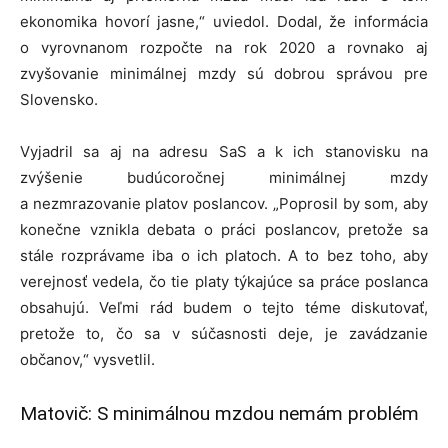
ekonomika hovorí jasne,“ uviedol. Dodal, že informácia
o vyrovnanom rozpočte na rok 2020 a rovnako aj
zvyšovanie minimálnej mzdy sú dobrou správou pre
Slovensko.
Vyjadril sa aj na adresu SaS a k ich stanovisku na
zvýšenie budúcoročnej minimálnej mzdy
a nezmrazovanie platov poslancov. „Poprosil by som, aby
konečne vznikla debata o práci poslancov, pretože sa
stále rozprávame iba o ich platoch. A to bez toho, aby
verejnosť vedela, čo tie platy týkajúce sa práce poslanca
obsahujú. Veľmi rád budem o tejto téme diskutovať,
pretože to, čo sa v súčasnosti deje, je zavádzanie
občanov,“ vysvetlil.
Matovič: S minimálnou mzdou nemám problém