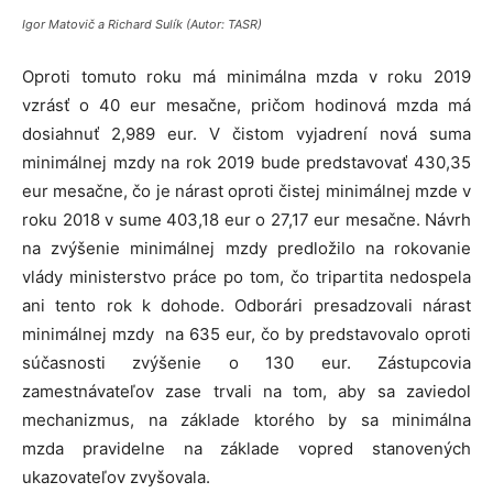
Igor Matovič a Richard Sulík (Autor: TASR)
Oproti tomuto roku má minimálna mzda v roku 2019
vzrásť o 40 eur mesačne, pričom hodinová mzda má
dosiahnuť 2,989 eur. V čistom vyjadrení nová suma
minimálnej mzdy na rok 2019 bude predstavovať 430,35
eur mesačne, čo je nárast oproti čistej minimálnej mzde v
roku 2018 v sume 403,18 eur o 27,17 eur mesačne. Návrh
na zvýšenie minimálnej mzdy predložilo na rokovanie
vlády ministerstvo práce po tom, čo tripartita nedospela
ani tento rok k dohode. Odborári presadzovali nárast
minimálnej mzdy na 635 eur, čo by predstavovalo oproti
súčasnosti zvýšenie o 130 eur. Zástupcovia
zamestnávateľov zase trvali na tom, aby sa zaviedol
mechanizmus, na základe ktorého by sa minimálna
mzda pravidelne na základe vopred stanovených
ukazovateľov zvyšovala.