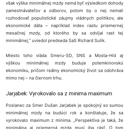
však výška minimálnej mzdy nemá byť výsledkom dohody
zamestnávateľov a odborov, potom by o nej nemali
rozhodovať populistické záujmy vládnych politikov, ale
ekonomické dáta – napríklad index rastu priemernej
mesačnej mzdy, od ktorého by sa odvíjal rast tej
minimálnej,“ uviedol predseda SaS Richard Sulík.
Miesto toho vláda Smeru-SD, SNS a Mosta-Híd aj
výškou minimálnej mzdy buduje potemkinovskú
ekonomiku, pričom reálny ekonomický život sa odohráva
mimo nej – na čiernom trhu.
Jarjabek: Vyrokovalo sa z minima maximum
Poslanec za Smer Dušan Jarjabek je spokojný so sumou
minimálnej mzdy na budúci rok a konštatuje, že sa
vyrokovalo maximum z minima. „Perspektíva je taká, že
minimálna aj priemerná mzda musí iba rásť. O tom