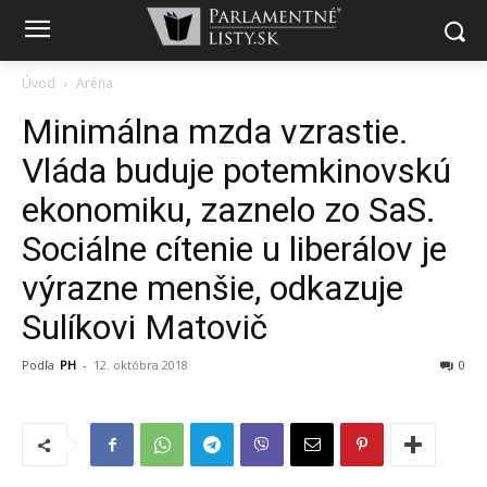
Úvod
Aréna
Minimálna mzda vzrastie.
Vláda buduje potemkinovskú
ekonomiku, zaznelo zo SaS.
Sociálne cítenie u liberálov je
výrazne menšie, odkazuje
Sulíkovi Matovič
Podľa
PH
-
12. októbra 2018
0