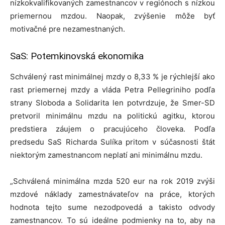
nízkokvalifikovaných zamestnancov v regiónoch s nízkou
priemernou mzdou. Naopak, zvýšenie môže byť
motivačné pre nezamestnaných.
SaS: Potemkinovská ekonomika
Schválený rast minimálnej mzdy o 8,33 % je rýchlejší ako
rast priemernej mzdy a vláda Petra Pellegriniho podľa
strany Sloboda a Solidarita len potvrdzuje, že Smer-SD
pretvoril minimálnu mzdu na politickú agitku, ktorou
predstiera záujem o pracujúceho človeka. Podľa
predsedu SaS Richarda Sulíka pritom v súčasnosti štát
niektorým zamestnancom neplatí ani minimálnu mzdu.
„Schválená minimálna mzda 520 eur na rok 2019 zvýši
mzdové náklady zamestnávateľov na práce, ktorých
hodnota tejto sume nezodpovedá a takisto odvody
zamestnancov. To sú ideálne podmienky na to, aby na