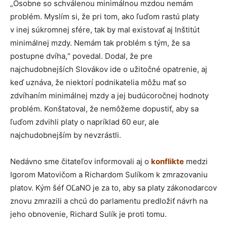
„Osobne so schválenou minimálnou mzdou nemám
problém. Myslím si, že pri tom, ako ľuďom rastú platy
v inej súkromnej sfére, tak by mal existovať aj Inštitút
minimálnej mzdy. Nemám tak problém s tým, že sa
postupne dvíha,“ povedal. Dodal, že pre
najchudobnejších Slovákov ide o užitočné opatrenie, aj
keď uznáva, že niektorí podnikatelia môžu mať so
zdvíhaním minimálnej mzdy a jej budúcoročnej hodnoty
problém. Konštatoval, že nemôžeme dopustiť, aby sa
ľuďom zdvihli platy o napríklad 60 eur, ale
najchudobnejším by nevzrástli.
Nedávno sme čitateľov informovali aj o
konflikte
medzi
Igorom Matovičom a Richardom Sulíkom k zmrazovaniu
platov. Kým šéf OĽaNO je za to, aby sa platy zákonodarcov
znovu zmrazili a chcú do parlamentu predložiť návrh na
jeho obnovenie, Richard Sulík je proti tomu.