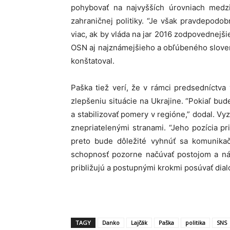
pohybovať na najvyšších úrovniach medzin
zahraničnej politiky. “Je však pravdepodob
viac, ak by vláda na jar 2016 zodpovednejš
OSN aj najznámejšieho a obľúbeného slove
konštatoval.
Paška tiež verí, že v rámci predsedníctva
zlepšeniu situácie na Ukrajine. “Pokiaľ bud
a stabilizovať pomery v regióne,” dodal. V
znepriatelenými stranami. “Jeho pozícia pr
preto bude dôležité vyhnúť sa komunika
schopnosť pozorne načúvať postojom a návr
približujú a postupnými krokmi posúvať dial
TAGY
Danko
Lajčák
Paška
politika
SNS