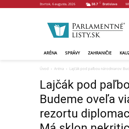
C
štvrtok, 6 augusta, 2026
M
38.7
Bratislava
ARÉNA
SPRÁVY
ZAHRANIČIE
KAU
Úvod
Aréna
Lajčák pod paľbou národniarov: Bude
Lajčák pod paľbo
Budeme oveľa vi
rezortu diplomaci
Má sklon nekriti