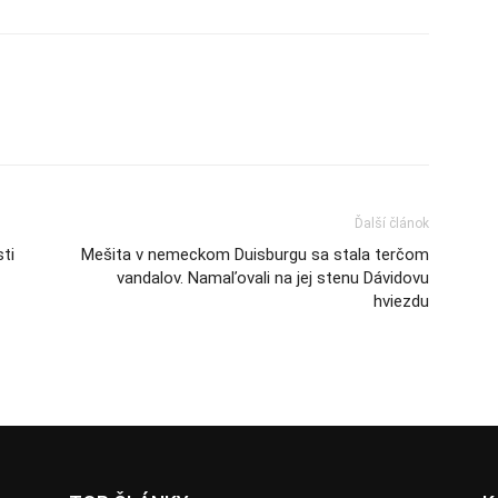
Ďalší článok
ti
Mešita v nemeckom Duisburgu sa stala terčom
vandalov. Namaľovali na jej stenu Dávidovu
hviezdu