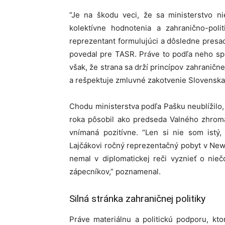
“Je na škodu veci, že sa ministerstvo ni
kolektívne hodnotenia a zahranično-polit
reprezentant formulujúci a dôsledne presa
povedal pre TASR. Práve to podľa neho spô
však, že strana sa drží princípov zahraničn
a rešpektuje zmluvné zakotvenie Slovenska
Chodu ministerstva podľa Pašku neublížilo,
roka pôsobil ako predseda Valného zhromaž
vnímaná pozitívne. “Len si nie som istý,
Lajčákovi ročný reprezentačný pobyt v New
nemal v diplomatickej reči vyznieť o nie
zápecníkov,” poznamenal.
Silná stránka zahraničnej politiky
Práve materiálnu a politickú podporu, k