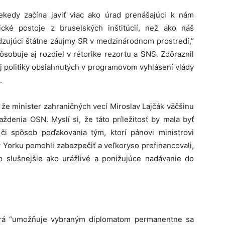
ekedy začína javiť viac ako úrad prenášajúci k nám
ické postoje z bruselských inštitúcií, než ako náš
dzujúci štátne záujmy SR v medzinárodnom prostredí,”
sobuje aj rozdiel v rétorike rezortu a SNS. Zdôraznil
ej politiky obsiahnutých v programovom vyhlásení vlády
.
 že minister zahraničných vecí Miroslav Lajčák väčšinu
denia OSN. Myslí si, že táto príležitosť by mala byť
 či spôsob poďakovania tým, ktorí pánovi ministrovi
 Yorku pomohli zabezpečiť a veľkoryso prefinancovali,
čo slušnejšie ako urážlivé a ponižujúce nadávanie do
torá “umožňuje vybraným diplomatom permanentne sa