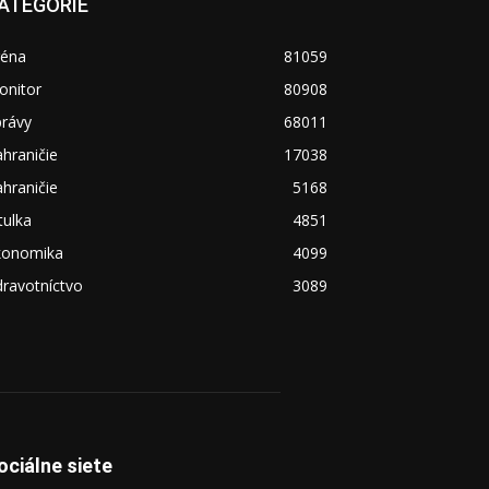
ATEGÓRIE
réna
81059
onitor
80908
právy
68011
hraničie
17038
hraničie
5168
tulka
4851
konomika
4099
ravotníctvo
3089
ociálne siete