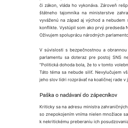
či zákon, vláda ho vykonáva. Zároveň reš
štátneho tajomníka na ministerstve zahr
vyváženú na západ aj východ a nebudem sa 
konflikte. Vystúpil som ako prvý predseda
Oživujem spoluprácu národných parlamentov
V súvislosti s bezpečnostnou a obrannou s
parlamentu sa doteraz pre postoj SNS ned
“Politická dohoda bola, že to v tomto vol
Táto téma sa nebude siliť. Nevylučujem vš
jeho slov lídri rozprávať na koaličnej rade v 
Paška o nadávaní do zápecníkov
Kriticky sa na adresu ministra zahraničnýc
so znepokojením vníma nielen množiace sa k
k nekritickému preberaniu ich posudzovania