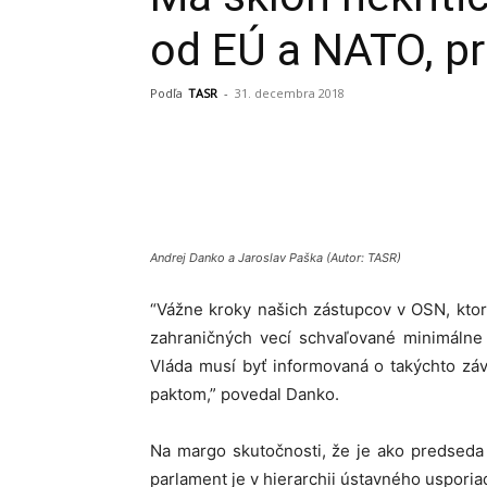
od EÚ a NATO, pr
Podľa
TASR
-
31. decembra 2018
Share
Andrej Danko a Jaroslav Paška (Autor: TASR)
“Vážne kroky našich zástupcov v OSN, kto
zahraničných vecí schvaľované minimálne 
Vláda musí byť informovaná o takýchto zá
paktom,” povedal Danko.
Na margo skutočnosti, že je ako predseda 
parlament je v hierarchii ústavného usporia