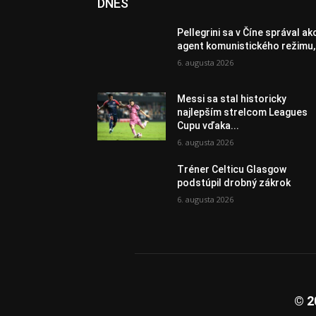
DNES
Pellegrini sa v Číne správal ak
agent komunistického režimu,.
6. augusta 2026
Messi sa stal historicky
najlepším strelcom Leagues
Cupu vďaka...
6. augusta 2026
Tréner Celticu Glasgow
podstúpil drobný zákrok
6. augusta 2026
© 2