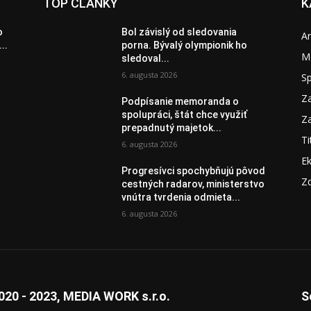
TOP ČLÁNKY
K
o
Bol závislý od sledovania
A
..
porna. Bývalý olympionik ho
M
sledoval...
6. augusta 2026
S
Za
Podpísanie memoranda o
spolupráci, štát chce využiť
Za
prepadnutý majetok...
Ti
6. augusta 2026
E
Progresívci spochybňujú pôvod
Zd
cestných radarov, ministerstvo
vnútra tvrdenia odmieta...
6. augusta 2026
020 - 2023, MEDIA WORK s.r.o.
S