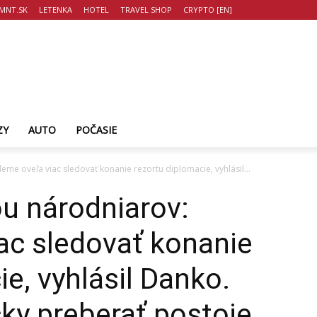
MNT.SK
LETENKA
HOTEL
TRAVEL SHOP
CRYPTO [EN]
ZY
AUTO
POČASIE
me oveľa viac sledovať konanie rezortu diplomacie, vyhlásil...
u národniarov:
ac sledovať konanie
e, vyhlásil Danko.
cky preberať postoje