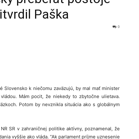
itvrdil Paška
0
ré Slovensko k niečomu zaväzujú, by mal mať minister
vládou. Mám pocit, že niekedy to zbytočne ulietava.
väzkoch. Potom by nevznikla situácia ako s globálnym
NR SR v zahraničnej politike aktívny, poznamenal, že
dania vyššie ako vláda. “Ak parlament príjme uznesenie