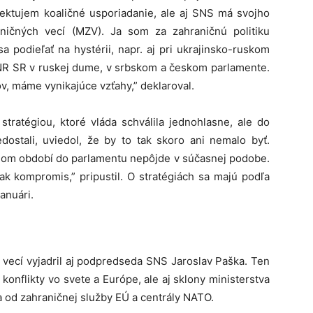
pektujem koaličné usporiadanie, ale aj SNS má svojho
aničných vecí (MZV). Ja som za zahraničnú politiku
podieľať na hystérii, napr. aj pri ukrajinsko-ruskom
 NR SR v ruskej dume, v srbskom a českom parlamente.
, máme vynikajúce vzťahy,” deklaroval.
tratégiou, ktoré vláda schválila jednohlasne, ale do
ostali, uviedol, že by to tak skoro ani nemalo byť.
ebnom období do parlamentu nepôjde v súčasnej podobe.
ak kompromis,” pripustil. O stratégiách sa majú podľa
januári.
h vecí vyjadril aj podpredseda SNS Jaroslav Paška. Ten
onflikty vo svete a Európe, ale aj sklony ministerstva
 od zahraničnej služby EÚ a centrály NATO.