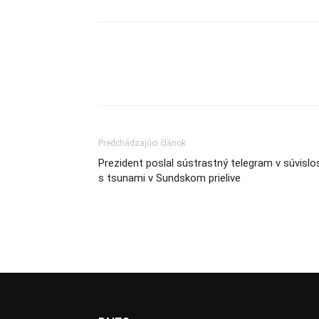
Share
Predchádzajúci článok
Prezident poslal sústrastný telegram v súvislos
s tsunami v Sundskom prielive