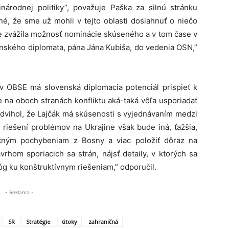
árodnej politiky”, považuje Paška za silnú stránku
né, že sme už mohli v tejto oblasti dosiahnuť o niečo
ie zvážila možnosť nominácie skúseného a v tom čase v
nského diplomata, pána Jána Kubiša, do vedenia OSN,”
 v OBSE má slovenská diplomacia potenciál prispieť k
e na oboch stranách konfliktu aká-taká vôľa usporiadať
yzdvihol, že Lajčák má skúsenosti s vyjednávaním medzi
i riešení problémov na Ukrajine však bude iná, ťažšia,
čným pochybeniam z Bosny a viac položiť dôraz na
hom sporiacich sa strán, nájsť detaily, v ktorých sa
óg ku konštruktívnym riešeniam,” odporučil.
- Reklama -
SR
Stratégie
útoky
zahraničná