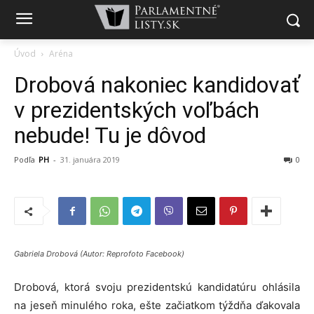
Úvod
Aréna
Drobová nakoniec kandidovať
v prezidentských voľbách
nebude! Tu je dôvod
Podľa
PH
-
31. januára 2019
0
Gabriela Drobová (Autor: Reprofoto Facebook)
Drobová, ktorá svoju prezidentskú kandidatúru ohlásila
na jeseň minulého roka, ešte začiatkom týždňa ďakovala