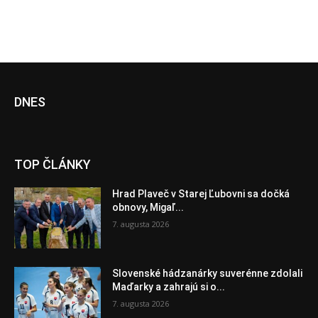
DNES
TOP ČLÁNKY
Hrad Plaveč v Starej Ľubovni sa dočká
obnovy, Migaľ...
7. augusta 2026
Slovenské hádzanárky suverénne zdolali
Maďarky a zahrajú si o...
7. augusta 2026