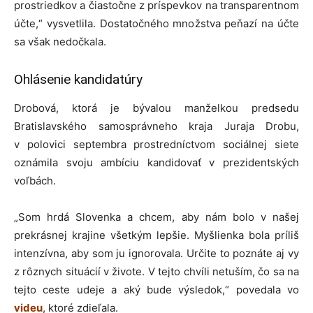
prostriedkov a čiastočne z príspevkov na transparentnom
účte,“ vysvetlila. Dostatočného množstva peňazí na účte
sa však nedočkala.
Ohlásenie kandidatúry
Drobová, ktorá je bývalou manželkou predsedu
Bratislavského samosprávneho kraja Juraja Drobu,
v polovici septembra prostredníctvom sociálnej siete
oznámila svoju ambíciu kandidovať v prezidentských
voľbách.
„Som hrdá Slovenka a chcem, aby nám bolo v našej
prekrásnej krajine všetkým lepšie. Myšlienka bola príliš
intenzívna, aby som ju ignorovala. Určite to poznáte aj vy
z rôznych situácií v živote. V tejto chvíli netuším, čo sa na
tejto ceste udeje a aký bude výsledok,“ povedala vo
videu
, ktoré zdieľala.