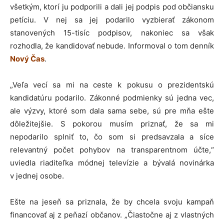
všetkým, ktorí ju podporili a dali jej podpis pod občiansku
petíciu. V nej sa jej podarilo vyzbierať zákonom
stanovených 15-tisíc podpisov, nakoniec sa však
rozhodla, že kandidovať nebude. Informoval o tom denník
Nový Čas
.
„Veľa vecí sa mi na ceste k pokusu o prezidentskú
kandidatúru podarilo. Zákonné podmienky sú jedna vec,
ale výzvy, ktoré som dala sama sebe, sú pre mňa ešte
dôležitejšie. S pokorou musím priznať, že sa mi
nepodarilo splniť to, čo som si predsavzala a síce
relevantný počet pohybov na transparentnom účte,“
uviedla riaditeľka módnej televízie a bývalá novinárka
v jednej osobe.
Ešte na jeseň sa priznala, že by chcela svoju kampaň
financovať aj z peňazí občanov. „Čiastočne aj z vlastných