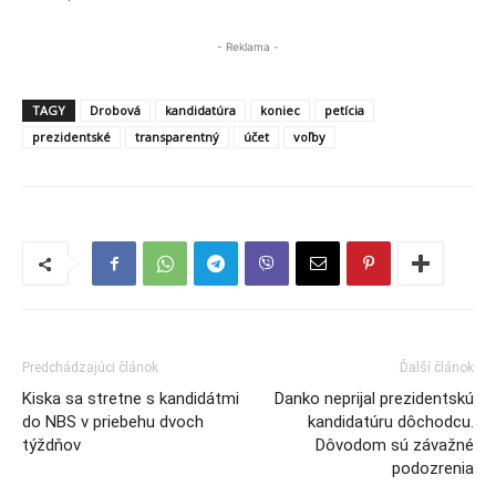
- Reklama -
TAGY
Drobová
kandidatúra
koniec
petícia
prezidentské
transparentný
účet
voľby
Predchádzajúci článok
Ďalší článok
Kiska sa stretne s kandidátmi
Danko neprijal prezidentskú
do NBS v priebehu dvoch
kandidatúru dôchodcu.
týždňov
Dôvodom sú závažné
podozrenia