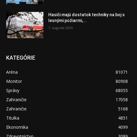
Hasiči majú dostatok techniky na boj s
lesnými požiarmi,...
7. augusta 2026
KATEGÓRIE
Aréna
81071
Monitor
80908
Správy
68055
Zahraničie
17058
Zahraničie
5168
Titulka
4851
Ekonomika
4099
Zdravotníctvo
3089