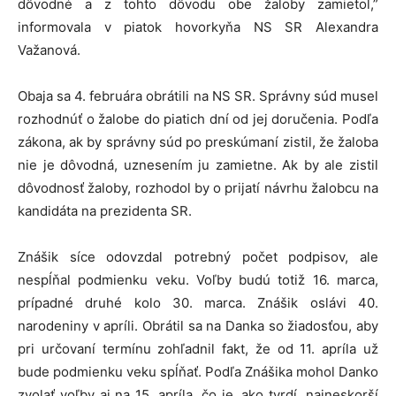
dôvodné a z tohto dôvodu obe žaloby zamietol,”
informovala v piatok hovorkyňa NS SR Alexandra
Važanová.
Obaja sa 4. februára obrátili na NS SR. Správny súd musel
rozhodnúť o žalobe do piatich dní od jej doručenia. Podľa
zákona, ak by správny súd po preskúmaní zistil, že žaloba
nie je dôvodná, uznesením ju zamietne. Ak by ale zistil
dôvodnosť žaloby, rozhodol by o prijatí návrhu žalobcu na
kandidáta na prezidenta SR.
Znášik síce odovzdal potrebný počet podpisov, ale
nespĺňal podmienku veku. Voľby budú totiž 16. marca,
prípadné druhé kolo 30. marca. Znášik oslávi 40.
narodeniny v apríli. Obrátil sa na Danka so žiadosťou, aby
pri určovaní termínu zohľadnil fakt, že od 11. apríla už
bude podmienku veku spĺňať. Podľa Znášika mohol Danko
zvolať voľby aj na 15. apríla, čo je, ako tvrdí, najneskorší