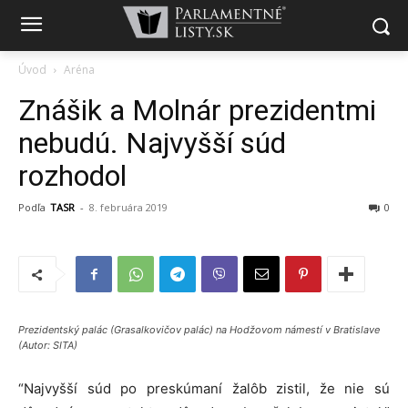
Úvod
Aréna
Znášik a Molnár prezidentmi
nebudú. Najvyšší súd
rozhodol
Podľa
TASR
-
8. februára 2019
0
Prezidentský palác (Grasalkovičov palác) na Hodžovom námestí v Bratislave
(Autor: SITA)
“Najvyšší súd po preskúmaní žalôb zistil, že nie sú