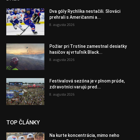
Dva góly Rychlíka nestačili. Slováci
prehrali s Američanmi a...
8. augusta 2026
Požiar pri Trstíne zamestnal desiatky
hasičov aj vrtuľník Black...
8. augusta 2026
Festivalová sezóna je v plnom prúde,
zdravotníci varujú pred...
8. augusta 2026
TOP ČLÁNKY
Na kurte koncentrácia, mimo neho