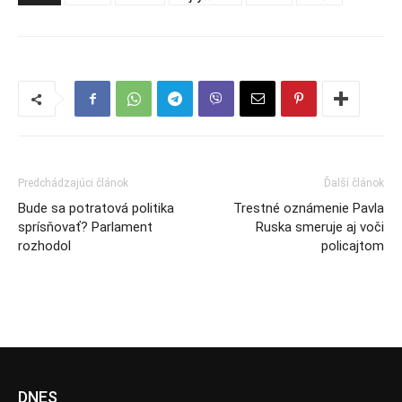
Predchádzajúci článok
Ďalší článok
Bude sa potratová politika
Trestné oznámenie Pavla
sprísňovať? Parlament
Ruska smeruje aj voči
rozhodol
policajtom
DNES