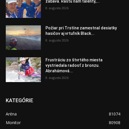
zábava. Rastú nám talenty,...
8. augusta 2026
Požiar pri Trstíne zamestnal desiatky
hasičov aj vrtuľník Black...
8. augusta 2026
Frustráciu zo štvrtého miesta
vystriedala radosť z bronzu.
Abrahámová...
8. augusta 2026
KATEGÓRIE
Aréna
81074
Monitor
80908