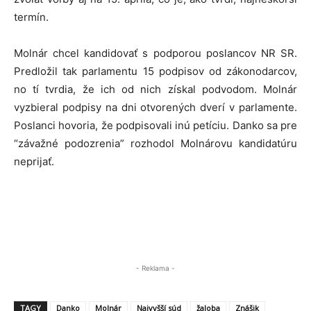
termín.
Molnár chcel kandidovať s podporou poslancov NR SR.
Predložil tak parlamentu 15 podpisov od zákonodarcov,
no tí tvrdia, že ich od nich získal podvodom. Molnár
vyzbieral podpisy na dni otvorených dverí v parlamente.
Poslanci hovoria, že podpisovali inú petíciu. Danko sa pre
“závažné podozrenia” rozhodol Molnárovu kandidatúru
neprijať.
- Reklama -
TAGY
Danko
Molnár
Najvyšší súd
žaloba
Znášik