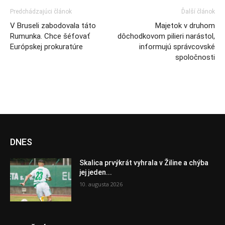
Predchádzajúci článok
Ďalší článok
V Bruseli zabodovala táto
Majetok v druhom
Rumunka. Chce šéfovať
dôchodkovom pilieri narástol,
Európskej prokuratúre
informujú správcovské
spoločnosti
DNES
Skalica prvýkrát vyhrala v Žiline a chýba
jej jeden...
10. augusta 2026