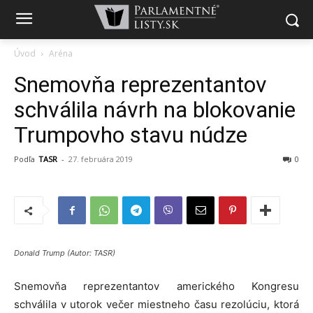
Úvod
Aréna
Snemovňa reprezentantov
schválila návrh na blokovanie
Trumpovho stavu núdze
Podľa
TASR
-
27. februára 2019
0
Donald Trump (Autor: TASR)
Snemovňa reprezentantov amerického Kongresu
schválila v utorok večer miestneho času rezolúciu, ktorá