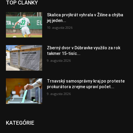
TOP ČLÁNKY
Skalica prvýkrát vyhrala v Žiline a chýba
jej jeden...
10. augusta 2026
Zberný dvor v Dúbravke využilo za rok
takmer 15-tisíc...
9. augusta 2026
Trnavský samosprávny kraj po proteste
prokurátora zrejme upraví počet...
9. augusta 2026
KATEGÓRIE