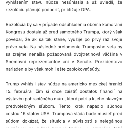
vyhlásením stavu núdze nesúhlasia a už uviedli, že
rezolúciu plánujú podporiť, približuje DPA.
Rezolúcia by sa v prípade odsúhlasenia oboma komorami
Kongresu dostala až pred samotného Trumpa, ktorý však
povedal, že ak sa tak stane, využije po prvý raz svoje
právo veta. Na následné prelomenie Trumpovho veta by
sa zrejme nenašla požadovaná dvojtretinová väčšina v
Snemovni reprezentantov ani v Senáte. Prezidentovo
nariadenie by však mohli ešte zablokovať súdy.
Trump vyhlásil stav núdze na americko-mexickej hranici
15. februára, čím si chce zaistiť dostatok financií na
výstavbu pohraničného múru, ktorá patrila k jeho hlavným
predvolebným sľubom. Tento krok napadlo súdnou
cestou 16 štátov USA. Trumpova vláda bude musieť pred
súdom dokázať, že situácia v súvislosti s nelegálnou