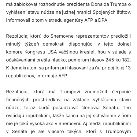
má zablokovať rozhodnutie prezidenta Donalda Trumpa o
vyhlásení stavu núdze na južnej hranici Spojených štátov.
Informovali o tom v stredu agentúry AFP a DPA.
Rezolúcia, ktorú do Snemovne reprezentantov predložili
minulý týždeň demokrati disponujúci v tejto dolnej
komore Kongresu USA väčšinou kresiel, ňou v súlade s
očakávaniami prešla hladko, pomerom hlasov 245 ku 182.
K demokratom sa pritom pri hlasovaní za ňu pripojilo aj 13
republikánov, informuje AFP.
Rezolúciu, ktorá má Trumpovi znemožniť čerpanie
finančných prostriedkov na základe vyhlásenia stavu
núdze, teraz budú posudzovať členovia Senátu. Ten
ovládajú republikáni, takže šanca na jej schválenie v ňom
nie je taká vysoká ako v Snemovni. Aj medzi republikánmi
v Senáte je ale viacero takých, ktorí s Trumpovým