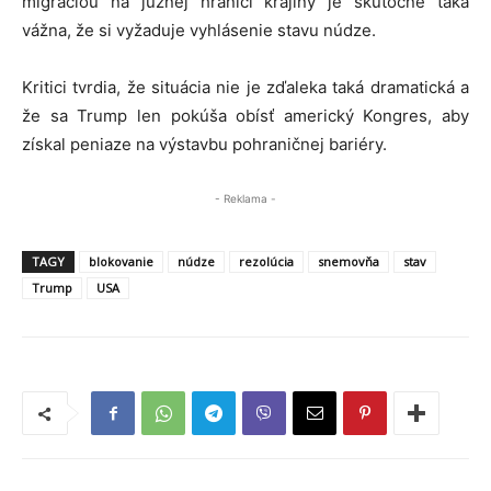
migráciou na južnej hranici krajiny je skutočne taká
vážna, že si vyžaduje vyhlásenie stavu núdze.
Kritici tvrdia, že situácia nie je zďaleka taká dramatická a
že sa Trump len pokúša obísť americký Kongres, aby
získal peniaze na výstavbu pohraničnej bariéry.
- Reklama -
TAGY
blokovanie
núdze
rezolúcia
snemovňa
stav
Trump
USA