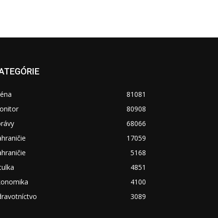
ATEGÓRIE
réna
81081
onitor
80908
právy
68066
hraničie
17059
hraničie
5168
tulka
4851
konomika
4100
ravotníctvo
3089