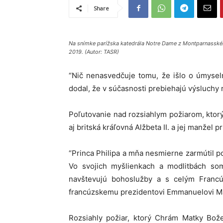
Share
Na snímke parížska katedrála Notre Dame z Montparnasskéh
2019. (Autor: TASR)
“Nič nenasvedčuje tomu, že išlo o úmyseln
dodal, že v súčasnosti prebiehajú výsluchy r
Poľutovanie nad rozsiahlym požiarom, ktor
aj britská kráľovná Alžbeta II. a jej manžel pr
“Princa Philipa a mňa nesmierne zarmútil p
Vo svojich myšlienkach a modlitbách som
navštevujú bohoslužby a s celým Francúzs
francúzskemu prezidentovi Emmanuelovi M
Rozsiahly požiar, ktorý Chrám Matky Bože