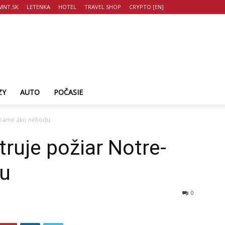
MNT.SK
LETENKA
HOTEL
TRAVEL SHOP
CRYPTO [EN]
ZY
AUTO
POČASIE
e-Dame ako nehodu
truje požiar Notre-
u
0