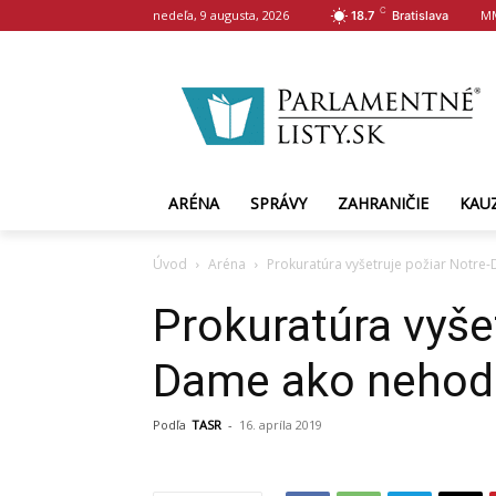
C
nedeľa, 9 augusta, 2026
M
18.7
Bratislava
ARÉNA
SPRÁVY
ZAHRANIČIE
KAU
Úvod
Aréna
Prokuratúra vyšetruje požiar Notr
Prokuratúra vyše
Dame ako nehod
Podľa
TASR
-
16. apríla 2019