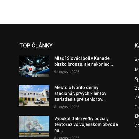
TOP ČLÁNKY
K
Mladí Slováci boli v Kanade
A
blízko bronzu, ale nakoniec...
M
9. augusta 2026
S
Za
Mesto otvorilo denný
stacionár, prvých klientov
Za
zariadenia pre seniorov...
Ti
8. augusta 2026
E
Vypukol ďalší veľký požiar,
tentoraz vo vojenskom obvode
Zd
na...
8. augusta 2026