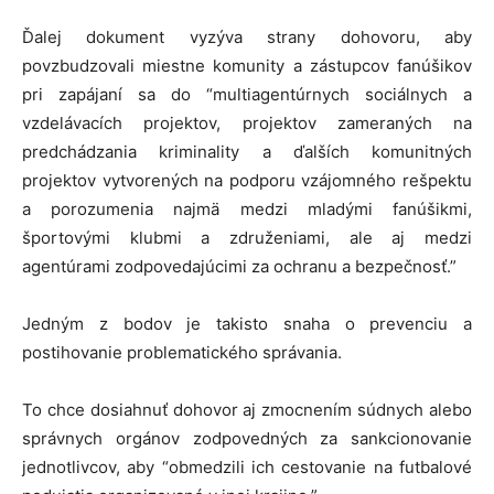
Ďalej dokument vyzýva strany dohovoru, aby
povzbudzovali miestne komunity a zástupcov fanúšikov
pri zapájaní sa do “multiagentúrnych sociálnych a
vzdelávacích projektov, projektov zameraných na
predchádzania kriminality a ďalších komunitných
projektov vytvorených na podporu vzájomného rešpektu
a porozumenia najmä medzi mladými fanúšikmi,
športovými klubmi a združeniami, ale aj medzi
agentúrami zodpovedajúcimi za ochranu a bezpečnosť.”
Jedným z bodov je takisto snaha o prevenciu a
postihovanie problematického správania.
To chce dosiahnuť dohovor aj zmocnením súdnych alebo
správnych orgánov zodpovedných za sankcionovanie
jednotlivcov, aby “obmedzili ich cestovanie na futbalové