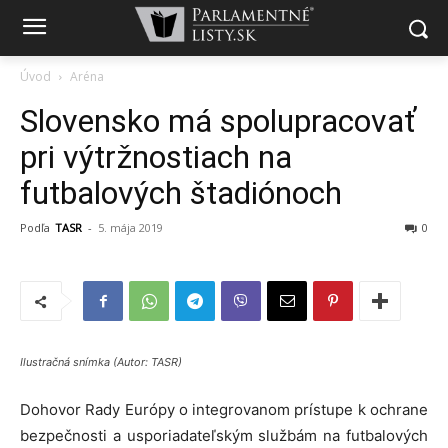
Úvod
Aréna
Slovensko má spolupracovať
pri výtržnostiach na
futbalových štadiónoch
Podľa
TASR
-
5. mája 2019
0
Ilustračná snímka (Autor: TASR)
Dohovor Rady Európy o integrovanom prístupe k ochrane
bezpečnosti a usporiadateľským službám na futbalových