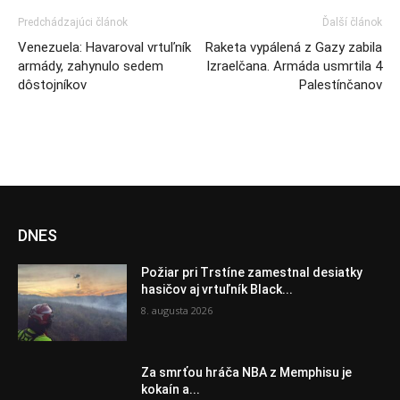
Predchádzajúci článok
Ďalší článok
Venezuela: Havaroval vrtuľník
Raketa vypálená z Gazy zabila
armády, zahynulo sedem
Izraelčana. Armáda usmrtila 4
dôstojníkov
Palestínčanov
DNES
Požiar pri Trstíne zamestnal desiatky
hasičov aj vrtuľník Black...
8. augusta 2026
Za smrťou hráča NBA z Memphisu je
kokaín a...