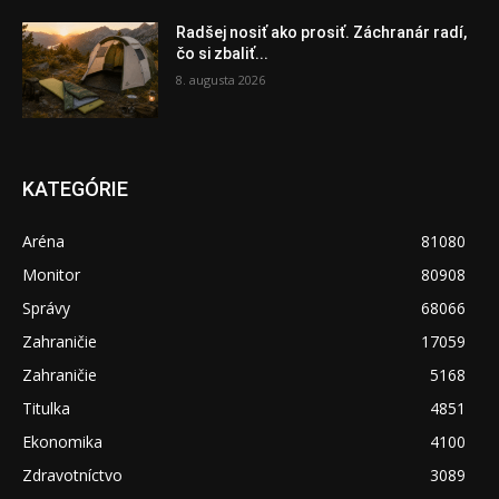
Radšej nosiť ako prosiť. Záchranár radí,
čo si zbaliť...
8. augusta 2026
KATEGÓRIE
Aréna
81080
Monitor
80908
Správy
68066
Zahraničie
17059
Zahraničie
5168
Titulka
4851
Ekonomika
4100
Zdravotníctvo
3089