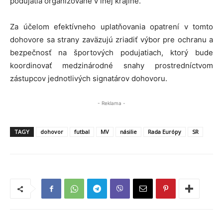
podujatia organizované v inej krajine.”
Za účelom efektívneho uplatňovania opatrení v tomto
dohovore sa strany zaväzujú zriadiť výbor pre ochranu a
bezpečnosť na športových podujatiach, ktorý bude
koordinovať medzinárodné snahy prostredníctvom
zástupcov jednotlivých signatárov dohovoru.
- Reklama -
TAGY
dohovor
futbal
MV
násilie
Rada Európy
SR