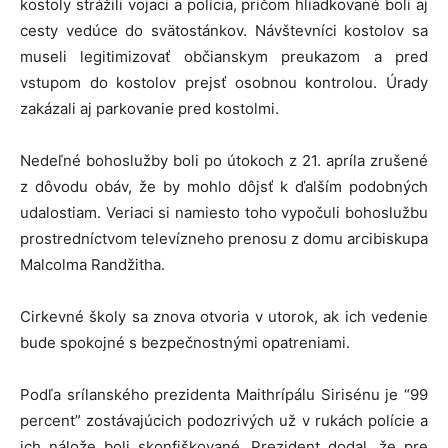
kostoly strážili vojaci a polícia, pričom hliadkované boli aj
cesty vedúce do svätostánkov. Návštevníci kostolov sa
museli legitimizovať občianskym preukazom a pred
vstupom do kostolov prejsť osobnou kontrolou. Úrady
zakázali aj parkovanie pred kostolmi.
Nedeľné bohoslužby boli po útokoch z 21. apríla zrušené
z dôvodu obáv, že by mohlo dôjsť k ďalším podobných
udalostiam. Veriaci si namiesto toho vypočuli bohoslužbu
prostredníctvom televízneho prenosu z domu arcibiskupa
Malcolma Randžitha.
Cirkevné školy sa znova otvoria v utorok, ak ich vedenie
bude spokojné s bezpečnostnými opatreniami.
Podľa srílanského prezidenta Maithrípálu Sirisénu je “99
percent” zostávajúcich podozrivých už v rukách polície a
ich nálože boli skonfiškované. Prezident dodal, že pre