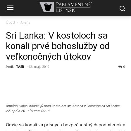
Úvod
Aréna
Srí Lanka: V kostoloch sa
konali prvé bohoslužby od
veľkonočných útokov
Podľa
TASR
-
12. mája 2019
0
Armádni vojaci hliadkujú pred kostolom sv. Antona v Colombe na Srí Lanke
22. apríla 2019 (Autor: TASR)
Omše sa konali za prísnych bezpečnostných podmienok a