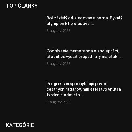
TOP ČLÁNKY
Bol závislý od sledovania porna. Bývalý
olympionik ho sledoval...
6. augusta 2026
Podpísanie memoranda o spolupráci,
štát chce využiť prepadnutý majetok...
6. augusta 2026
Progresívci spochybňujú pôvod
cestných radarov, ministerstvo vnútra
tvrdenia odmieta...
6. augusta 2026
KATEGÓRIE