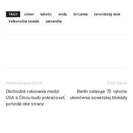
TAGY
cirkev
katolíci
omša
Srí Lanka
teroristický útok
Veľkonočná nedeľa
zahraničie
Predchádzajúci článok
Ďalší článok
Obchodné rokovania medzi
Berlín oslavuje 70. výročie
USA a Čínou budú pokračovať,
ukončenia sovietskej blokády
potvrdili obe strany