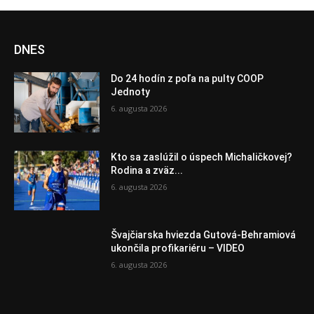
DNES
Do 24 hodín z poľa na pulty COOP
Jednoty
6. augusta 2026
Kto sa zaslúžil o úspech Michaličkovej?
Rodina a zväz...
6. augusta 2026
Švajčiarska hviezda Gutová-Behramiová
ukončila profikariéru – VIDEO
6. augusta 2026