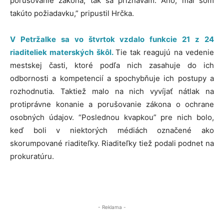
porušovanie zákona, tak sa priznávam. Áno, mal som
takúto požiadavku,” pripustil Hrčka.
V Petržalke sa vo štvrtok vzdalo funkcie 21 z 24
riaditeliek materských škôl.
Tie tak reagujú na vedenie
mestskej časti, ktoré podľa nich zasahuje do ich
odbornosti a kompetencií a spochybňuje ich postupy a
rozhodnutia. Taktiež malo na nich vyvíjať nátlak na
protiprávne konanie a porušovanie zákona o ochrane
osobných údajov. “Poslednou kvapkou” pre nich bolo,
keď boli v niektorých médiách označené ako
skorumpované riaditeľky. Riaditeľky tiež podali podnet na
prokuratúru.
- Reklama -