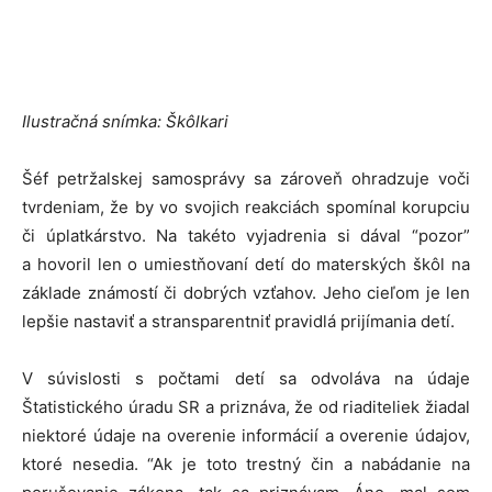
Ilustračná snímka: Škôlkari
Šéf petržalskej samosprávy sa zároveň ohradzuje voči
tvrdeniam, že by vo svojich reakciách spomínal korupciu
či úplatkárstvo. Na takéto vyjadrenia si dával “pozor”
a hovoril len o umiestňovaní detí do materských škôl na
základe známostí či dobrých vzťahov. Jeho cieľom je len
lepšie nastaviť a stransparentniť pravidlá prijímania detí.
V súvislosti s počtami detí sa odvoláva na údaje
Štatistického úradu SR a priznáva, že od riaditeliek žiadal
niektoré údaje na overenie informácií a overenie údajov,
ktoré nesedia. “Ak je toto trestný čin a nabádanie na