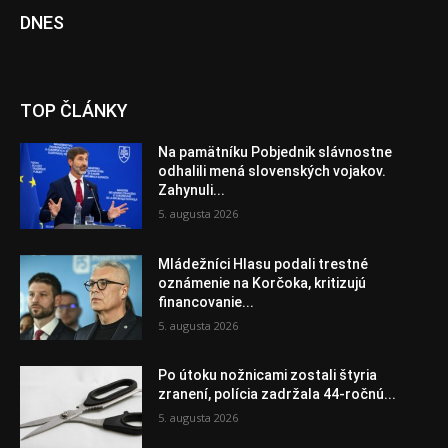
DNES
TOP ČLÁNKY
Na pamätníku Pobjednik slávnostne
odhalili mená slovenských vojakov.
Zahynuli...
5. augusta 2026
Mládežníci Hlasu podali trestné
oznámenie na Korčoka, kritizujú
financovanie...
5. augusta 2026
Po útoku nožnicami zostali štyria
zranení, polícia zadržala 44-ročnú...
5. augusta 2026