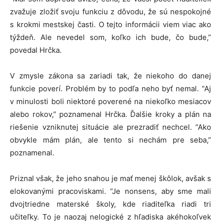
zvažuje zložiť svoju funkciu z dôvodu, že sú nespokojné
s krokmi mestskej časti. O tejto informácii viem viac ako
týždeň. Ale nevedel som, koľko ich bude, čo bude,”
povedal Hrčka.
V zmysle zákona sa zariadi tak, že niekoho do danej
funkcie poverí. Problém by to podľa neho byť nemal. “Aj
v minulosti boli niektoré poverené na niekoľko mesiacov
alebo rokov,” poznamenal Hrčka. Ďalšie kroky a plán na
riešenie vzniknutej situácie ale prezradiť nechcel. “Ako
obvykle mám plán, ale tento si nechám pre seba,”
poznamenal.
Priznal však, že jeho snahou je mať menej škôlok, avšak s
elokovanými pracoviskami. “Je nonsens, aby sme mali
dvojtriedne materské školy, kde riaditeľka riadi tri
učiteľky. To je naozaj nelogické z hľadiska akéhokoľvek