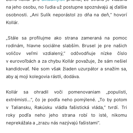
na jeho osobu, no ľudia už postupne spoznávajú aj ďalšie
osobnosti. „Ani Sulík neporástol zo dňa na deň,“ hovorí
Kollár.
„Stále sa profilujme ako strana zameraná na pomoc
rodinám, hlavne sociálne slabším. Brusel je pre našich
voličov veľmi vzdialený,“ odôvodňuje nízke číslo
v eurovoľbách a za chybu Kollár považuje, že sám nešiel
kandidovať. Nie som však žiaden uzurpátor a snažím sa,
aby aj moji kolegovia rástli, dodáva.
Kollár sa ohradil voči pomenovaniam „populisti,
extrémisti…“, čo je podľa neho pomýlené. „To by potom
v Taliansku, Rakúsku vládla fašistická vláda,“ tvrdí. Tri
roky podľa neho jeho strana robí to isté, nikomu
neprekážala a „zrazu nás nazývajú fašistami“.