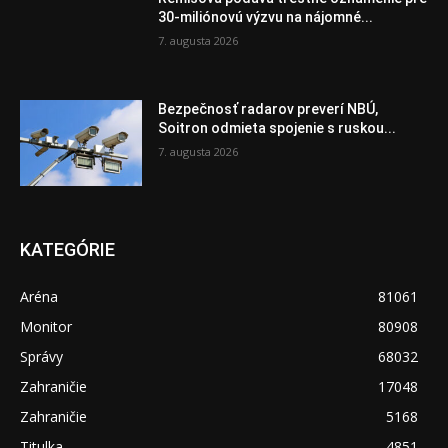
30-miliónovú výzvu na nájomné...
7. augusta 2026
Bezpečnosť radarov preverí NBÚ,
Soitron odmieta spojenie s ruskou...
7. augusta 2026
KATEGÓRIE
Aréna
81061
Monitor
80908
Správy
68032
Zahraničie
17048
Zahraničie
5168
Titulka
4851