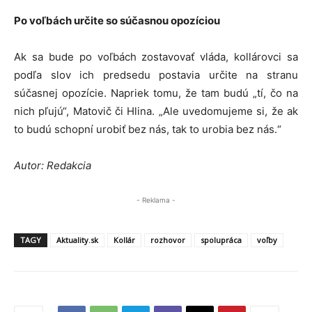
Po voľbách určite so súčasnou opozíciou
Ak sa bude po voľbách zostavovať vláda, kollárovci sa
podľa slov ich predsedu postavia určite na stranu
súčasnej opozície. Napriek tomu, že tam budú „tí, čo na
nich pľujú“, Matovič či Hlina. „Ale uvedomujeme si, že ak
to budú schopní urobiť bez nás, tak to urobia bez nás.“
Autor: Redakcia
- Reklama -
TAGY
Aktuality.sk
Kollár
rozhovor
spolupráca
voľby