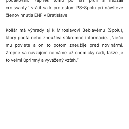
poďakovali. Napriek tomu po nás pľuli a hádzali
croissanty,“ vrátil sa k protestom PS-Spolu pri návšteve
členov hnutia ENF v Bratislave.
Kollár má výhrady aj k Miroslavovi Beblavému (Spolu),
ktorý podľa neho zneužíva súkromné informácie. „Niečo
mu poviete a on to potom zneužije pred novinármi.
Zrejme sa navzájom nemáme až chemicky radi, takže je
to veľmi úprimný a vyvážený vzťah.“