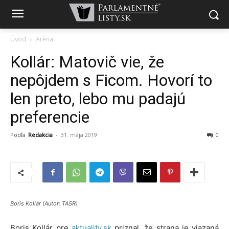
Úvod
Aréna
Kollár: Matovič vie, že
nepôjdem s Ficom. Hovorí to
len preto, lebo mu padajú
preferencie
Podľa
Redakcia
-
31. mája 2019
0
Boris Kollár (Autor: TASR)
Boris Kollár pre
aktuality.sk
priznal, že strana je viazaná