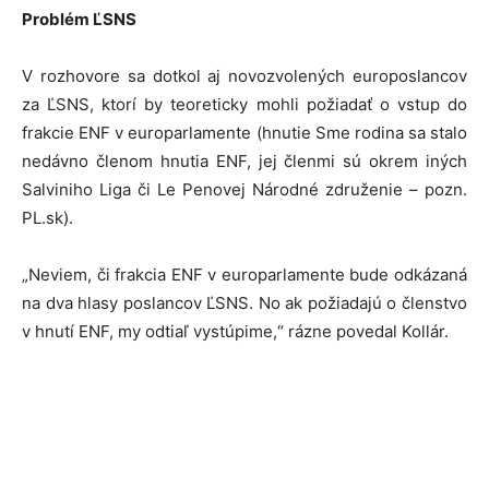
Problém ĽSNS
V rozhovore sa dotkol aj novozvolených europoslancov
za ĽSNS, ktorí by teoreticky mohli požiadať o vstup do
frakcie ENF v europarlamente (hnutie Sme rodina sa stalo
nedávno členom hnutia ENF, jej členmi sú okrem iných
Salviniho Liga či Le Penovej Národné združenie – pozn.
PL.sk).
„Neviem, či frakcia ENF v europarlamente bude odkázaná
na dva hlasy poslancov ĽSNS. No ak požiadajú o členstvo
v hnutí ENF, my odtiaľ vystúpime,“ rázne povedal Kollár.