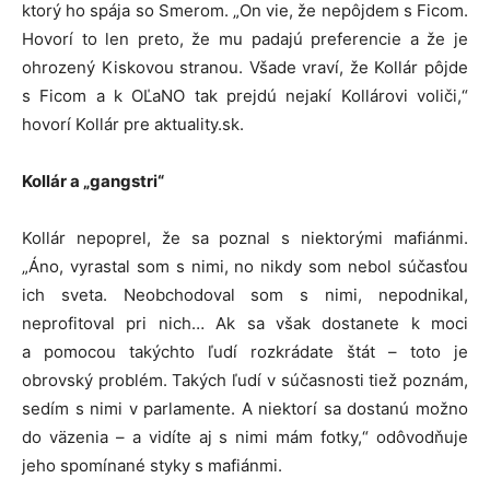
ktorý ho spája so Smerom. „On vie, že nepôjdem s Ficom.
Hovorí to len preto, že mu padajú preferencie a že je
ohrozený Kiskovou stranou. Všade vraví, že Kollár pôjde
s Ficom a k OĽaNO tak prejdú nejakí Kollárovi voliči,“
hovorí Kollár pre aktuality.sk.
Kollár a „gangstri“
Kollár nepoprel, že sa poznal s niektorými mafiánmi.
„Áno, vyrastal som s nimi, no nikdy som nebol súčasťou
ich sveta. Neobchodoval som s nimi, nepodnikal,
neprofitoval pri nich… Ak sa však dostanete k moci
a pomocou takýchto ľudí rozkrádate štát – toto je
obrovský problém. Takých ľudí v súčasnosti tiež poznám,
sedím s nimi v parlamente. A niektorí sa dostanú možno
do väzenia – a vidíte aj s nimi mám fotky,“ odôvodňuje
jeho spomínané styky s mafiánmi.