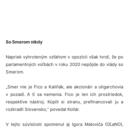
So Smerom nikdy
Napriek vyhroteným vzťahom v opozícii však tvrdí, že po
parlamentných voľbách v roku 2020 nepôjde do vlády so
Smerom.
„Smer nie je Fico a Kaliňák, ale akcionári a oligarchovia
v pozadí. A tí sa nemenia. Fico je len ich prostriedok,
respektíve nástroj. Kúpili si stranu, prefinancovali ju a
rozkradli Slovensko,“ povedal Kollár.
V tejto súvislosti spomenul aj Igora Matoviča (OĽaNO),