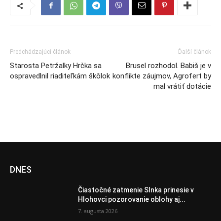
Predchádzajúci článok
Ďalší článok
Starosta Petržalky Hrčka sa
Brusel rozhodol. Babiš je v
ospravedlnil riaditeľkám škôlok
konflikte záujmov, Agrofert by
mal vrátiť dotácie
DNES
Čiastočné zatmenie Slnka prinesie v
Hlohovci pozorovanie oblohy aj...
7. augusta 2026