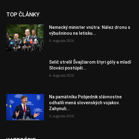
TOP ČLÁNKY
Nemecký minister vnútra: Nález dronu s
výbušninou na letisku...
6. augusta 2026
Selič strelil Švajčiarom štyri góly a mladí
Slováci postúpili...
6. augusta 2026
Na pamätníku Pobjednik slávnostne
odhalili mená slovenských vojakov.
Zahynuli...
5. augusta 2026