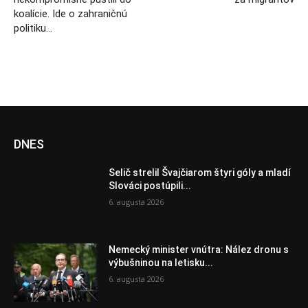
koalície. Ide o zahraničnú
politiku…
DNES
Selič strelil Švajčiarom štyri góly a mladí
Slováci postúpili...
6. augusta 2026
Nemecký minister vnútra: Nález dronu s
výbušninou na letisku...
6. augusta 2026