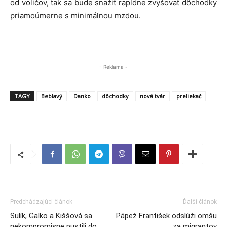
od voličov, tak sa bude snažiť rapídne zvyšovať dôchodky
priamoúmerne s minimálnou mzdou.
- Reklama -
TAGY
Beblavý
Danko
dôchodky
nová tvár
preliekač
Predchádzajúci článok
Ďalší článok
Sulík, Galko a Kiššová sa
Pápež František odslúži omšu
nekompromisne pustili do
za migrantov