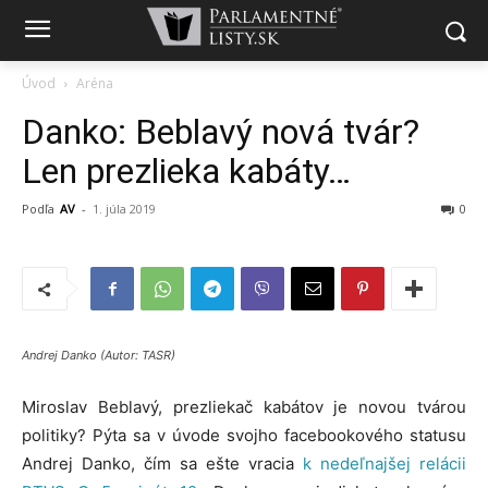
Úvod
Aréna
Danko: Beblavý nová tvár?
Len prezlieka kabáty…
Podľa
AV
-
1. júla 2019
0
Andrej Danko (Autor: TASR)
Miroslav Beblavý, prezliekač kabátov je novou tvárou
politiky? Pýta sa v úvode svojho facebookového statusu
Andrej Danko, čím sa ešte vracia
k nedeľnajšej relácii