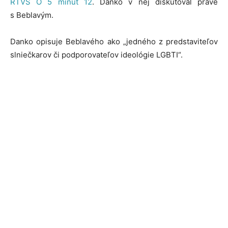
RTVS O 5 minút 12
. Danko v nej diskutoval práve
s Beblavým.
Danko opisuje Beblavého ako „jedného z predstaviteľov
slniečkarov či podporovateľov ideológie LGBTI“.