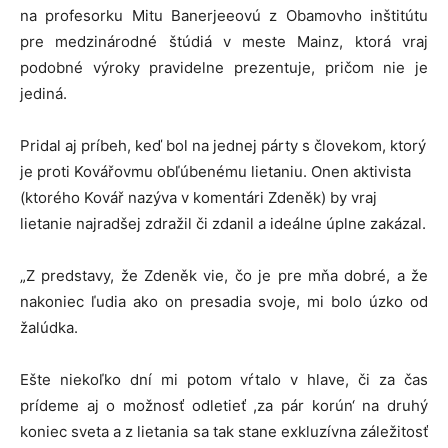
na profesorku Mitu Banerjeeovú z Obamovho inštitútu
pre medzinárodné štúdiá v meste Mainz, ktorá vraj
podobné výroky pravidelne prezentuje, pričom nie je
jediná.
Pridal aj príbeh, keď bol na jednej párty s človekom, ktorý
je proti Kovářovmu obľúbenému lietaniu. Onen aktivista
(ktorého Kovář nazýva v komentári Zdeněk) by vraj
lietanie najradšej zdražil či zdanil a ideálne úplne zakázal.
„Z predstavy, že Zdeněk vie, čo je pre mňa dobré, a že
nakoniec ľudia ako on presadia svoje, mi bolo úzko od
žalúdka.
Ešte niekoľko dní mi potom vŕtalo v hlave, či za čas
prídeme aj o možnosť odletieť ,za pár korún‘ na druhý
koniec sveta a z lietania sa tak stane exkluzívna záležitosť