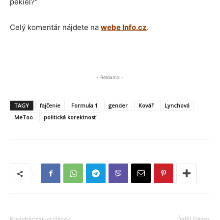
pekiel?“
Celý komentár nájdete na
webe Info.cz
.
- Reklama -
TAGY
fajčenie
Formula 1
gender
Kovář
Lynchová
MeToo
politická korektnosť
Predchádzajúci článok
Ďalší článok