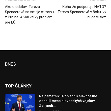
Ako u debilov: Tereza
Koho že podporuje NATO?
Spencerová sa smeje strachu
Tereza Spencerová v šoku, vy
z Putina. A vidí veľký problém
budete tiež
pre EÚ
DNES
TOP ČLÁNKY
Na pamätníku Pobjednik slávnostne
odhalili mená slovenských vojakov.
Zahynuli...