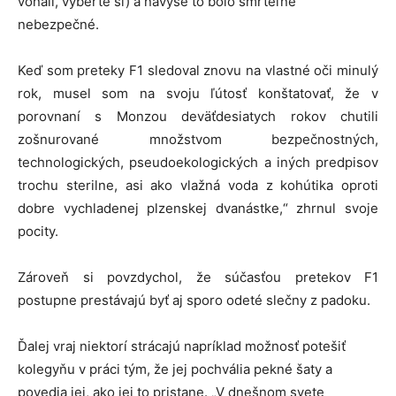
voňali, vyberte si) a navyše to bolo smrteľne
nebezpečné.
Keď som preteky F1 sledoval znovu na vlastné oči minulý
rok, musel som na svoju ľútosť konštatovať, že v
porovnaní s Monzou deväťdesiatych rokov chutili
zošnurované množstvom bezpečnostných,
technologických, pseudoekologických a iných predpisov
trochu sterilne, asi ako vlažná voda z kohútika oproti
dobre vychladenej plzenskej dvanástke,“ zhrnul svoje
pocity.
Zároveň si povzdychol, že súčasťou pretekov F1
postupne prestávajú byť aj sporo odeté slečny z padoku.
Ďalej vraj niektorí strácajú napríklad možnosť potešiť
kolegyňu v práci tým, že jej pochvália pekné šaty a
povedia jej, ako jej to pristane. „V dnešnom svete