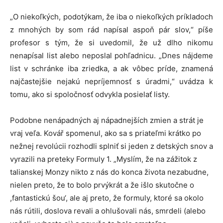
„O niekoľkých, podotýkam, že iba o niekoľkých príkladoch
z mnohých by som rád napísal aspoň pár slov,“ píše
profesor s tým, že si uvedomil, že už dlho nikomu
nenapísal list alebo neposlal pohľadnicu. „Dnes nájdeme
list v schránke iba zriedka, a ak vôbec príde, znamená
najčastejšie nejakú nepríjemnosť s úradmi,“ uvádza k
tomu, ako si spoločnosť odvykla posielať listy.
Podobne nenápadných aj nápadnejších zmien a strát je
vraj veľa. Kovář spomenul, ako sa s priateľmi krátko po
nežnej revolúcii rozhodli splniť si jeden z detských snov a
vyrazili na preteky Formuly 1. „Myslím, že na zážitok z
talianskej Monzy nikto z nás do konca života nezabudne,
nielen preto, že to bolo prvýkrát a že išlo skutočne o
,fantastickú šou‘, ale aj preto, že formuly, ktoré sa okolo
nás rútili, doslova revali a ohlušovali nás, smrdeli (alebo