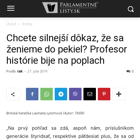
Úvod
Aréna
Chcete silnejší dôkaz, že sa
ženieme do pekiel? Profesor
histórie bije na poplach
Podľa
rak
-
27. júla 2019
0
Britská herečka Lashana Lynchová (Autor: TASR)
„Na prvý pohľad sa zdá, aspoň nám, príslušníkom
generácie štyridsať, respektíve päťdesiat plus, že sa od