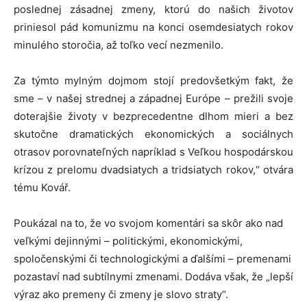
poslednej zásadnej zmeny, ktorú do našich životov
priniesol pád komunizmu na konci osemdesiatych rokov
minulého storočia, až toľko vecí nezmenilo.
Za týmto mylným dojmom stojí predovšetkým fakt, že
sme – v našej strednej a západnej Európe – prežili svoje
doterajšie životy v bezprecedentne dlhom mieri a bez
skutočne dramatických ekonomických a sociálnych
otrasov porovnateľných napríklad s Veľkou hospodárskou
krízou z prelomu dvadsiatych a tridsiatych rokov,“ otvára
tému Kovář.
Poukázal na to, že vo svojom komentári sa skôr ako nad
veľkými dejinnými – politickými, ekonomickými,
spoločenskými či technologickými a ďalšími – premenami
pozastaví nad subtílnymi zmenami. Dodáva však, že „lepší
výraz ako premeny či zmeny je slovo straty“.