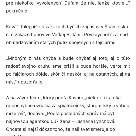
pre niekoľko ,vyvolených‘. Dúfam, že nie, lenže ktovie…“
pokračuje.
Kovář ďalej píše o zákazoch býčích zápasov v Španielsku
či o zákaze honov vo Veľkej Británii. Povzdychol si aj nad
obmedzovaním starých putík spojených s fajčiarmi.
„Mnohým z nás chýba a bude chýbať aj toto, aj o túto
radosť svojho druhu sme prišli a bude horšie, verte mi:
po fajčiaroch dôjde, skôr či neskôr, aj na ostatných, aj na
nás,“ upozorňuje.
A na záver textu, ktorý podľa Kovářa „niektorí čitatelia
nepochybne označia za spiatočnícky, staromilský a vôbec
mizerný“, dodáva: „Podľa posledných správ má byť
najnovšou agentkou 007 žena – Lashana Lynchová.
Chcete silnejší dôkaz toho, že náš svet smeruje do