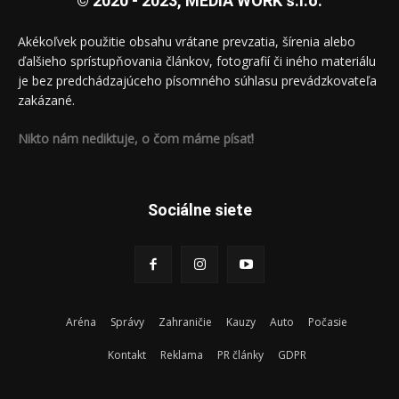
© 2020 - 2023, MEDIA WORK s.r.o.
Akékoľvek použitie obsahu vrátane prevzatia, šírenia alebo
ďalšieho sprístupňovania článkov, fotografií či iného materiálu
je bez predchádzajúceho písomného súhlasu prevádzkovateľa
zakázané.
Nikto nám nediktuje, o čom máme písať!
Sociálne siete
Aréna
Správy
Zahraničie
Kauzy
Auto
Počasie
Kontakt
Reklama
PR články
GDPR