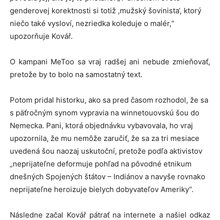
genderovej korektnosti si totiž ,mužský šovinista‘, ktorý
niečo také vysloví, nezriedka koleduje o malér,“
upozorňuje Kovář.
O kampani MeToo sa vraj radšej ani nebude zmieňovať,
pretože by to bolo na samostatný text.
Potom pridal historku, ako sa pred časom rozhodol, že sa
s päťročným synom vypravia na winnetouovskú šou do
Nemecka. Pani, ktorá objednávku vybavovala, ho vraj
upozornila, že mu nemôže zaručiť, že sa za tri mesiace
uvedená šou naozaj uskutoční, pretože podľa aktivistov
„neprijateľne deformuje pohľad na pôvodné etnikum
dnešných Spojených štátov – Indiánov a navyše rovnako
neprijateľne heroizuje bielych dobyvateľov Ameriky“.
Následne začal Kovář pátrať na internete a našiel odkaz