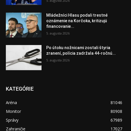
5. augusta 2026
Mládežníci Hlasu podali trestné
oznámenie na Korčoka, kritizujú
financovanie...
5. augusta 2026
Po útoku nožnicami zostali štyria
zranení, polícia zadržala 44-ročnú...
5. augusta 2026
KATEGÓRIE
Aréna
81046
Monitor
80908
Správy
67989
Zahraničie
17027