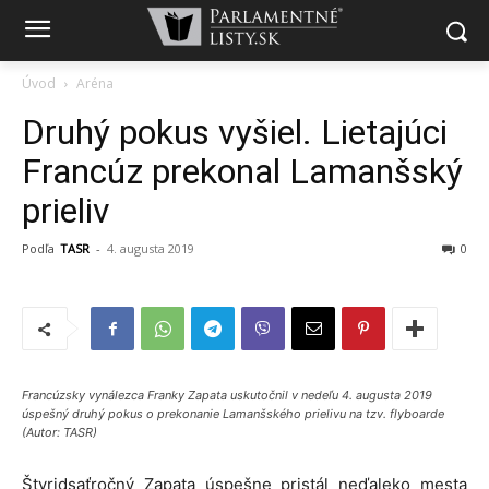
Úvod
Aréna
Druhý pokus vyšiel. Lietajúci
Francúz prekonal Lamanšský
prieliv
Podľa
TASR
-
4. augusta 2019
0
Francúzsky vynálezca Franky Zapata uskutočnil v nedeľu 4. augusta 2019
úspešný druhý pokus o prekonanie Lamanšského prielivu na tzv. flyboarde
(Autor: TASR)
Štyridsaťročný Zapata úspešne pristál neďaleko mesta