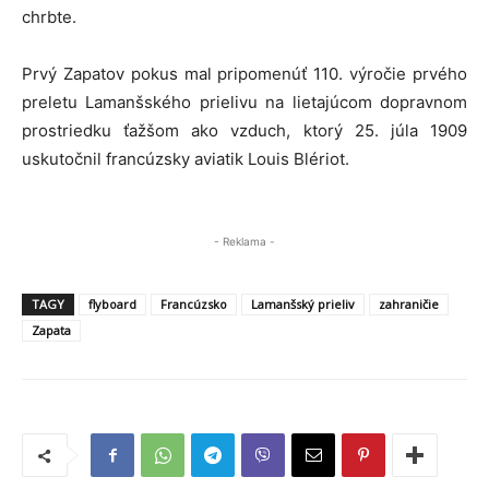
chrbte.
Prvý Zapatov pokus mal pripomenúť 110. výročie prvého
preletu Lamanšského prielivu na lietajúcom dopravnom
prostriedku ťažšom ako vzduch, ktorý 25. júla 1909
uskutočnil francúzsky aviatik Louis Blériot.
- Reklama -
TAGY
flyboard
Francúzsko
Lamanšský prieliv
zahraničie
Zapata