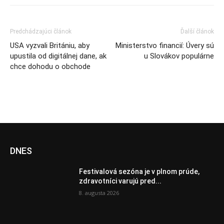
Predchádzajúci článok
Ďalší článok
USA vyzvali Britániu, aby
Ministerstvo financií: Úvery sú
upustila od digitálnej dane, ak
u Slovákov populárne
chce dohodu o obchode
DNES
Festivalová sezóna je v plnom prúde,
zdravotníci varujú pred...
8. augusta 2026