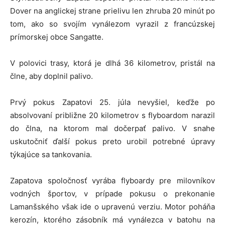
Dover na anglickej strane prielivu len zhruba 20 minút po
tom, ako so svojím vynálezom vyrazil z francúzskej
prímorskej obce Sangatte.
V polovici trasy, ktorá je dlhá 36 kilometrov, pristál na
člne, aby doplnil palivo.
Prvý pokus Zapatovi 25. júla nevyšiel, keďže po
absolvovaní približne 20 kilometrov s flyboardom narazil
do člna, na ktorom mal dočerpať palivo. V snahe
uskutočniť ďalší pokus preto urobil potrebné úpravy
týkajúce sa tankovania.
Zapatova spoločnosť vyrába flyboardy pre milovníkov
vodných športov, v prípade pokusu o prekonanie
Lamanšského však ide o upravenú verziu. Motor poháňa
kerozín, ktorého zásobník má vynálezca v batohu na