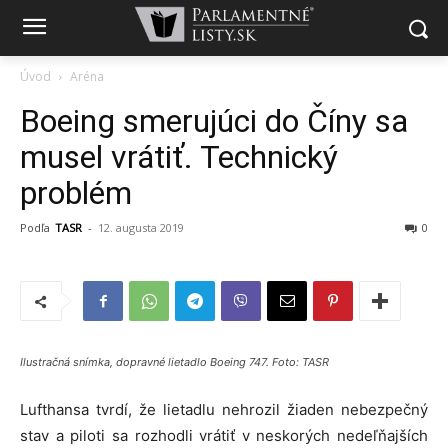
Úvod
Aréna
Boeing smerujúci do Číny sa
musel vrátiť. Technický
problém
Podľa
TASR
-
12. augusta 2019
0
Ilustračná snímka, dopravné lietadlo Boeing 747. Foto: TASR
Lufthansa tvrdí, že lietadlu nehrozil žiaden nebezpečný
stav a piloti sa rozhodli vrátiť v neskorých nedeľňajších