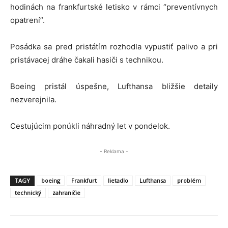
hodinách na frankfurtské letisko v rámci “preventívnych
opatrení”.
Posádka sa pred pristátím rozhodla vypustiť palivo a pri
pristávacej dráhe čakali hasiči s technikou.
Boeing pristál úspešne, Lufthansa bližšie detaily
nezverejnila.
Cestujúcim ponúkli náhradný let v pondelok.
- Reklama -
TAGY
boeing
Frankfurt
lietadlo
Lufthansa
problém
technický
zahraničie