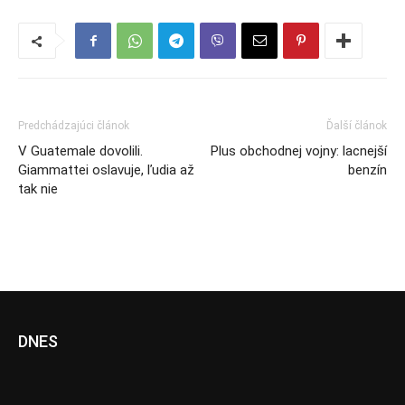
Predchádzajúci článok
Ďalší článok
V Guatemale dovolili.
Plus obchodnej vojny: lacnejší
Giammattei oslavuje, ľudia až
benzín
tak nie
DNES