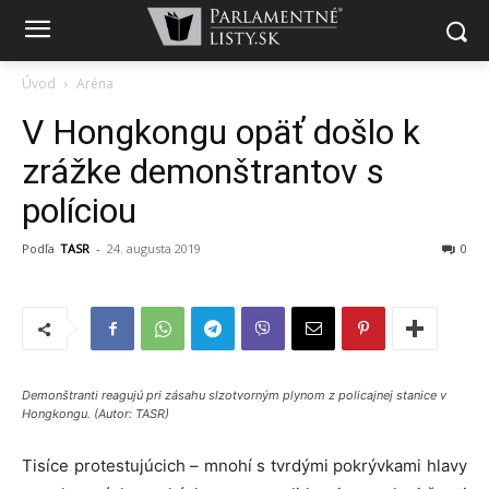
Úvod
Aréna
V Hongkongu opäť došlo k
zrážke demonštrantov s
políciou
Podľa
TASR
-
24. augusta 2019
0
Demonštranti reagujú pri zásahu slzotvorným plynom z policajnej stanice v
Hongkongu. (Autor: TASR)
Tisíce protestujúcich – mnohí s tvrdými pokrývkami hlavy