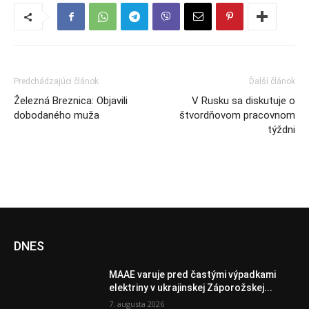
Predchádzajúci článok
Ďalší článok
Železná Breznica: Objavili
V Rusku sa diskutuje o
dobodaného muža
štvordňovom pracovnom
týždni
DNES
MAAE varuje pred častými výpadkami
elektriny v ukrajinskej Záporožskej...
7. augusta 2026