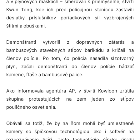
a v plynových maskách – smerovali k priemyselnej štvrti
Kwun Tong, kde ich pred policajnou stanicou zastavili
desiatky príslušníkov poriadkových síl vyzbrojených
štítmi a obuškami.
Demonštranti vytvorili z dopravných zátarás a
bambusových stavebných stĺpov barikádu a kričali na
členov polície. Po tom, čo polícia nasadila slzotvorný
plyn, začali demonštranti do členov polície hádzať
kamene, fľaše a bambusové palice.
Ako informovala agentúra AP, v štvrti Kowloon zrútila
skupina protestujúcich na zem jeden zo stĺpov
pouličného osvetlenia.
Obávali sa totiž, že by na ňom mohli byť umiestnené
kamery so špičkovou technológiou, ako i softvér na
rozpoznávanie tvárí. Tieto technológie čínske úrady