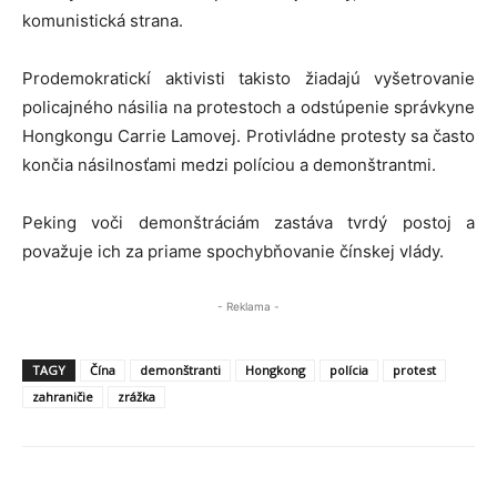
komunistická strana.
Prodemokratickí aktivisti takisto žiadajú vyšetrovanie
policajného násilia na protestoch a odstúpenie správkyne
Hongkongu Carrie Lamovej. Protivládne protesty sa často
končia násilnosťami medzi políciou a demonštrantmi.
Peking voči demonštráciám zastáva tvrdý postoj a
považuje ich za priame spochybňovanie čínskej vlády.
- Reklama -
TAGY
Čína
demonštranti
Hongkong
polícia
protest
zahraničie
zrážka