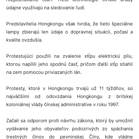
údajne využívajú na sledovanie ľudí.
Predstavitelia Hongkongu však tvrdia, že tieto špeciálne
lampy zbierajú len údaje o dopravnej situácii, počasí a
kvalite ovzdušia.
Protestujúci použili na zvalenie stĺpu elektrickú pílu,
ktorou napílili jeho spodnú časť, pričom ďalší stĺp stiahli
na zem pomocou priviazaných lán.
Protesty, ktoré v Hongkongu trvajú už 11 týždňov, sú
najväčšími od odovzdania Hongkongu z britskej
koloniálnej vlády čínskej administratíve v roku 1997.
Začali sa odporom proti návrhu zákona, ktorý by umožnil
vydávanie jeho obyvateľov podozrivých zo spáchania
trestných činov do pevninskej Číny, kde vládne