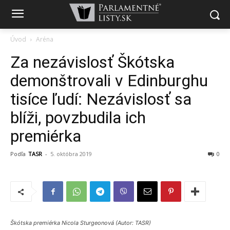
Úvod
Aréna
Za nezávislosť Škótska
demonštrovali v Edinburghu
tisíce ľudí: Nezávislosť sa
blíži, povzbudila ich
premiérka
Podľa
TASR
-
5. októbra 2019
0
Škótska premiérka Nicola Sturgeonová (Autor: TASR)