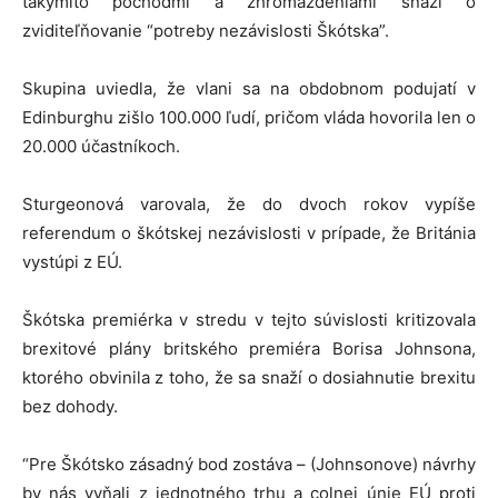
takýmito pochodmi a zhromaždeniami snaží o
zviditeľňovanie “potreby nezávislosti Škótska”.
Skupina uviedla, že vlani sa na obdobnom podujatí v
Edinburghu zišlo 100.000 ľudí, pričom vláda hovorila len o
20.000 účastníkoch.
Sturgeonová varovala, že do dvoch rokov vypíše
referendum o škótskej nezávislosti v prípade, že Británia
vystúpi z EÚ.
Škótska premiérka v stredu v tejto súvislosti kritizovala
brexitové plány britského premiéra Borisa Johnsona,
ktorého obvinila z toho, že sa snaží o dosiahnutie brexitu
bez dohody.
“Pre Škótsko zásadný bod zostáva – (Johnsonove) návrhy
by nás vyňali z jednotného trhu a colnej únie EÚ proti