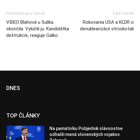
Predchádzajúci článok
Ďalší článok
VIDEO Blahová u Sulíka
Rokovania USA a KĽDR o
skončila. Vylúčili ju. Kandidátka
denuklearizácii stroskotali
deštrukcie, reaguje Galko
DNES
TOP ČLÁNKY
Na pamätníku Pobjednik slávnostne
odhalili mená slovenských vojakov.