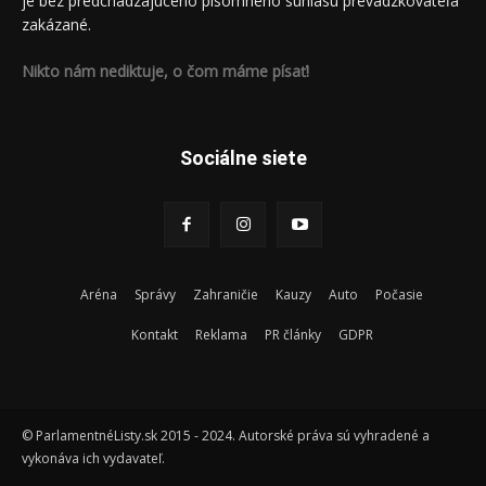
je bez predchádzajúceho písomného súhlasu prevádzkovateľa
zakázané.
Nikto nám nediktuje, o čom máme písať!
Sociálne siete
Aréna
Správy
Zahraničie
Kauzy
Auto
Počasie
Kontakt
Reklama
PR články
GDPR
© ParlamentnéListy.sk 2015 - 2024. Autorské práva sú vyhradené a
vykonáva ich vydavateľ.