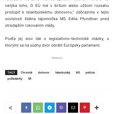
netýka toho, či EÚ má v širšom alebo užšom rozsahu
pristúpiť k Istanbulskému dohovoru,” zdôraznila v tejto
súvislosti štátna tajomníčka MS Edita Pfundtner pred
stredajším rokovaním vlády.
Podľa jej slov ide o legislatívno-technické otázky, s
ktorými sa na súdny dvor obrátil Európsky parlament.
- Reklama -
TAGY
Chromík
dohovor
Istanbulský
MS
petícia
požiadavky
SR