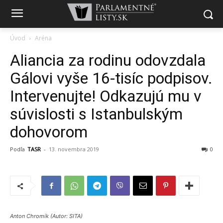
Úvod
Aréna
Aliancia za rodinu odovzdala
Gálovi vyše 16-tisíc podpisov.
Intervenujte! Odkazujú mu v
súvislosti s Istanbulským
dohovorom
Podľa
TASR
-
13. novembra 2019
0
Anton Chromík (Autor: SITA)