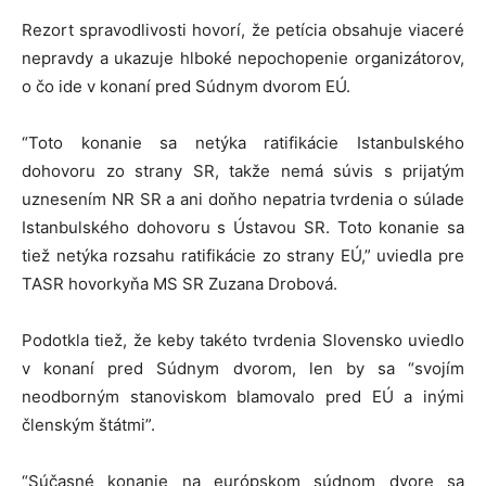
Rezort spravodlivosti hovorí, že petícia obsahuje viaceré
nepravdy a ukazuje hlboké nepochopenie organizátorov,
o čo ide v konaní pred Súdnym dvorom EÚ.
“Toto konanie sa netýka ratifikácie Istanbulského
dohovoru zo strany SR, takže nemá súvis s prijatým
uznesením NR SR a ani doňho nepatria tvrdenia o súlade
Istanbulského dohovoru s Ústavou SR. Toto konanie sa
tiež netýka rozsahu ratifikácie zo strany EÚ,” uviedla pre
TASR hovorkyňa MS SR Zuzana Drobová.
Podotkla tiež, že keby takéto tvrdenia Slovensko uviedlo
v konaní pred Súdnym dvorom, len by sa “svojím
neodborným stanoviskom blamovalo pred EÚ a inými
členským štátmi”.
“Súčasné konanie na európskom súdnom dvore sa