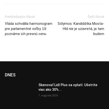
Predchádzajúci článok
Ďalší článok
Vláda schválila harmonogram
Sólymos: Kandidátka Mosta-
pre parlamentné voľby. Už
Híd nie je uzavretá, ja tam
poznáme ich presnú cenu
budem
DNES
Skenovať Lidl Plus sa oplatí: Ušetrite
viac ako 30%...
7. augusta 2026