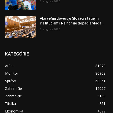
7. augusta 2026
Ako veľmi dôverujú Slováci štátnym
inštitúciám? Najhoršie dopadla vláda...
7. augusta 2026
KATEGÓRIE
Aréna
81070
Monitor
80908
Správy
68051
Zahraničie
17057
Zahraničie
5168
Titulka
4851
Ekonomika
4099