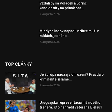
Vzdali by sa Polaček a Lörinc
kandidatúry na primátora...
7. augusta 2026
Mladých Indov napadli v Nitre muži v
kuklách, jedného...
7. augusta 2026
TOP ČLÁNKY
Je Európa naozaj v ohrození? Pravda o
kriminalite, islame...
7. augusta 2026
Uruguajská reprezentácia má nového
trénera. Kto nahradil veterána Bielsu?