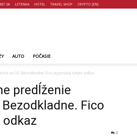
NT.SK
LETENKA
HOTEL
TRAVEL SHOP
CRYPTO [EN]
ZY
AUTO
POČASIE
ria na ÚS. Bezodkladne. Fico jej posiela takýto odkaz
e predĺženie
 Bezodkladne. Fico
o odkaz
0