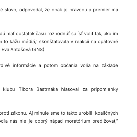
lé slovo, odpovedal, že opak je pravdou a premiér má
dú mať dostatok času rozhodnúť sa ísť voliť tak, ako im
m to kážu médiá,” skonštatovala v reakcii na opätovné
a Eva Antošová (SNS).
divé informácie a potom občania volia na základe
 klubu Tibora Bastrnáka hlasoval za pripomienky
proti zákonu. Aj minule sme to takto urobili, koaličných
odľa nás nie je dobrý nápad moratórium predlžovať,”