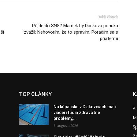
Ďalší článok
Pôjde do SNS? Marček by Dankovu ponuku
tší
zvážil: Nehovorím, že to spravím. Poradím sa s
priateľmi
TOP ČLÁNKY
K
Na kúpalisku v Diakovciach mali
A
viacerí ľudia zdravotné
M
problémy,...
6. augusta 2026
S
Za