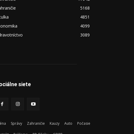
hraničie
5168
tulka
4851
konomika
4099
ravotníctvo
3089
ociálne siete
éna
Správy
Zahraničie
Kauzy
Auto
Počasie