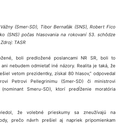
Vážny (Smer-SD), Tibor Bernaťák (SNS), Robert Fico
o (SNS) počas hlasovania na rokovaní 53. schôdze
 Zdroj: TASR
ložené, boli predložené poslancami NR SR, boli to
ani nebudem odmietať iné názory. Realita je taká, že
ešiel vetom prezidentky, získal 80 hlasov,” odpovedal
ovi Petrovi Pellegrinimu (Smer-SD) či ministrovi
i (nominant Smeru-SD), ktorí predĺženie moratória
iedol, že volebné prieskumy sa zneužívajú na
ody, prečo návrh prešiel aj napriek pripomienkam