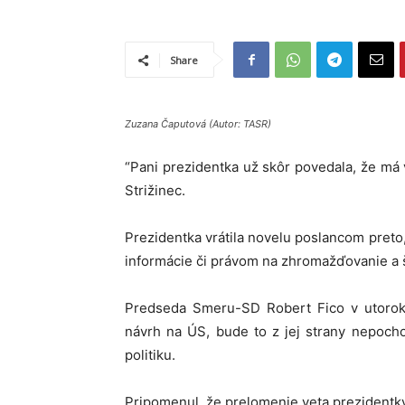
Share
Zuzana Čaputová (Autor: TASR)
“Pani prezidentka už skôr povedala, že má 
Strižinec.
Prezidentka vrátila novelu poslancom preto,
informácie či právom na zhromažďovanie a š
Predseda Smeru-SD Robert Fico v utorok 
návrh na ÚS, bude to z jej strany nepochop
politiku.
Pripomenul, že prelomenie veta prezidentky