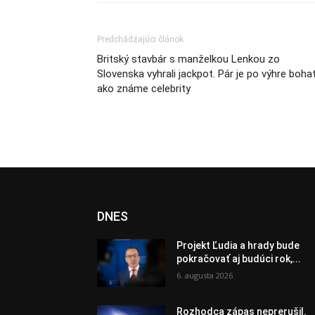
Predchádzajúci článok
Britský stavbár s manželkou Lenkou zo
Slovenska vyhrali jackpot. Pár je po výhre boha
ako známe celebrity
DNES
Projekt Ľudia a hrady bude
pokračovať aj budúci rok,...
6. augusta 2026
Rozhodca zápas neprerušil.