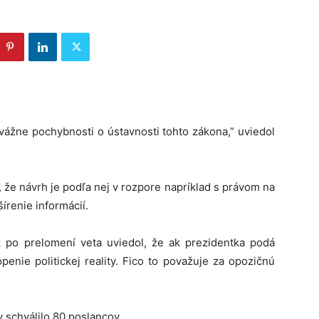
vážne pochybnosti o ústavnosti tohto zákona,” uviedol
 že návrh je podľa nej v rozpore napríklad s právom na
írenie informácií.
po prelomení veta uviedol, že ak prezidentka podá
enie politickej reality. Fico to považuje za opozičnú
 schválilo 80 poslancov.