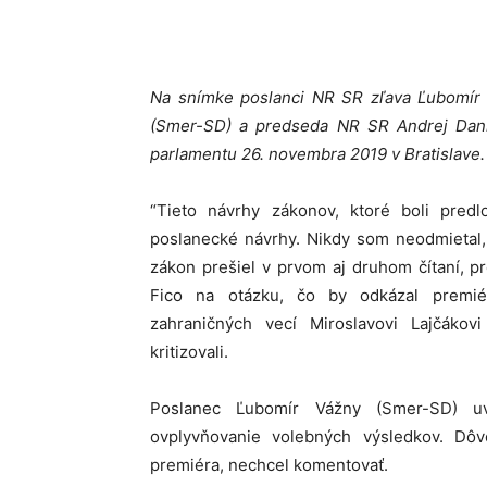
Na snímke poslanci NR SR zľava Ľubomír 
(Smer-SD) a predseda NR SR Andrej Dank
parlamentu 26. novembra 2019 v Bratislave.
“Tieto návrhy zákonov, ktoré boli pred
poslanecké návrhy. Nikdy som neodmietal, 
zákon prešiel v prvom aj druhom čítaní, pr
Fico na otázku, čo by odkázal premiér
zahraničných vecí Miroslavovi Lajčákov
kritizovali.
Poslanec Ľubomír Vážny (Smer-SD) uv
ovplyvňovanie volebných výsledkov. Dôv
premiéra, nechcel komentovať.