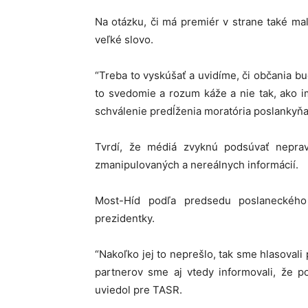
Na otázku, či má premiér v strane také ma
veľké slovo.
“Treba to vyskúšať a uvidíme, či občania bu
to svedomie a rozum káže a nie tak, ako i
schválenie predĺženia moratória poslankyň
Tvrdí, že médiá zvyknú podsúvať neprav
zmanipulovaných a nereálnych informácií.
Most-Híd podľa predsedu poslaneckého
prezidentky.
“Nakoľko jej to neprešlo, tak sme hlasovali 
partnerov sme aj vtedy informovali, že p
uviedol pre TASR.