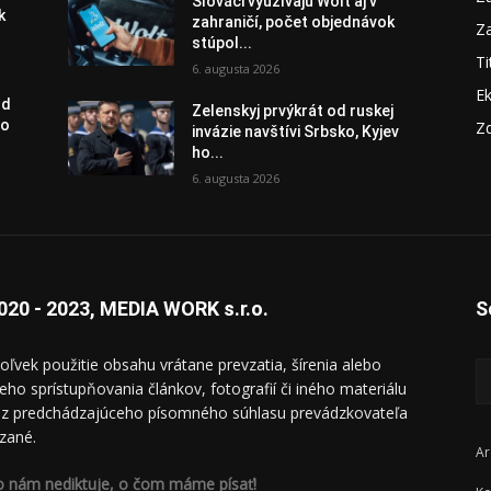
Slováci využívajú Wolt aj v
k
zahraničí, počet objednávok
Za
stúpol...
Ti
6. augusta 2026
E
od
Zelenskyj prvýkrát od ruskej
vo
Zd
invázie navštívi Srbsko, Kyjev
ho...
6. augusta 2026
020 - 2023, MEDIA WORK s.r.o.
S
oľvek použitie obsahu vrátane prevzatia, šírenia alebo
ieho sprístupňovania článkov, fotografií či iného materiálu
ez predchádzajúceho písomného súhlasu prevádzkovateľa
zané.
Ar
o nám nediktuje, o čom máme písať!