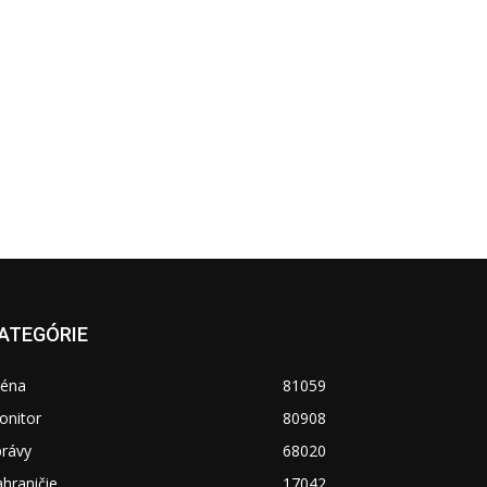
ATEGÓRIE
réna
81059
onitor
80908
právy
68020
hraničie
17042