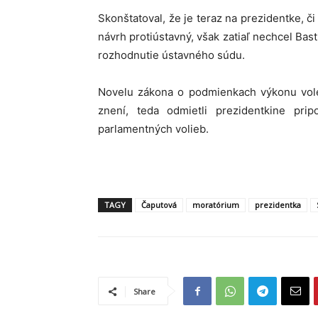
Skonštatoval, že je teraz na prezidentke, či
návrh protiústavný, však zatiaľ nechcel Ba
rozhodnutie ústavného súdu.
Novelu zákona o podmienkach výkonu vole
znení, teda odmietli prezidentkine pr
parlamentných volieb.
TAGY
Čaputová
moratórium
prezidentka
Share