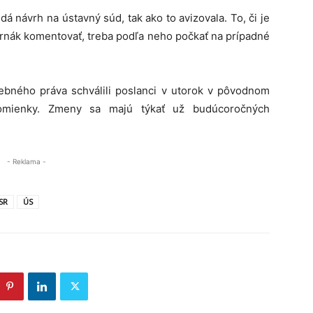
 dá návrh na ústavný súd, tak ako to avizovala. To, či je
strnák komentovať, treba podľa neho počkať na prípadné
bného práva schválili poslanci v utorok v pôvodnom
ipomienky. Zmeny sa majú týkať už budúcoročných
- Reklama -
SR
ÚS