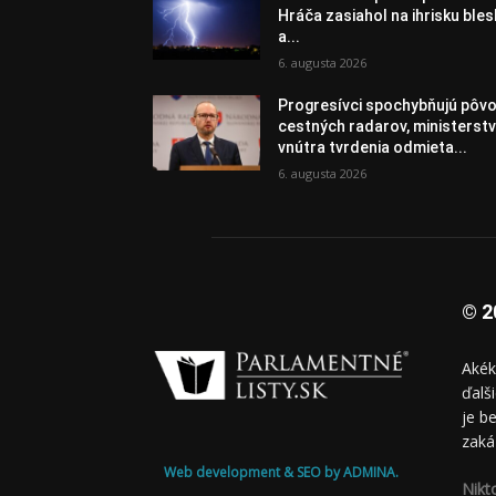
Hráča zasiahol na ihrisku bles
a...
6. augusta 2026
Progresívci spochybňujú pôv
cestných radarov, ministerst
vnútra tvrdenia odmieta...
6. augusta 2026
© 2
Akék
ďalš
je b
zaká
Web development & SEO by ADMINA.
Nikt