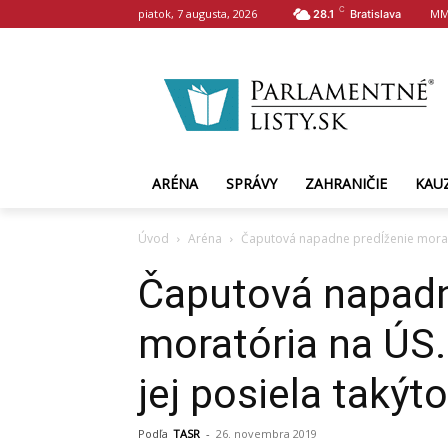
C
piatok, 7 augusta, 2026
MM
28.1
Bratislava
ARÉNA
SPRÁVY
ZAHRANIČIE
KAU
Úvod
Aréna
Čaputová napadne predĺženie morató
Čaputová napadn
moratória na ÚS.
jej posiela takýt
Podľa
TASR
-
26. novembra 2019