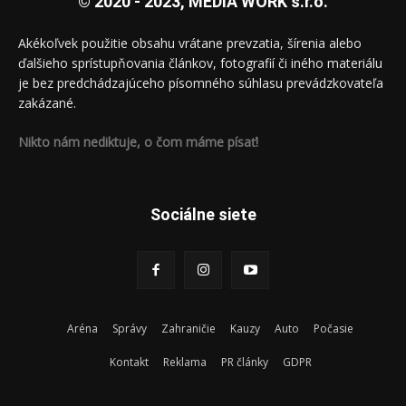
© 2020 - 2023, MEDIA WORK s.r.o.
Akékoľvek použitie obsahu vrátane prevzatia, šírenia alebo
ďalšieho sprístupňovania článkov, fotografií či iného materiálu
je bez predchádzajúceho písomného súhlasu prevádzkovateľa
zakázané.
Nikto nám nediktuje, o čom máme písať!
Sociálne siete
Aréna
Správy
Zahraničie
Kauzy
Auto
Počasie
Kontakt
Reklama
PR články
GDPR