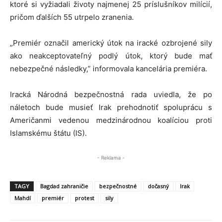
ktoré si vyžiadali životy najmenej 25 príslušníkov milícií,
pričom ďalších 55 utrpelo zranenia.
„Premiér označil americký útok na iracké ozbrojené sily
ako neakceptovateľný podlý útok, ktorý bude mať
nebezpečné následky,” informovala kancelária premiéra.
Iracká Národná bezpečnostná rada uviedla, že po
náletoch bude musieť Irak prehodnotiť spoluprácu s
Američanmi vedenou medzinárodnou koalíciou proti
Islamskému štátu (IS).
- Reklama -
TAGY
Bagdad zahraničie
bezpečnostné
dočasný
Irak
Mahdí
premiér
protest
sily