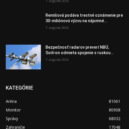
7. augusta 2026
Remišová podáva trestné oznámenie pre
30-miliónovú výzvu na nájomné...
7. augusta 2026
Bezpečnosť radarov preverí NBÚ,
Soitron odmieta spojenie s ruskou...
7. augusta 2026
KATEGÓRIE
Aréna
81061
Monitor
80908
Správy
68032
Zahraničie
17048