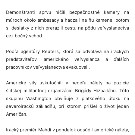
Demonštranti sprvu ničili bezpečnostné kamery na
múroch okolo ambasády a hádzali na ňu kamene, potom
si desiatky z nich prerazili cestu na pôdu veľvyslanectva
cez bočný vchod.
Podľa agentúry Reuters, ktorá sa odvoláva na irackých
predstaviteľov, amerického veľvyslanca a ďalších
pracovníkov veľvyslanectva evakuovali.
Americké sily uskutočnili v nedeľu nálety na pozície
šiitskej militantnej organizácie Brigády Hizballáhu. Túto
skupinu Washington obviňuje z piatkového útoku na
severoirackú základňu, pri ktorom prišiel o život jeden
Američan.
Iracký premiér Mahdí v pondelok odsúdil americké nálety,