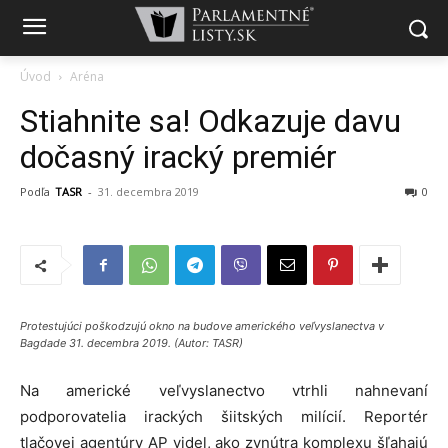
Úvod
Aréna
Stiahnite sa! Odkazuje davu
dočasný iracký premiér
Podľa
TASR
-
31. decembra 2019
0
Protestujúci poškodzujú okno na budove amerického veľvyslanectva v
Bagdade 31. decembra 2019. (Autor: TASR)
Na americké veľvyslanectvo vtrhli nahnevaní
podporovatelia irackých šiitských milícií. Reportér
tlačovej agentúry AP videl, ako zvnútra komplexu šľahajú