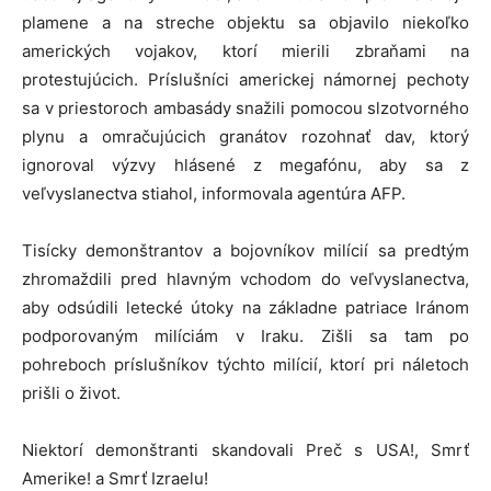
plamene a na streche objektu sa objavilo niekoľko
amerických vojakov, ktorí mierili zbraňami na
protestujúcich. Príslušníci americkej námornej pechoty
sa v priestoroch ambasády snažili pomocou slzotvorného
plynu a omračujúcich granátov rozohnať dav, ktorý
ignoroval výzvy hlásené z megafónu, aby sa z
veľvyslanectva stiahol, informovala agentúra AFP.
Tisícky demonštrantov a bojovníkov milícií sa predtým
zhromaždili pred hlavným vchodom do veľvyslanectva,
aby odsúdili letecké útoky na základne patriace Iránom
podporovaným milíciám v Iraku. Zišli sa tam po
pohreboch príslušníkov týchto milícií, ktorí pri náletoch
prišli o život.
Niektorí demonštranti skandovali Preč s USA!, Smrť
Amerike! a Smrť Izraelu!