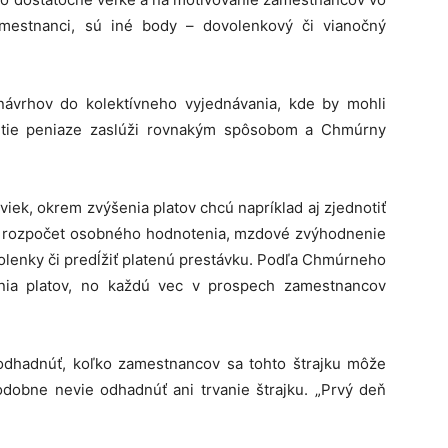
amestnanci, sú iné body – dovolenkový či vianočný
 návrhov do kolektívneho vyjednávania, kde by mohli
i tie peniaze zaslúži rovnakým spôsobom a Chmúrny
ek, okrem zvýšenia platov chcú napríklad aj zjednotiť
ť rozpočet osobného hodnotenia, mzdové zvýhodnenie
lenky či predĺžiť platenú prestávku. Podľa Chmúrneho
enia platov, no každú vec v prospech zamestnancov
dhadnúť, koľko zamestnancov sa tohto štrajku môže
odobne nevie odhadnúť ani trvanie štrajku. „Prvý deň