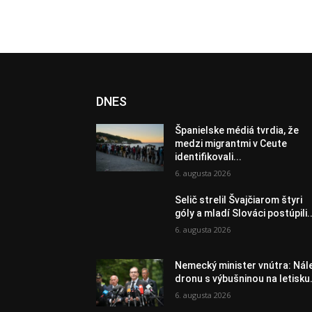
DNES
Španielske médiá tvrdia, že
medzi migrantmi v Ceute
identifikovali...
6. augusta 2026
Selič strelil Švajčiarom štyri
góly a mladí Slováci postúpili..
6. augusta 2026
Nemecký minister vnútra: Nál
dronu s výbušninou na letisku.
6. augusta 2026