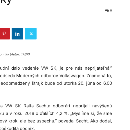
0
omiky (Autor: TASR)
dní dalo vedenie VW SK, je pre nás neprijateľná,”
 predseda Moderných odborov Volkswagen. Znamená to,
 neodbmedzený štrajk bude od utorka 20. júna od 6.00
va VW SK Ralfa Sachta odborári neprijali navýšenú
ku a v roku 2018 o ďalších 4,2 %. „Myslíme si, že sme
tový krok, ale bez úspechu,” povedal Sacht. Ako dodal,
poškodila podnik.