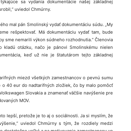
 týkajúce sa vydania dokumentácie našej základnej
urobil,“ uviedol Chmúrny.
orého mal pán Smolinský vydať dokumentáciu súdu. „My
eme rešpektovať. Má dokumentáciu vydať tam, bude
by sme nemarili výkon súdneho rozhodnutia.“ Členovia
kladú otázku, načo je pánovi Smolinskému nielen
mentácia, keď už nie je štatutárom tejto základnej
arifných miezd všetkých zamestnancov o pevnú sumu
e o 40 eur do nadtarifných zložiek, čo by malo pomôcť
olkswagen Slovakia a znamenať väčšie navýšenie pre
dovaných MOV.
o lepší, pretože je to aj o sociálnosti. Ja si myslím, že
výšenie,“ uviedol Chmúrny s tým, že rozdiely medzi
eho dostatočne veľké a na motivovanie zamestnancov vo