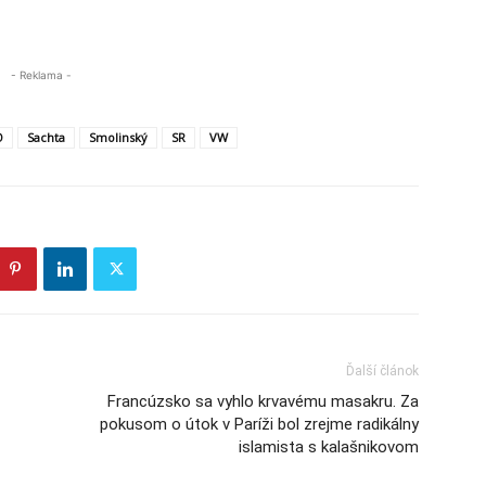
- Reklama -
O
Sachta
Smolinský
SR
VW
Ďalší článok
Francúzsko sa vyhlo krvavému masakru. Za
pokusom o útok v Paríži bol zrejme radikálny
islamista s kalašnikovom