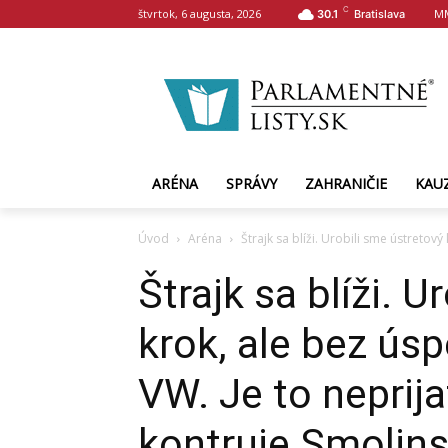
C
štvrtok, 6 augusta, 2026
M
30.1
Bratislava
ARÉNA
SPRÁVY
ZAHRANIČIE
KAU
Úvod
Aréna
Štrajk sa blíži. Urobili sme ústretový
Štrajk sa blíži. 
krok, ale bez ús
VW. Je to neprij
kontruje Smolin