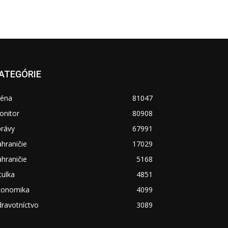
ATEGÓRIE
réna
81047
onitor
80908
právy
67991
hraničie
17029
hraničie
5168
tulka
4851
konomika
4099
ravotníctvo
3089