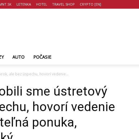
MNT.SK
LETENKA
HOTEL
TRAVEL SHOP
CRYPTO [EN]
ZY
AUTO
POČASIE
 krok, ale bez úspechu, hovorí vedenie...
Urobili sme ústretový
pechu, hovorí vedenie
ateľná ponuka,
ský