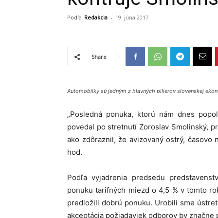
Podľa
Redakcia
-
19. júna 2017
Share
Automobilky sú jedným z hlavných pilierov slovenskej ekon
„Posledná ponuka, ktorú nám dnes popolu
povedal po stretnutí Zoroslav Smolinský,
ako zdôraznil, že avizovaný ostrý, časovo
hod.
Podľa vyjadrenia predsedu predstavenst
ponuku tarifných miezd o 4,5 % v tomto ro
predložili dobrú ponuku. Urobili sme ústre
akceptácia požiadaviek odborov by značne 