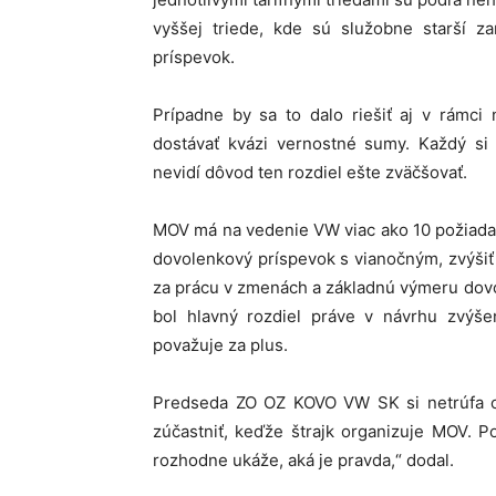
vyššej triede, kde sú služobne starší z
príspevok.
Prípadne by sa to dalo riešiť aj v rámci
dostávať kvázi vernostné sumy. Každý s
nevidí dôvod ten rozdiel ešte zväčšovať.
MOV má na vedenie VW viac ako 10 požiadavi
dovolenkový príspevok s vianočným, zvýši
za prácu v zmenách a základnú výmeru dovo
bol hlavný rozdiel práve v návrhu zvýš
považuje za plus.
Predseda ZO OZ KOVO VW SK si netrúfa o
zúčastniť, keďže štrajk organizuje MOV. P
rozhodne ukáže, aká je pravda,“ dodal.