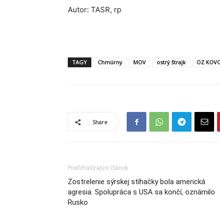
Autor: TASR, rp
TAGY
Chmúrny
MOV
ostrý štrajk
OZ KOV
Share
Predchádzajúci článok
Zostrelenie sýrskej stíhačky bola americká
agresia. Spolupráca s USA sa končí, oznámilo
Rusko