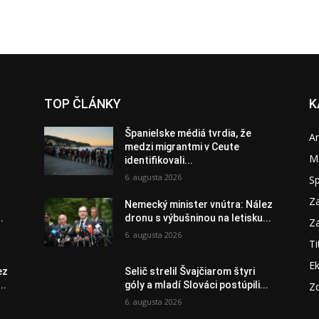
TOP ČLÁNKY
K
Španielske médiá tvrdia, že
A
medzi migrantmi v Ceute
M
identifikovali...
6. augusta 2026
S
Za
Nemecký minister vnútra: Nález
.
dronu s výbušninou na letisku...
Za
6. augusta 2026
Ti
E
ez
Selič strelil Švajčiarom štyri
..
góly a mladí Slováci postúpili...
Zd
6. augusta 2026