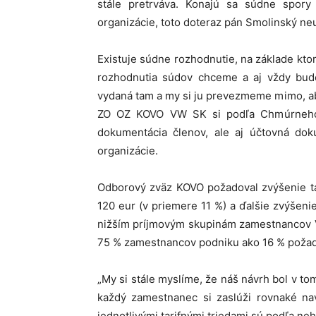
stále pretrváva. Konajú sa súdne spory
organizácie, toto doteraz pán Smolinský ne
Existuje súdne rozhodnutie, na základe kt
rozhodnutia súdov chceme a aj vždy bud
vydaná tam a my si ju prevezmeme mimo, a
ZO OZ KOVO VW SK si podľa Chmúrneho 
dokumentácia členov, ale aj účtovná doku
organizácie.
Odborový zväz KOVO požadoval zvýšenie t
120 eur (v priemere 11 %) a ďalšie zvýšeni
nižším príjmovým skupinám zamestnancov V
75 % zamestnancov podniku ako 16 % poža
„My si stále myslíme, že náš návrh bol v tomt
každý zamestnanec si zaslúži rovnaké na
jednotlivými tarifnými triedami sú podľa n