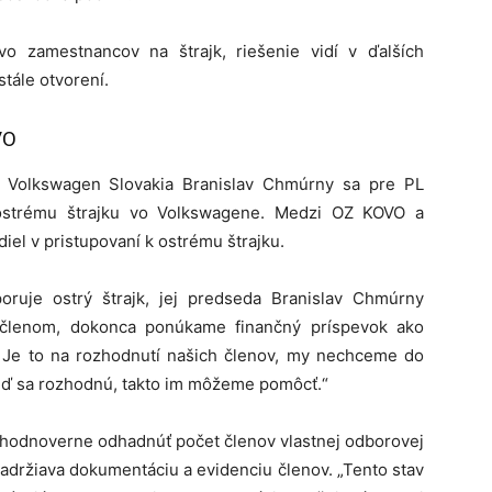
vo zamestnancov na štrajk, riešenie vidí v ďalších
stále otvorení.
VO
 Volkswagen Slovakia Branislav Chmúrny sa pre PL
k ostrému štrajku vo Volkswagene. Medzi OZ KOVO a
el v pristupovaní k ostrému štrajku.
uje ostrý štrajk, jej predseda Branislav Chmúrny
 členom, dokonca ponúkame finančný príspevok ako
. Je to na rozhodnutí našich členov, my nechceme do
eď sa rozhodnú, takto im môžeme pomôcť.“
e hodnoverne odhadnúť počet členov vlastnej odborovej
zadržiava dokumentáciu a evidenciu členov. „Tento stav