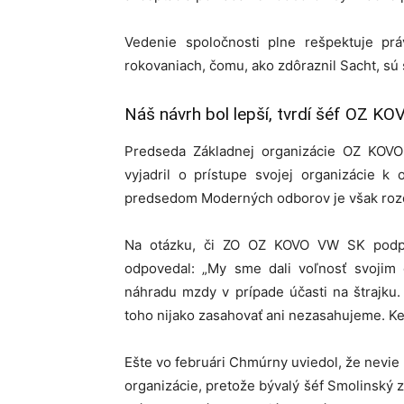
Vedenie spoločnosti plne rešpektuje prá
rokovaniach, čomu, ako zdôraznil Sacht, sú 
Náš návrh bol lepší, tvrdí šéf OZ KO
Predseda Základnej organizácie OZ KOVO
vyjadril o prístupe svojej organizácie 
predsedom Moderných odborov je však rozdi
Na otázku, či ZO OZ KOVO VW SK podpor
odpovedal: „My sme dali voľnosť svojim
náhradu mzdy v prípade účasti na štrajku
toho nijako zasahovať ani nezasahujeme. K
Ešte vo februári Chmúrny uviedol, že nevi
organizácie, pretože bývalý šéf Smolinský 