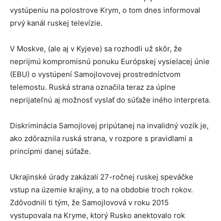
vystúpeniu na polostrove Krym, o tom dnes informoval
prvý kanál ruskej televízie.
V Moskve, (ale aj v Kyjeve) sa rozhodli už skôr, že
neprijmú kompromisnú ponuku Európskej vysielacej únie
(EBU) o vystúpení Samojlovovej prostredníctvom
telemostu. Ruská strana označila teraz za úplne
neprijateľnú aj možnosť vyslať do súťaže iného interpreta.
Diskriminácia Samojlovej pripútanej na invalidný vozík je,
ako zdôraznila ruská strana, v rozpore s pravidlami a
princípmi danej súťaže.
Ukrajinské úrady zakázali 27-ročnej ruskej speváčke
vstup na územie krajiny, a to na obdobie troch rokov.
Zdôvodnili ti tým, že Samojlovová v roku 2015
vystupovala na Kryme, ktorý Rusko anektovalo rok