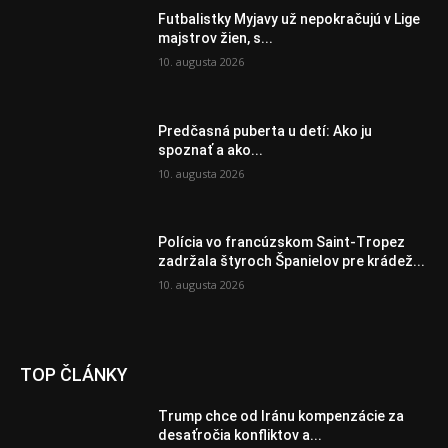
Futbalistky Myjavy už nepokračujú v Lige
majstrov žien, s...
10. augusta 2026
Predčasná puberta u detí: Ako ju
spoznať a ako...
10. augusta 2026
Polícia vo francúzskom Saint-Tropez
zadržala štyroch Španielov pre krádež...
10. augusta 2026
TOP ČLÁNKY
Trump chce od Iránu kompenzácie za
desaťročia konfliktov a...