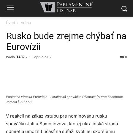
Úvod
Aréna
Rusko bude zrejme chýbať na
Eurovízii
Podľa
TASR
-
13. apríla 2017
0
Posledná víťazka Eurovízie - ukrajinská speváčka Džamala (Autor: Facebook,
Jamala | ???????)
V reakcii na zákaz vstupu pre nominovanú ruskú
speváčku Juliju Samojlovovú, ktorej ukrajinská strana
odmietla umožniť účasť na súťaži kvôli jej skoršiemu