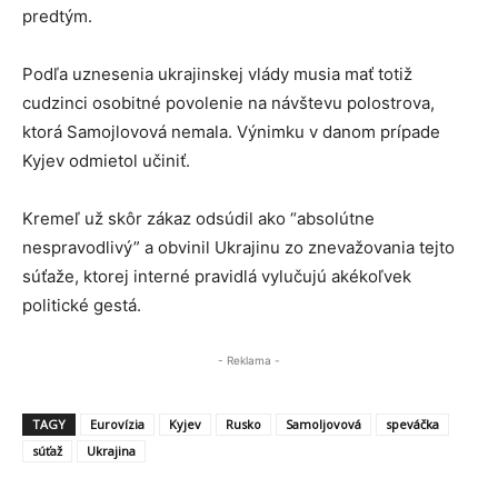
predtým.
Podľa uznesenia ukrajinskej vlády musia mať totiž
cudzinci osobitné povolenie na návštevu polostrova,
ktorá Samojlovová nemala. Výnimku v danom prípade
Kyjev odmietol učiniť.
Kremeľ už skôr zákaz odsúdil ako “absolútne
nespravodlivý” a obvinil Ukrajinu zo znevažovania tejto
súťaže, ktorej interné pravidlá vylučujú akékoľvek
politické gestá.
- Reklama -
TAGY
Eurovízia
Kyjev
Rusko
Samoljovová
speváčka
súťaž
Ukrajina