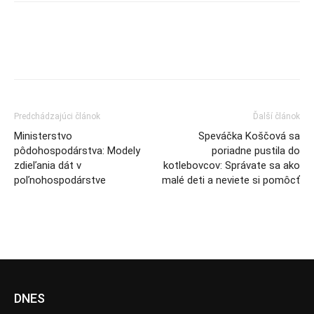
Predchádzajúci článok
Ďalší článok
Ministerstvo
Speváčka Koščová sa
pôdohospodárstva: Modely
poriadne pustila do
zdieľania dát v
kotlebovcov: Správate sa ako
poľnohospodárstve
malé deti a neviete si pomôcť
DNES